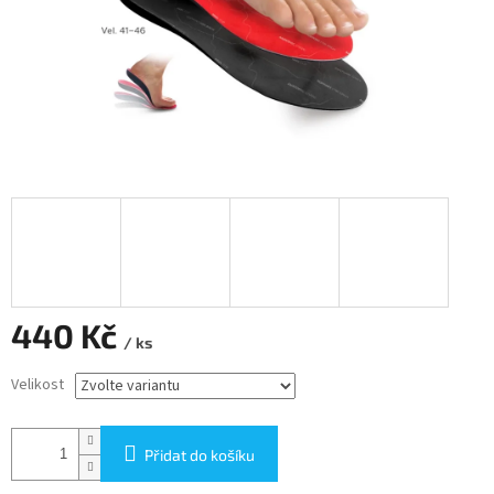
440 Kč
/ ks
Měrná
Velikost
cena:
Přidat do košíku