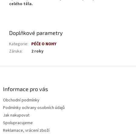
celého těla.
Doplňkové parametry
Kategorie
:
PÉČE O NOHY
Záruka
:
2 roky
Z
á
p
a
Informace pro vás
t
Obchodní podmínky
í
Podmínky ochrany osobních údajů
Jak nakupovat
Spolupracujeme
Reklamace, vrácení zboží