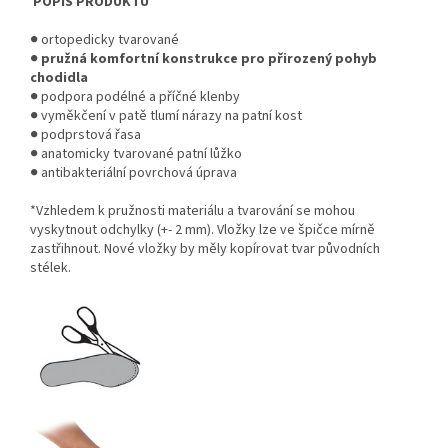
POPIS PRODUKTU
●
ortopedicky tvarované
●
pružná komfortní konstrukce
pro přirozený pohyb
chodidla
●
podpora podélné a příčné klenby
●
vyměkčení v patě tlumí nárazy na patní kost
●
podprstová řasa
●
anatomicky tvarované patní lůžko
●
antibakteriální povrchová úprava
*Vzhledem k pružnosti materiálu a tvarování se mohou
vyskytnout odchylky (+- 2 mm). Vložky lze ve špičce mírně
zastřihnout. Nové vložky by měly kopírovat tvar původních
stélek.