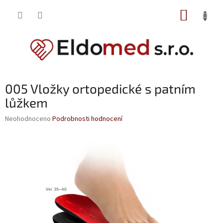
Přejít
NÁKUP
na
obsah
KOŠÍK
005 Vložky ortopedické s patním
lůžkem
Průměrné
Neohodnoceno
Podrobnosti hodnocení
hodnocení
produktu
je
0,0
z
5
hvězdiček.