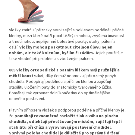
Vložky zmírňují příznaky související s poklesem podélné i příčné
klenby, mezi které patří pocit těžkých nohou, zvýšená únavnost
a trnutí nohou, nepříjemné bolestivé pocity, otoky, pálení a
další.
Vložky mohou poskytnout citelnou úlevu nejen
nohám, ale také kolenům, kyčlím či zádům.
Jejich použití je
také vhodné při problému s vbočeným palcem.
005 Vložky ortopedické s patním lůžkem
mají
pružnější a
měkčí konstrukci
, díky čemuž neomezují přirozený pohyb
chodidla. Podepírají podélnou a příčnou klenbu a zajišťují
stabilitu uložením paty do anatomicky tvarovaného lůžka.
Pomáhají tak vyrovnat dolní končetiny do optimálnějšího
osového postavení.
Hlavním přínosem vložek s podporou podélné a příčné klenby je,
že
pomáhají rovnoměrně rozložit tlak a váhu na plochu
chodidla, odlehčují přetěžovaným místům, zajišťují lepší
stabilitu při chůzi a vyrovnávají postavení chodidel.
Správná poloha chodidel je důležitá pro správné držení