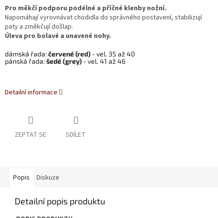
Pro měkčí podporu podélné a příčné klenby nožní.
Napomáhají vyrovnávat chodidla do správného postavení, stabilizují
paty a změkčují došlap.
Úleva pro bolavé a unavené nohy.
dámská řada:
červené (red)
- vel. 35 až 40
pánská řada:
šedé
(grey)
- vel. 41 až 46
Detailní informace
ZEPTAT SE
SDÍLET
Popis
Diskuze
Detailní popis produktu