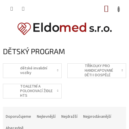
Přejít
NÁKUP
na
obsah
KOŠÍK
DĚTSKÝ PROGRAM
TŘÍKOLKY PRO
dětské invalidní
HANDICAPOVANÉ
vozíky
DĚTI I DOSPĚLÉ
TOALETNÍ A
POLOHOVACÍ ŽIDLE
HTS
Ř
a
Doporučujeme
Nejlevnější
Nejdražší
Nejprodávanější
z
e
Abecedně