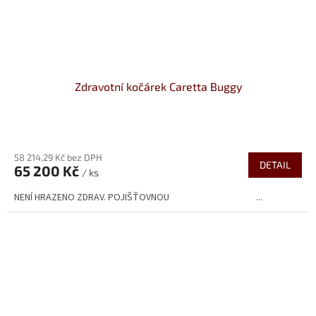
Zdravotní kočárek Caretta Buggy
Průměrné
hodnocení
58 214,29 Kč bez DPH
produktu
DETAIL
65 200 Kč
je
/ ks
3,0
NENÍ HRAZENO ZDRAV. POJIŠŤOVNOU ...
z
5
hvězdiček.