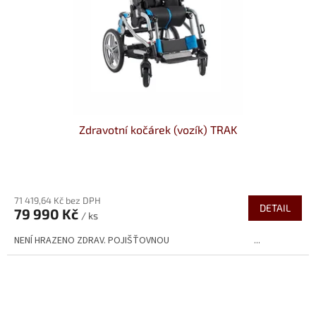
Zdravotní kočárek (vozík) TRAK
Průměrné
hodnocení
71 419,64 Kč bez DPH
produktu
DETAIL
79 990 Kč
je
/ ks
5,0
NENÍ HRAZENO ZDRAV. POJIŠŤOVNOU ...
z
5
hvězdiček.