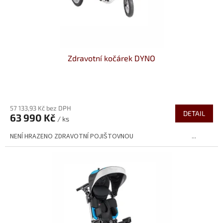
Zdravotní kočárek DYNO
Průměrné
hodnocení
57 133,93 Kč bez DPH
produktu
DETAIL
63 990 Kč
je
/ ks
4,3
NENÍ HRAZENO ZDRAVOTNÍ POJIŠTOVNOU ...
z
5
hvězdiček.