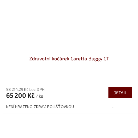
Zdravotní kočárek Caretta Buggy CT
Průměrné
hodnocení
58 214,29 Kč bez DPH
produktu
DETAIL
65 200 Kč
je
/ ks
5,0
NENÍ HRAZENO ZDRAV. POJIŠŤOVNOU ...
z
5
hvězdiček.