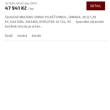
42 804,46 Kč bez DPH
produktu
DETAIL
47 941 Kč
je
/ ks
4,3
částečně HRAZENO ZDRAV. POJIŠŤOVNOU , ÚHRADA: 29.217,39
z
Kč, kód SÚKL: 5015403, DOPLATEK 18.723,- Kč Speciální zdravotní
5
kočárek Grizzly je určen...
hvězdiček.
Šedá
modrá
bordó