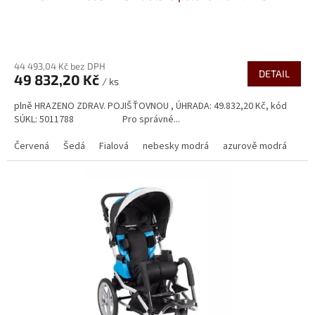
44 493,04 Kč bez DPH
DETAIL
49 832,20 Kč
/ ks
plně HRAZENO ZDRAV. POJIŠŤOVNOU , ÚHRADA: 49.832,20 Kč, kód
SÚKL: 5011788 Pro správné...
Červená
Šedá
Fialová
nebesky modrá
azurově modrá
Kor