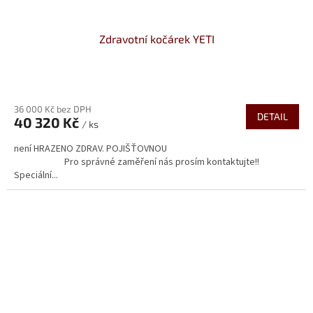
Zdravotní kočárek YETI
Průměrné
hodnocení
36 000 Kč bez DPH
produktu
DETAIL
40 320 Kč
je
/ ks
3,8
není HRAZENO ZDRAV. POJIŠŤOVNOU
z
Pro správné zaměření nás prosím kontaktujte!!
5
Speciální...
hvězdiček.