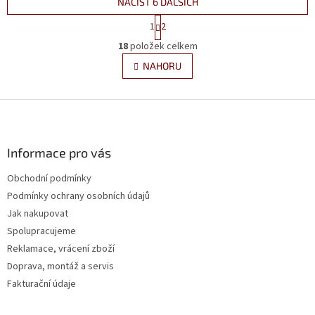
NAČÍST 6 DALŠÍCH
S
1
2
t
O
r
18
položek celkem
v
á
l
NAHORU
n
á
k
d
o
v
Z
a
á
c
á
n
í
p
í
p
a
Informace pro vás
r
t
v
Obchodní podmínky
í
k
Podmínky ochrany osobních údajů
y
v
Jak nakupovat
ý
Spolupracujeme
p
Reklamace, vrácení zboží
i
s
Doprava, montáž a servis
u
Fakturační údaje