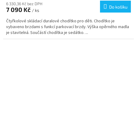
produktu
6 330,36 Kč bez DPH
Do košíku
7 090 Kč
je
/ ks
4,8
Čtyřkolové skládací duralové chodítko pro děti. Chodítko je
z
vybaveno brzdami s funkcí parkovací brzdy. Výška opěrného madla
5
je stavitelná. Součástí chodítka je sedátko. ...
hvězdiček.