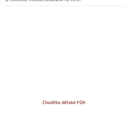
hvězdiček.
Chodítko dětské FOX
Průměrné
hodnocení