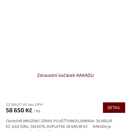
Zdravotní kočárek KAKADU
Průměrné
hodnocení
52 366,07 Kč bez DPH
produktu
DETAIL
58 650 Kč
je
/ ks
5,0
částečně HRAZENO ZDRAV. POJIŠŤOVNOU,ÚHRADA: 30.000,05
z
Kč, kód SÚKL: 5015076, DOPLATEK 28.649,95 Kč KAKADU je
5