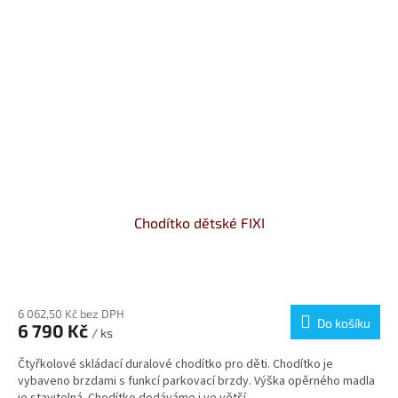
Chodítko dětské FIXI
Průměrné
hodnocení
produktu
6 062,50 Kč bez DPH
Do košíku
6 790 Kč
je
/ ks
4,0
Čtyřkolové skládací duralové chodítko pro děti. Chodítko je
z
vybaveno brzdami s funkcí parkovací brzdy. Výška opěrného madla
5
je stavitelná. Chodítko dodáváme i ve větší...