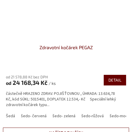
Zdravotní kočárek PEGAZ
Průměrné
hodnocení
od 21 578,88 Kč bez DPH
produktu
DETAIL
24 168,34 Kč
od
je
/ ks
5,0
částečně HRAZENO ZDRAV. POJIŠŤOVNOU , ÚHRADA: 13.634,78
z
Kč, kód SÚKL: 5015401, DOPLATEK 12.534,- Kč Speciální lehký
5
zdravotní kočárek typu...
hvězdiček.
Šedá
šedo- červená
šedo- zelená
šedo-růžová
šedo-modrá