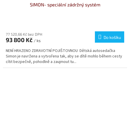
SIMON- speciální zádržný systém
Průměrné
hodnocení
produktu
77 520,66 Kč bez DPH
Do košíku
93 800 Kč
je
/ ks
4,3
NENÍ HRAZENO ZDRAVOTNÍ POJIŠTOVNOU Dětská autosedačka
z
Simon je navržena a vytvořena tak, aby se dítě mohlo během cesty
5
cítit bezpečně, pohodlně a zaujmout tu...
hvězdiček.