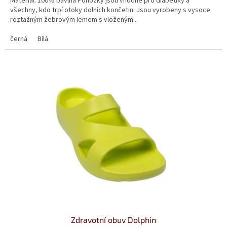
Materiál: 100% bavlna Ponožky jsou vhodné pro diabetiky a
z
všechny, kdo trpí otoky dolních končetin. Jsou vyrobeny s vysoce
5
roztažným žebrovým lemem s vloženým...
hvězdiček.
černá
Bílá
Zdravotní obuv Dolphin