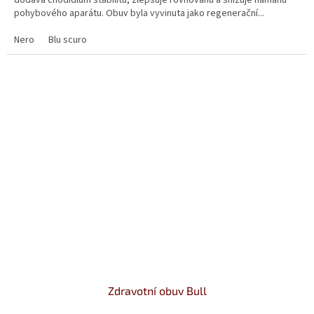
5
pohybového aparátu. Obuv byla vyvinuta jako regenerační...
hvězdiček.
Nero
Blu scuro
Zdravotní obuv Bull