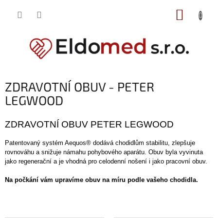
Přejít
NÁKUP
na
obsah
KOŠÍK
ZDRAVOTNÍ OBUV - PETER
LEGWOOD
ZDRAVOTNÍ OBUV PETER LEGWOOD
Patentovaný systém Aequos® dodává chodidlům stabilitu, zlepšuje
rovnováhu a snižuje námahu pohybového aparátu. Obuv byla vyvinuta
jako regenerační a je vhodná pro celodenní nošení i jako pracovní obuv.
Na počkání vám upravíme obuv na míru podle vašeho chodidla.