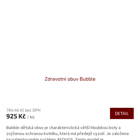
Zdravotní obuv Bubble
Průměrné
hodnocení
764,46 Kč bez DPH
produktu
DETAIL
925 Kč
je
/ ks
4,1
Bubble dětská obuv je charakteristická větší hloubkou boty a
z
zvýšenou ochranou kotníku, která má předejít vyzutí. Je založena
5
na patentovaném systému AEQUOS. Tento model je...