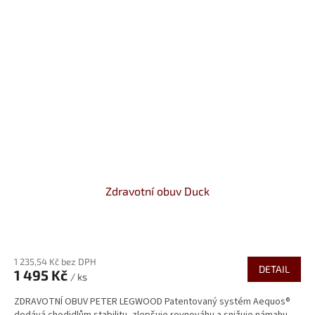
Zdravotní obuv Duck
Průměrné
hodnocení
1 235,54 Kč bez DPH
produktu
DETAIL
1 495 Kč
je
/ ks
5,0
ZDRAVOTNÍ OBUV PETER LEGWOOD Patentovaný systém Aequos®
z
dodává chodidlům stabilitu, zlepšuje rovnováhu a snižuje námahu