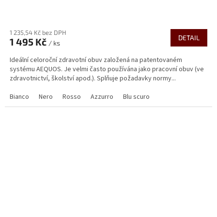
Průměrné
hodnocení
1 235,54 Kč bez DPH
produktu
DETAIL
1 495 Kč
je
/ ks
4,5
Ideální celoroční zdravotní obuv založená na patentovaném
z
systému AEQUOS. Je velmi často používána jako pracovní obuv (ve
5
zdravotnictví, školství apod.). Splňuje požadavky normy...
hvězdiček.
Bianco
Nero
Rosso
Azzurro
Blu scuro