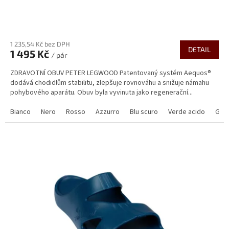
Průměrné
hodnocení
1 235,54 Kč bez DPH
produktu
DETAIL
1 495 Kč
je
/ pár
3,1
ZDRAVOTNÍ OBUV PETER LEGWOOD Patentovaný systém Aequos®
z
dodává chodidlům stabilitu, zlepšuje rovnováhu a snižuje námahu
5
pohybového aparátu. Obuv byla vyvinuta jako regenerační...
hvězdiček.
Bianco
Nero
Rosso
Azzurro
Blu scuro
Verde acido
Grig