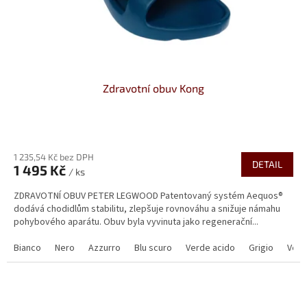
Zdravotní obuv Kong
Průměrné
hodnocení
1 235,54 Kč bez DPH
produktu
DETAIL
1 495 Kč
je
/ ks
4,3
ZDRAVOTNÍ OBUV PETER LEGWOOD Patentovaný systém Aequos®
z
dodává chodidlům stabilitu, zlepšuje rovnováhu a snižuje námahu
5
pohybového aparátu. Obuv byla vyvinuta jako regenerační...
hvězdiček.
Bianco
Nero
Azzurro
Blu scuro
Verde acido
Grigio
Verd