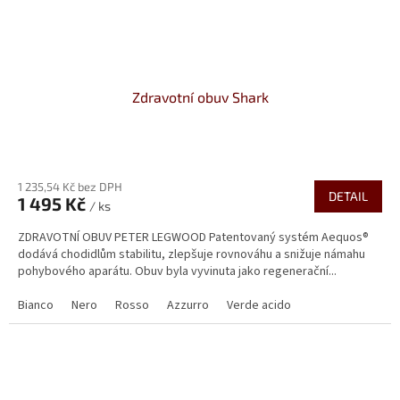
Zdravotní obuv Shark
Průměrné
hodnocení
1 235,54 Kč bez DPH
produktu
DETAIL
1 495 Kč
je
/ ks
4,2
ZDRAVOTNÍ OBUV PETER LEGWOOD Patentovaný systém Aequos®
z
dodává chodidlům stabilitu, zlepšuje rovnováhu a snižuje námahu
5
pohybového aparátu. Obuv byla vyvinuta jako regenerační...
hvězdiček.
Bianco
Nero
Rosso
Azzurro
Verde acido