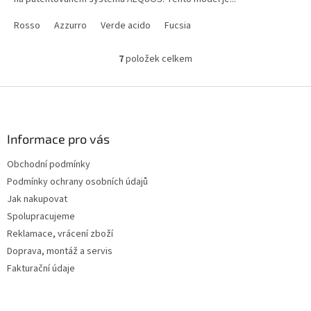
hvězdiček.
Rosso
Azzurro
Verde acido
Fucsia
7
položek celkem
O
v
l
Z
á
á
d
p
a
a
Informace pro vás
c
t
í
Obchodní podmínky
í
p
Podmínky ochrany osobních údajů
r
v
Jak nakupovat
k
Spolupracujeme
y
Reklamace, vrácení zboží
v
ý
Doprava, montáž a servis
p
Fakturační údaje
i
s
u