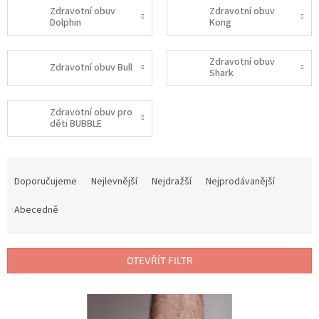
Zdravotní obuv
Zdravotní obuv
Dolphin
Kong
Zdravotní obuv
Zdravotní obuv Bull
Shark
Zdravotní obuv pro
děti BUBBLE
Ř
a
Doporučujeme
Nejlevnější
Nejdražší
Nejprodávanější
z
e
Abecedně
n
í
p
OTEVŘÍT FILTR
r
o
V
d
ý