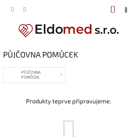
Přejít
NÁKUP
na
obsah
KOŠÍK
PŮJČOVNA POMŮCEK
PŮJČOVNA
POMŮCEK
Produkty teprve připravujeme.