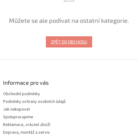
Můžete se ale podívat na ostatní kategorie.
ZPĚT DO OBCHODU
Z
á
p
a
Informace pro vás
t
Obchodní podmínky
í
Podmínky ochrany osobních údajů
Jak nakupovat
Spolupracujeme
Reklamace, vrácení zboží
Doprava, montáž a servis