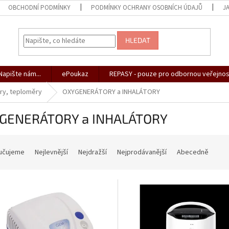
OBCHODNÍ PODMÍNKY
PODMÍNKY OCHRANY OSOBNÍCH ÚDAJŮ
J
HLEDAT
apište nám...
ePoukaz
REPASY - pouze pro odbornou veřejnos
ry, teploměry
OXYGENERÁTORY a INHALÁTORY
GENERÁTORY a INHALÁTORY
učujeme
Nejlevnější
Nejdražší
Nejprodávanější
Abecedně