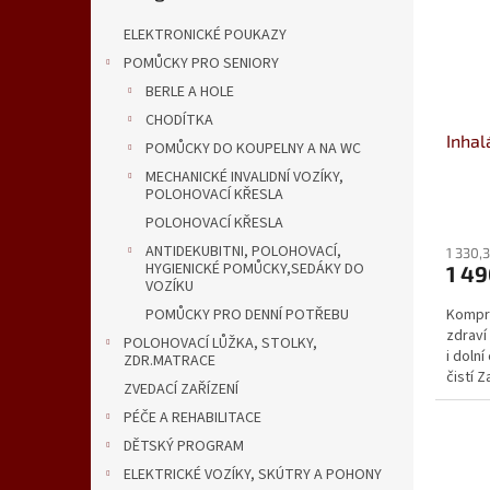
s
o
n
p
d
e
ELEKTRONICKÉ POUKAZY
r
u
l
POMŮCKY PRO SENIORY
o
k
BERLE A HOLE
d
t
u
ů
CHODÍTKA
Inhal
k
POMŮCKY DO KOUPELNY A NA WC
t
MECHANICKÉ INVALIDNÍ VOZÍKY,
ů
POLOHOVACÍ KŘESLA
Průmě
POLOHOVACÍ KŘESLA
hodno
ANTIDEKUBITNI, POLOHOVACÍ,
produ
1 330,
HYGIENICKÉ POMŮCKY,SEDÁKY DO
1 4
je
VOZÍKU
5,0
Kompre
POMŮCKY PRO DENNÍ POTŘEBU
z
zdraví 
5
POLOHOVACÍ LŮŽKA, STOLKY,
i doln
hvězdi
ZDR.MATRACE
čistí 
ZVEDACÍ ZAŘÍZENÍ
PÉČE A REHABILITACE
DĚTSKÝ PROGRAM
ELEKTRICKÉ VOZÍKY, SKÚTRY A POHONY