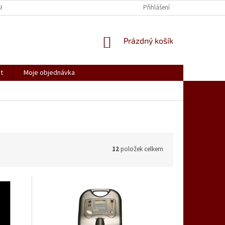
AK NAKUPOVAT
SPOLUPRACUJEME
REKLAMACE, VRÁCENÍ ZBOŽÍ
Přihlášení
NÁKUPNÍ
Prázdný košík
KOŠÍK
t
Moje objednávka
12
položek celkem