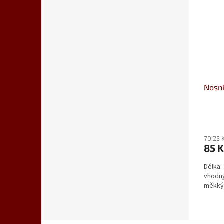
Nosní
70,25 
85 
Délka:
vhodný
měkký 