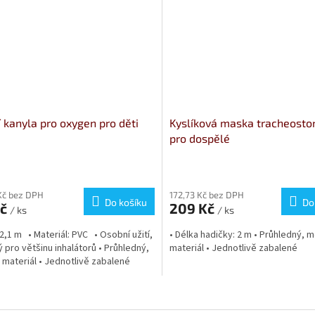
 kanyla pro oxygen pro děti
Kyslíková maska tracheosto
pro dospělé
Kč bez DPH
172,73 Kč bez DPH
Do košíku
Do
Kč
209 Kč
/ ks
/ ks
 2,1 m • Materiál: PVC • Osobní užití,
• Délka hadičky: 2 m • Průhledný, 
 pro většinu inhalátorů • Průhledný,
materiál • Jednotlivě zabalené
materiál • Jednotlivě zabalené
O
v