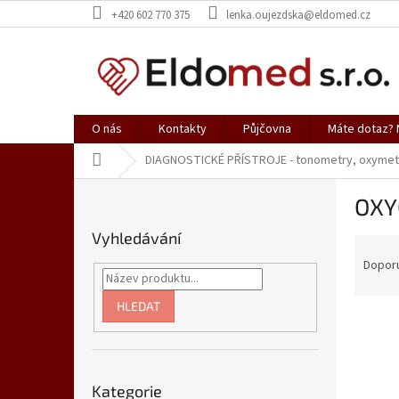
Přejít
+420 602 770 375
lenka.oujezdska@eldomed.cz
na
obsah
O nás
Kontakty
Půjčovna
Máte dotaz? N
Domů
DIAGNOSTICKÉ PŘÍSTROJE - tonometry, oxymet
P
OXY
o
s
Vyhledávání
Ř
t
a
r
Dopor
z
a
e
n
HLEDAT
V
n
n
ý
í
í
p
p
p
Přeskočit
i
r
a
Kategorie
kategorie