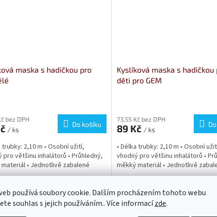
ková maska s hadičkou pro
Kyslíková maska s hadičkou 
ělé
děti pro GEM
Kč bez DPH
73,55 Kč bez DPH
Do košíku
Do
Kč
89 Kč
/ ks
/ ks
 trubky: 2,10 m • Osobní užití,
• Délka trubky: 2,10 m • Osobní užit
 pro většinu inhalátorů • Průhledný,
vhodný pro většinu inhalátorů • Pr
materiál • Jednotlivě zabalené
měkký materiál • Jednotlivě zaba
web používá soubory cookie. Dalším procházením tohoto webu
jete souhlas s jejich používáním.. Více informací
zde
.