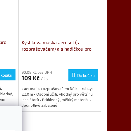
pro
Kyslíková maska aerosol (s
rozprašovačem) a s hadičkou pro
GEM
90,08 Kč bez DPH
 košíku
Do košíku
109 Kč
/ ks
í,
• aerosol s rozprašovačem Délka trubky:
ůhledný,
2,10 m • Osobní užití, vhodný pro většinu
lené
inhalátorů • Průhledný, měkký materiál •
Jednotlivě zabalené