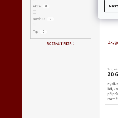
Nast
Akce
0
Novinka
0
Tip
0
Oxyg
ROZBALIT FILTR
17 024
20 
Kyslík
lidi, 
při prů
rozmě
ergono