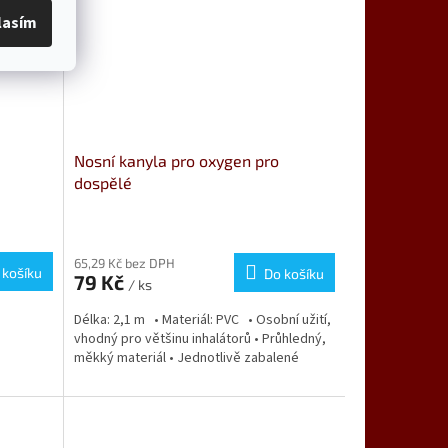
lasím
Nosní kanyla pro oxygen pro
dospělé
65,29 Kč bez DPH
 košíku
Do košíku
79 Kč
/ ks
Délka: 2,1 m • Materiál: PVC • Osobní užití,
vhodný pro většinu inhalátorů • Průhledný,
měkký materiál • Jednotlivě zabalené