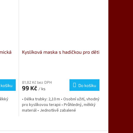
mická
Kyslíková maska s hadičkou pro děti
81,82 Kč bez DPH
 košíku
Do košíku
99 Kč
/ ks
měkký
• Délka trubky: 2,10 m • Osobní užití, vhodný
pro kyslíkovou terapii • Průhledný, měkký
materiál • Jednotlivě zabalené