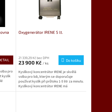
čovna
Oxygenerátor IRENE 5 lt.
21 339,29 Kč bez DPH
DETAIL
Do košíku
23 900 Kč
/ ks
volba pro
Kyslíkový koncentrátor IRENE je skvělá
t kyslík
volba pro lidi, kterým se doporučuje
lé
používat kyslík při průtoku 1-5 litr za minutu.
Kyslíkový koncentrátor IRENE má
mimořádně zajímavý...