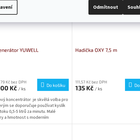
avení
Odmítnout
Souh
enerátor YUWELL
Hadička OXY 7,5 m
,79 Kč bez DPH
111,57 Kč bez DPH
Do košíku
Do
600 Kč
135 Kč
/ ks
/ ks
ový koncentrátor je skvělá volba pro
kterým se doporučuje používat kyslík
toku 0,5-5 litrů za minutu. Malé
ry a hmotnost s moderním
mickým...