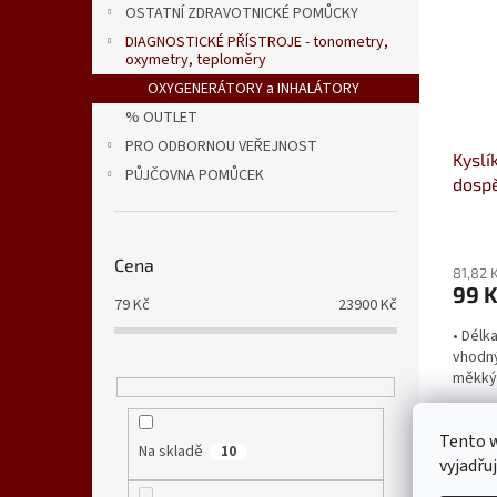
OSTATNÍ ZDRAVOTNICKÉ POMŮCKY
DIAGNOSTICKÉ PŘÍSTROJE - tonometry,
oxymetry, teploměry
OXYGENERÁTORY a INHALÁTORY
% OUTLET
PRO ODBORNOU VEŘEJNOST
Kyslí
PŮJČOVNA POMŮCEK
dosp
Cena
81,82 
99 
79
Kč
23900
Kč
• Délka
vhodný
měkký 
Tento 
Na skladě
10
vyjadřu