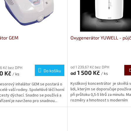
átor GEM
Oxygenerátor YUWELL - půj
rné
cení
od 1 239,67 Kč bez DPH
ktu
36 Kč bez DPH
Do košíku
1 500 Kč
90 Kč
od
/ ks
/ ks
Kyslíkový koncentrátor je skvělá 
sorový inhalátor GEM se postará o
lidi, kterým se doporučuje používa
celé vaší rodiny. Spolehlivě léčí horní
při průtoku 0,5-5 litrů za minutu. Ma
í cesty dýchací. Snadno se používá a
ček.
rozměry a hmotnost s moderním
Zařízení je navrženo pro snadnou...
ergonomickým...