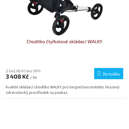
Chodítko čtyřkolové skládací WALKY
Průměrné
hodnocení
produktu
3 042,86 Kč bez DPH
Do košíku
3 408 Kč
je
/ ks
4,2
Kvalitní skládací chodítko WALKY pro bezpečnou mobilitu. Hrazený
z
zdravotnický prostředek na poukaz.
5
hvězdiček.