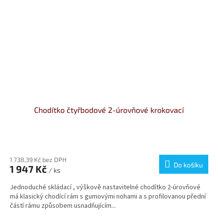
Chodítko čtyřbodové 2-úrovňové krokovací
Průměrné
hodnocení
produktu
1 738,39 Kč bez DPH
Do košíku
1 947 Kč
je
/ ks
5,0
Jednoduché skládací , výškově nastavitelné chodítko 2-úrovňové
z
má klasický chodící rám s gumovými nohami a s profilovanou přední
5
částí rámu způsobem usnadňujícím...
hvězdiček.