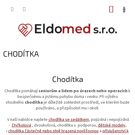
Přejít
NÁKUP
na
obsah
KOŠÍK
CHODÍTKA
Chodítka
Chodítka pomáhají
seniorům a lidem po úrazech nebo operacích
k
bezpečnému a jistému pohybu doma i venku. Při výběru
vhodného
chodítka
je důležité zohlednit prostředí, ve kterém bude
používáno, a přizpůsobit mu i okolí.
V naší nabídce najdete
chodítka se sedátkem
, pojízdná i nepojízdná
-
čtyřkolová
, dvoukolová, chodítka s
podporou,
dětské modely
,
i
chodítka částečně nebo plně hrazená pojišťovnou
a
příslušenství k