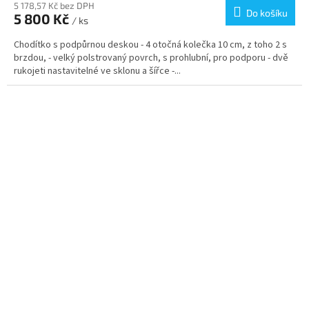
produktu
5 178,57 Kč bez DPH
Do košíku
5 800 Kč
je
/ ks
5,0
Chodítko s podpůrnou deskou - 4 otočná kolečka 10 cm, z toho 2 s
z
brzdou, - velký polstrovaný povrch, s prohlubní, pro podporu - dvě
5
rukojeti nastavitelné ve sklonu a šířce -...
hvězdiček.