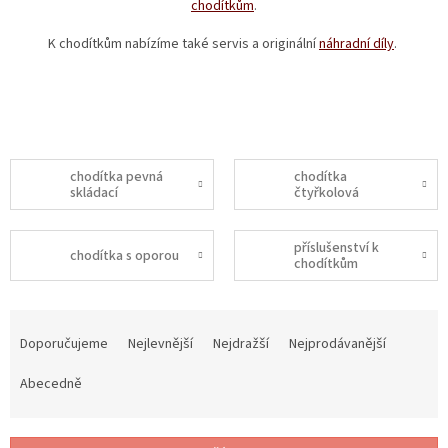
chodítkům
.
K chodítkům nabízíme také servis a originální
náhradní díly
.
chodítka pevná
chodítka
skládací
čtyřkolová
příslušenství k
chodítka s oporou
chodítkům
Ř
a
Doporučujeme
Nejlevnější
Nejdražší
Nejprodávanější
z
e
Abecedně
n
í