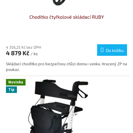
Chodítko čtyřkolové skládací RUBY
Průměrné
hodnocení
produktu
4 356,25 Kč bez DPH
Do košíku
4 879 Kč
je
/ ks
3,4
Skládací chodítko pro bezpečnou chůzi doma i venku. Hrazený ZP na
z
poukaz.
5
hvězdiček.
Novinka
Tip