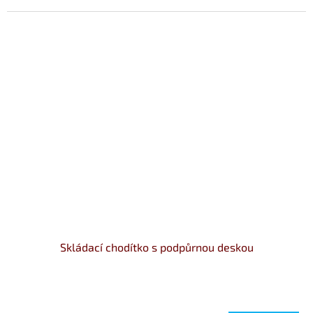
Skládací chodítko s podpůrnou deskou
Průměrné
hodnocení