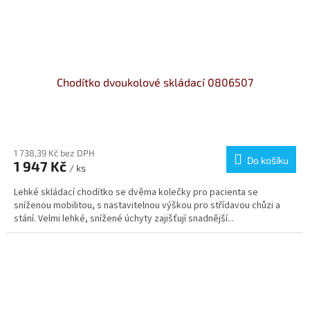
Chodítko dvoukolové skládací 0806507
Průměrné
hodnocení
produktu
1 738,39 Kč bez DPH
Do košíku
1 947 Kč
je
/ ks
4,4
Lehké skládací chodítko se dvěma kolečky pro pacienta se
z
sníženou mobilitou, s nastavitelnou výškou pro střídavou chůzi a
5
stání. Velmi lehké, snížené úchyty zajišťují snadnější...
hvězdiček.