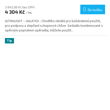
3 842,86 Kč bez DPH
Do košíku
4 304 Kč
/ ks
ULTRALIGHT – GALATEA - Chodítko ideální pro každodenní použití,
pro podporu a zlepšení schopnosti chůze. Sedadlo kombinované s
opěrným popruhem opěradla; můžete použít...
Tip