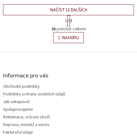
NAČÍST 12 DALŠÍCH
S
1
3
t
O
r
26
položek celkem
v
á
l
NAHORU
n
á
k
d
o
v
Z
a
á
c
á
n
í
p
í
p
a
Informace pro vás
r
t
v
Obchodní podmínky
í
k
Podmínky ochrany osobních údajů
y
v
Jak nakupovat
ý
Spolupracujeme
p
Reklamace, vrácení zboží
i
s
Doprava, montáž a servis
u
Fakturační údaje