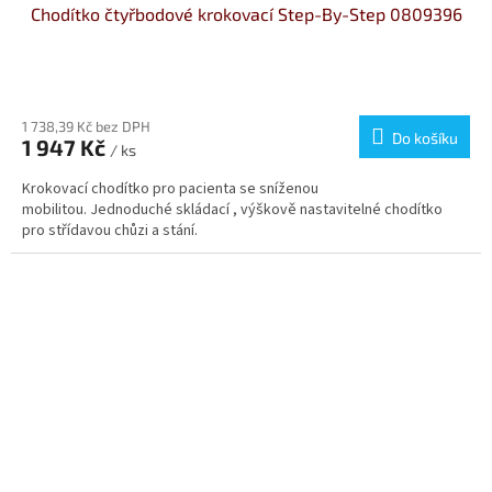
Chodítko čtyřbodové krokovací Step-By-Step 0809396
Průměrné
hodnocení
produktu
1 738,39 Kč bez DPH
Do košíku
1 947 Kč
je
/ ks
4,5
Krokovací chodítko pro pacienta se sníženou
z
mobilitou. Jednoduché skládací , výškově nastavitelné chodítko
5
pro střídavou chůzi a stání.
hvězdiček.