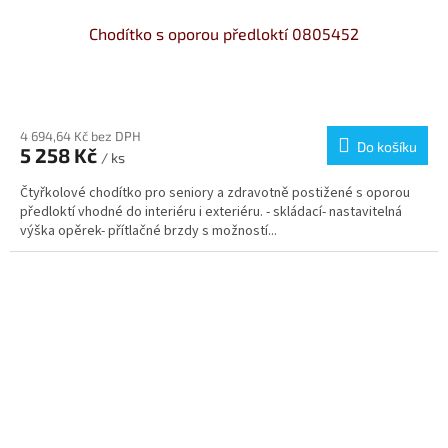
Chodítko s oporou předloktí 0805452
Průměrné
hodnocení
produktu
4 694,64 Kč bez DPH
Do košíku
5 258 Kč
je
/ ks
4,0
Čtyřkolové chodítko pro seniory a zdravotně postižené s oporou
z
předloktí vhodné do interiéru i exteriéru. - skládací- nastavitelná
5
výška opěrek- přítlačné brzdy s možností...
hvězdiček.