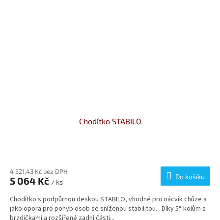
Chodítko STABILO
Průměrné
hodnocení
produktu
4 521,43 Kč bez DPH
Do košíku
5 064 Kč
je
/ ks
4,1
Chodítko s podpůrnou deskou STABILO, vhodné pro nácvik chůze a
z
jako opora pro pohyb osob se sníženou stabilitou. Díky 5“ kolům s
5
brzdičkami a rozšířené zadní části...
hvězdiček.