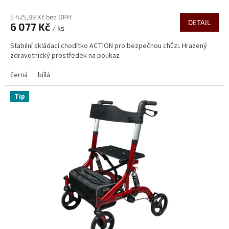
hodnocení
5 425,89 Kč bez DPH
produktu
DETAIL
6 077 Kč
je
/ ks
3,8
Stabilní skládací chodítko ACTION pro bezpečnou chůzi. Hrazený
z
zdravotnický prostředek na poukaz
5
hvězdiček.
černá
bíílá
Tip