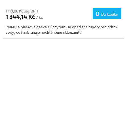
Průměrné
hodnocení
produktu
1 110,86 Kč bez DPH
Do košíku
1 344,14 Kč
je
/ ks
5,0
PRIME je plastová deska s úchytem. Je opatřena otvory pro odtok
z
vody, což zabraňuje nechtěnému sklouznutí.
5
hvězdiček.