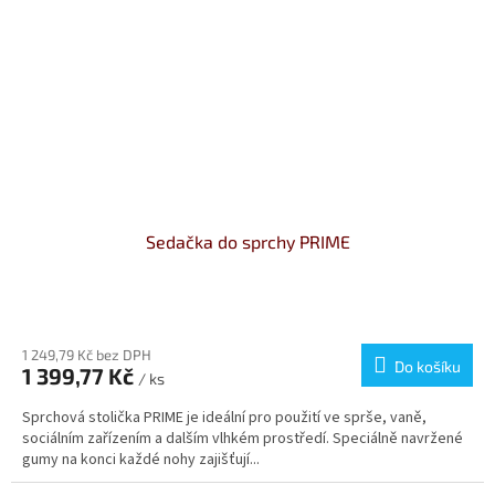
Sedačka do sprchy PRIME
Průměrné
hodnocení
produktu
1 249,79 Kč bez DPH
Do košíku
1 399,77 Kč
je
/ ks
4,6
Sprchová stolička PRIME je ideální pro použití ve sprše, vaně,
z
sociálním zařízením a dalším vlhkém prostředí. Speciálně navržené
5
gumy na konci každé nohy zajišťují...
hvězdiček.