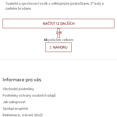
Toaletní a sprchovací vozík s odklopnými područkami, 5" koly a
z
zadními brzdami.
5
hvězdiček.
NAČÍST 12 DALŠÍCH
S
1
6
t
O
r
66
položek celkem
v
á
l
NAHORU
n
á
k
d
o
v
Z
a
á
c
á
n
í
p
í
p
a
Informace pro vás
r
t
v
Obchodní podmínky
í
k
Podmínky ochrany osobních údajů
y
v
Jak nakupovat
ý
Spolupracujeme
p
Reklamace, vrácení zboží
i