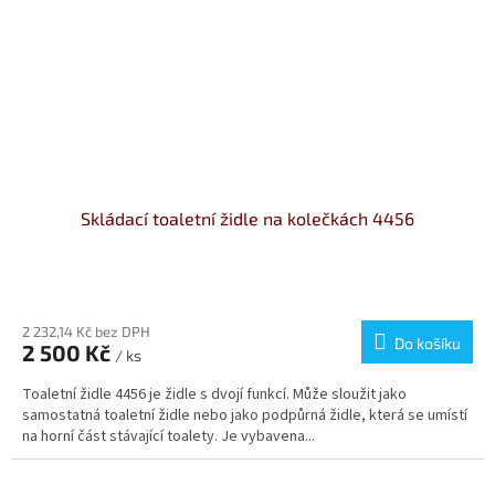
Skládací toaletní židle na kolečkách 4456
Průměrné
hodnocení
produktu
2 232,14 Kč bez DPH
Do košíku
2 500 Kč
je
/ ks
5,0
Toaletní židle 4456 je židle s dvojí funkcí. Může sloužit jako
z
samostatná toaletní židle nebo jako podpůrná židle, která se umístí
5
na horní část stávající toalety. Je vybavena...
hvězdiček.