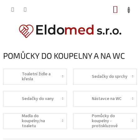
Přejít
NÁKUP
na
obsah
KOŠÍK
POMŮCKY DO KOUPELNY A NA WC
Toaletní židle a
Sedačky do sprchy
křesla
Sedačky do vany
Nástavce na WC
Madla do
Pomůcky do
koupelny/na
koupelny -
toaletu
protiskluzové
podložky,schodky.....