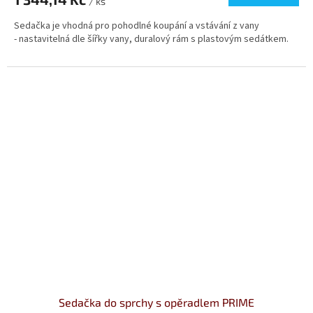
/ ks
5,0
Sedačka je vhodná pro pohodlné koupání a vstávání z vany
z
- nastavitelná dle šířky vany, duralový rám s plastovým sedátkem.
5
hvězdiček.
Sedačka do sprchy s opěradlem PRIME