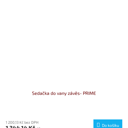
Sedačka do vany závěs- PRIME
Průměrné
hodnocení
produktu
1 200,13 Kč bez DPH
Do košíku
1 344,14 Kč
je