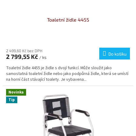
ů
Toaletní židle 4455
Průměrné
hodnocení
produktu
2 499,60 Kč bez DPH
Do košíku
2 799,55 Kč
je
/ ks
4,0
Toaletní židle 4455 je židle s dvojí funkcí. Může sloužit jako
z
samostatná toaletní židle nebo jako podpůrná židle, která se umístí
5
na horní část stávající toalety. Je vybavena...
hvězdiček.
Novinka
Tip