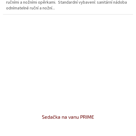
ručními a nožními opěrkami. Standardní vybavení: sanitární nádoba
5
odnímatelné ruční a nožní...
hvězdiček.
Sedačka na vanu PRIME