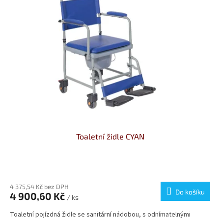
Toaletní židle CYAN
Průměrné
hodnocení
produktu
4 375,54 Kč bez DPH
Do košíku
4 900,60 Kč
je
/ ks
4,3
Toaletní pojízdná židle se sanitární nádobou, s odnímatelnými
z