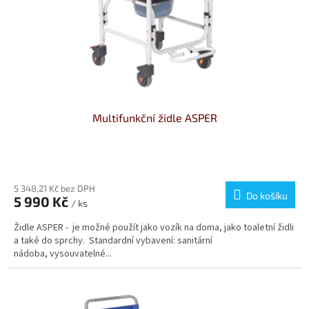
Multifunkční židle ASPER
Průměrné
hodnocení
produktu
5 348,21 Kč bez DPH
Do košíku
5 990 Kč
je
/ ks
3,5
Židle ASPER - je možné použít jako vozík na doma, jako toaletní židli
z
a také do sprchy. Standardní vybavení: sanitární
5
nádoba, vysouvatelné...
hvězdiček.