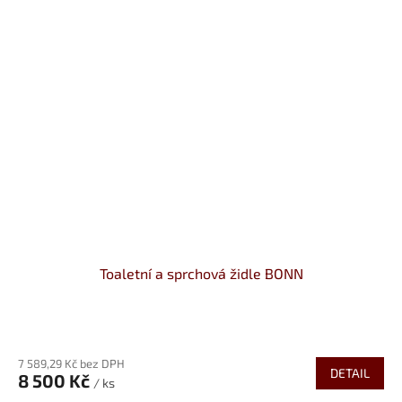
Toaletní a sprchová židle BONN
Průměrné
hodnocení
7 589,29 Kč bez DPH
produktu
DETAIL
8 500 Kč
je
/ ks
4,0