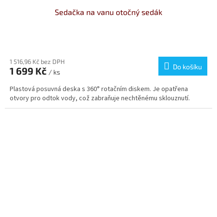
Sedačka na vanu otočný sedák
Průměrné
hodnocení
produktu
1 516,96 Kč bez DPH
Do košíku
1 699 Kč
je
/ ks
5,0
Plastová posuvná deska s 360° rotačním diskem. Je opatřena
z
otvory pro odtok vody, což zabraňuje nechtěnému sklouznutí.
5
hvězdiček.