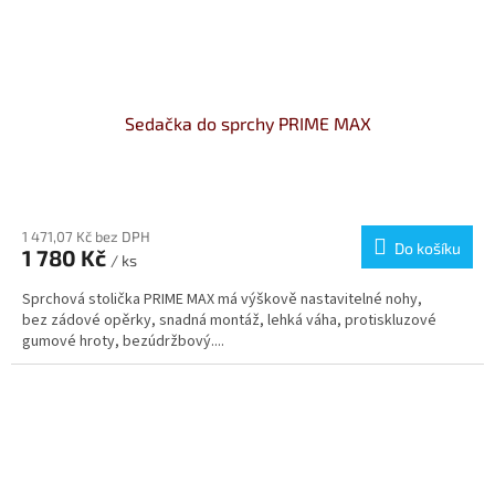
Sedačka do sprchy PRIME MAX
Průměrné
hodnocení
produktu
1 471,07 Kč bez DPH
Do košíku
1 780 Kč
je
/ ks
4,5
Sprchová stolička PRIME MAX má výškově nastavitelné nohy,
z
bez zádové opěrky, snadná montáž, lehká váha, protiskluzové
5
gumové hroty, bezúdržbový....
hvězdiček.