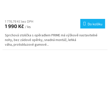
Průměrné
hodnocení
produktu
1 776,79 Kč bez DPH
Do košíku
1 990 Kč
je
/ ks
5,0
Sprchová stolička s opěradlem PRIME má výškově nastavitelné
z
nohy, bez zádové opěrky, snadná montáž, lehká
5
váha, protiskluzové gumové...
hvězdiček.