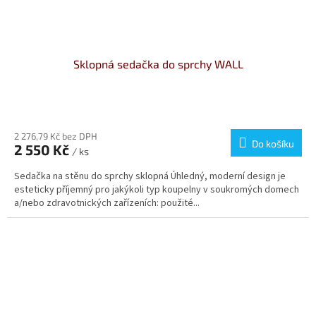
Sklopná sedačka do sprchy WALL
Průměrné
hodnocení
produktu
2 276,79 Kč bez DPH
Do košíku
2 550 Kč
je
/ ks
5,0
Sedačka na stěnu do sprchy sklopná Úhledný, moderní design je
z
esteticky příjemný pro jakýkoli typ koupelny v soukromých domech
5
a/nebo zdravotnických zařízeních: použité...
hvězdiček.