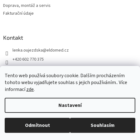
s
Doprava, montáž a servis
u
Fakturační údaje
Kontakt
lenka.oujezdska
@
eldomed.cz
+420 602 770 375
+ 420 739 585 777
Tento web používá soubory cookie. Dalším procházením
eldomed.cz
tohoto webu vyjadřujete souhlas s jejich používáním.. Více
informací
zde
.
Vytvořil Shoptet
Nastavení
Copyright 2026
Eldomed.cz
. Všechna práva vyhrazena.
Upravit
Odmítnout
Souhlasím
nastavení cookies