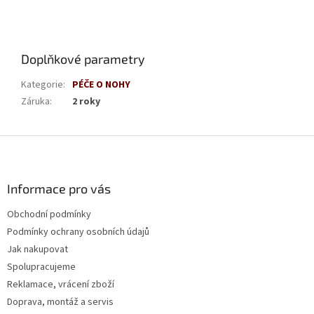
Doplňkové parametry
Kategorie
:
PÉČE O NOHY
Záruka
:
2 roky
Z
á
p
a
Informace pro vás
t
Obchodní podmínky
í
Podmínky ochrany osobních údajů
Jak nakupovat
Spolupracujeme
Reklamace, vrácení zboží
Doprava, montáž a servis