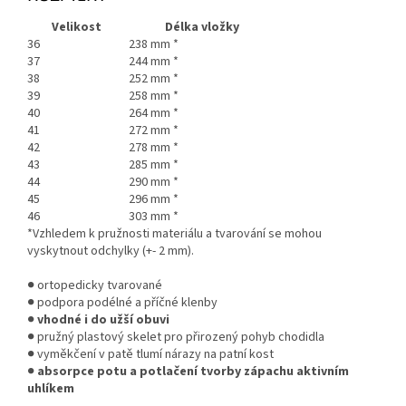
Velikost
Délka vložky
36
238 mm *
37
244 mm *
38
252 mm *
39
258 mm *
40
264 mm *
41
272 mm *
42
278 mm *
43
285 mm *
44
290 mm *
45
296 mm *
46
303 mm *
*Vzhledem k pružnosti materiálu a tvarování se mohou
vyskytnout odchylky (+- 2 mm).
● ortopedicky tvarované
● podpora podélné a příčné klenby
●
vhodné i do užší obuvi
● pružný plastový skelet pro přirozený pohyb chodidla
● vyměkčení v patě tlumí nárazy na patní kost
●
absorpce potu a potlačení tvorby zápachu aktivním
uhlíkem