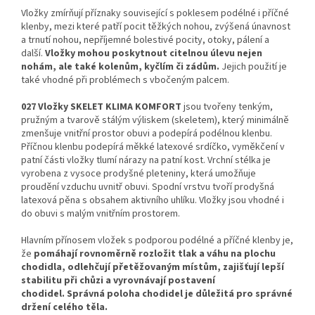
Vložky zmírňují příznaky související s poklesem podélné i příčné
klenby, mezi které patří pocit těžkých nohou, zvýšená únavnost
a trnutí nohou, nepříjemné bolestivé pocity, otoky, pálení a
další.
Vložky mohou poskytnout citelnou úlevu nejen
nohám, ale také kolenům, kyčlím či zádům.
Jejich použití je
také vhodné při problémech s vbočeným palcem.
027 Vložky SKELET KLIMA KOMFORT
jsou tvořeny tenkým,
pružným a tvarově stálým výliskem (skeletem), který minimálně
zmenšuje vnitřní prostor obuvi a podepírá podélnou klenbu.
Příčnou klenbu podepírá měkké latexové srdíčko, vyměkčení v
patní části vložky tlumí nárazy na patní kost. Vrchní stélka je
vyrobena z vysoce prodyšné pleteniny, která umožňuje
proudění vzduchu uvnitř obuvi. Spodní vrstvu tvoří prodyšná
latexová pěna s obsahem aktivního uhlíku. Vložky jsou vhodné i
do obuvi s malým vnitřním prostorem.
Hlavním přínosem vložek s podporou podélné a příčné klenby je,
že
pomáhají rovnoměrně rozložit tlak a váhu na plochu
chodidla, odlehčují přetěžovaným místům, zajišťují lepší
stabilitu při chůzi a vyrovnávají postavení
chodidel. Správná poloha chodidel je důležitá pro správné
držení celého těla.