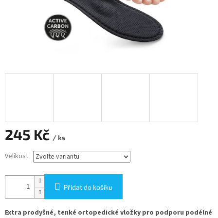
245 Kč
/ ks
Měrná
Velikost
cena:
Přidat do košíku
Extra prodyšné, tenké ortopedické vložky pro podporu podélné