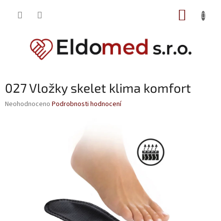
Přejít
NÁKUP
na
obsah
KOŠÍK
027 Vložky skelet klima komfort
Průměrné
Neohodnoceno
Podrobnosti hodnocení
hodnocení
produktu
je
0,0
z
5
hvězdiček.