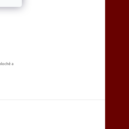
vou.
 ploché a