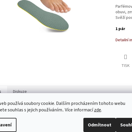
Parfémova
obuvi, z
Svěží poc
1 pár
Detailní 
TISK
s
Diskuze
web používá soubory cookie. Dalším procházením tohoto webu
jete souhlas s jejich používáním.. Více informací
zde
.
ailní popis produktu
í vrstva stélek je vyrobena
z parfémovaného absorpčního materiálu
, k
avení
Odmítnout
Souh
ťuje příjemný a svěží pocit. Druhá vrstva z latexové pěny s vysokou hustot