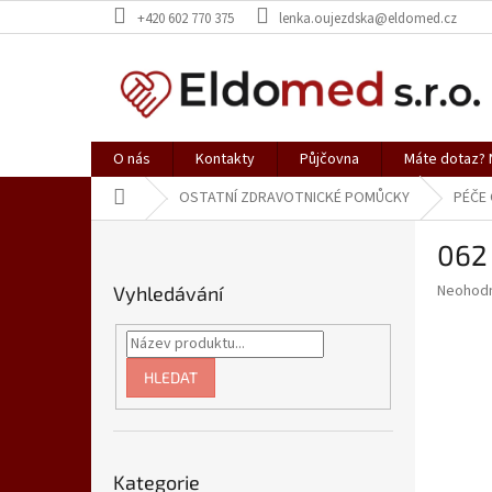
Přejít
+420 602 770 375
lenka.oujezdska@eldomed.cz
na
obsah
O nás
Kontakty
Půjčovna
Máte dotaz? N
Domů
OSTATNÍ ZDRAVOTNICKÉ POMŮCKY
PÉČE
P
062
o
s
Průměr
Neohod
Vyhledávání
t
hodnoce
r
produkt
a
je
0,0
n
HLEDAT
z
n
5
í
hvězdič
p
Přeskočit
a
Kategorie
kategorie