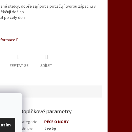
né stélky, dobře sají pot a potlačují tvorbu zápachu v
měkčují došlap
it po celý den.
informace
ZEPTAT SE
SDÍLET
Doplňkové parametry
terý
Kategorie
:
PÉČE O NOHY
lasím
ou
Záruka
:
2 roky