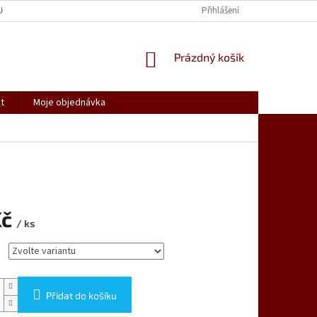
AK NAKUPOVAT
SPOLUPRACUJEME
REKLAMACE, VRÁCENÍ ZBOŽÍ
Přihlášení
NÁKUPNÍ
Prázdný košík
KOŠÍK
t
Moje objednávka
Kč
/ ks
Přidat do košíku