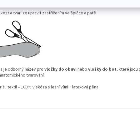
ňuje nohám dýchat a absorbuje nárazy. Spodní vrstva s protiskluznou úpra
ikost a tvar lze upravit zastřižením ve špičce a patě.
ka je odborný název pro
vložky do obuvi
nebo
vložky do bot
, které jsou
anatomického tvarování.
iál: textil ‒ 100% viskóza s lesní vůní + latexová pěna