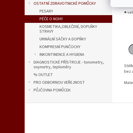
umož
OSTATNÍ ZDRAVOTNICKÉ POMŮCKY
PESARY
● vel
PÉČE O NOHY
KOSMETIKA,OBLEČENÍ, DOPLŇKY
STRAVY
URINÁLNÍ SÁČKY A DOPŇKY
KOMPRESNÍ PUNČOCHY
INKONTINENCE A HYGIENA
DIAGNOSTICKÉ PŘÍSTROJE - tonometry,
Stél
oxymetry, teploměry
bez 
% OUTLET
PRO ODBORNOU VEŘEJNOST
Mater
PŮJČOVNA POMŮCEK
Z
á
p
a
t