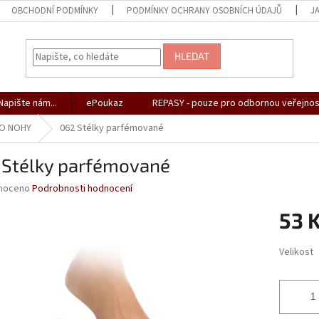
OBCHODNÍ PODMÍNKY
PODMÍNKY OCHRANY OSOBNÍCH ÚDAJŮ
J
HLEDAT
apište nám...
ePoukaz
REPASY - pouze pro odbornou veřejnos
 O NOHY
062 Stélky parfémované
 Stélky parfémované
né
noceno
Podrobnosti hodnocení
ní
53 
u
Měrná
Velikost
cena:
ek.