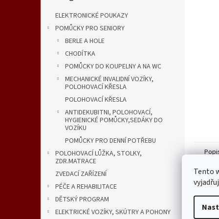
n
e
ELEKTRONICKÉ POUKAZY
l
POMŮCKY PRO SENIORY
BERLE A HOLE
CHODÍTKA
POMŮCKY DO KOUPELNY A NA WC
MECHANICKÉ INVALIDNÍ VOZÍKY,
POLOHOVACÍ KŘESLA
POLOHOVACÍ KŘESLA
ANTIDEKUBITNI, POLOHOVACÍ,
HYGIENICKÉ POMŮCKY,SEDÁKY DO
VOZÍKU
POMŮCKY PRO DENNÍ POTŘEBU
Popi
POLOHOVACÍ LŮŽKA, STOLKY,
ZDR.MATRACE
Tento 
ZVEDACÍ ZAŘÍZENÍ
vyjadřu
Det
PÉČE A REHABILITACE
DĚTSKÝ PROGRAM
Horn
Nast
zajiš
ELEKTRICKÉ VOZÍKY, SKÚTRY A POHONY