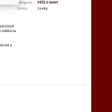
Kategorie
:
PÉČE O NOHY
Záruka
:
2 roky
závislosti
je měkká na
 ploché a