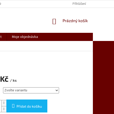
AK NAKUPOVAT
SPOLUPRACUJEME
REKLAMACE, VRÁCENÍ ZBOŽÍ
Přihlášení
NÁKUPNÍ
Prázdný košík
KOŠÍK
t
Moje objednávka
 Kč
/ ks
Přidat do košíku