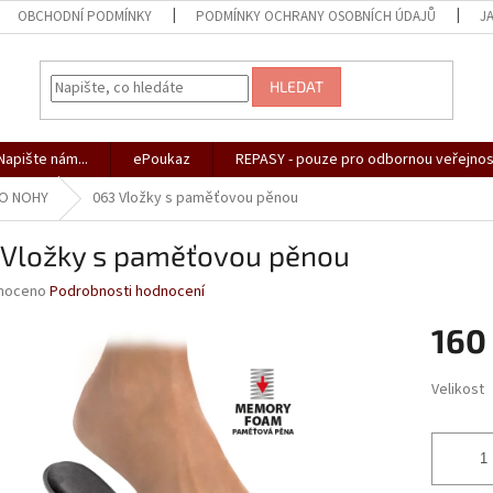
OBCHODNÍ PODMÍNKY
PODMÍNKY OCHRANY OSOBNÍCH ÚDAJŮ
J
HLEDAT
apište nám...
ePoukaz
REPASY - pouze pro odbornou veřejnos
 O NOHY
063 Vložky s paměťovou pěnou
 Vložky s paměťovou pěnou
né
noceno
Podrobnosti hodnocení
ní
160
u
Měrná
Velikost
cena:
ek.