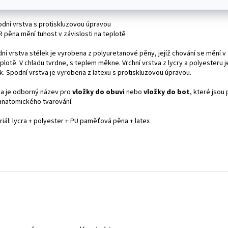
odní vrstva s protiskluzovou úpravou
R pěna mění tuhost v závislosti na teplotě
ní vrstva stélek je vyrobena z polyuretanové pěny, jejíž chování se mění v 
plotě. V chladu tvrdne, s teplem měkne. Vrchní vrstva z lycry a polyesteru 
k. Spodní vrstva je vyrobena z latexu s protiskluzovou úpravou.
ka je odborný název pro
vložky do obuvi
nebo
vložky do bot
, které jsou
anatomického tvarování.
iál: lycra + polyester + PU paměťová pěna + latex