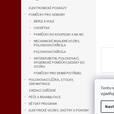
n
e
ELEKTRONICKÉ POUKAZY
l
POMŮCKY PRO SENIORY
BERLE A HOLE
CHODÍTKA
POMŮCKY DO KOUPELNY A NA WC
MECHANICKÉ INVALIDNÍ VOZÍKY,
POLOHOVACÍ KŘESLA
POLOHOVACÍ KŘESLA
ANTIDEKUBITNI, POLOHOVACÍ,
HYGIENICKÉ POMŮCKY,SEDÁKY DO
VOZÍKU
POMŮCKY PRO DENNÍ POTŘEBU
POLOHOVACÍ LŮŽKA, STOLKY,
ZDR.MATRACE
Tento 
Popi
ZVEDACÍ ZAŘÍZENÍ
vyjadřu
PÉČE A REHABILITACE
DĚTSKÝ PROGRAM
Nast
Det
ELEKTRICKÉ VOZÍKY, SKÚTRY A POHONY