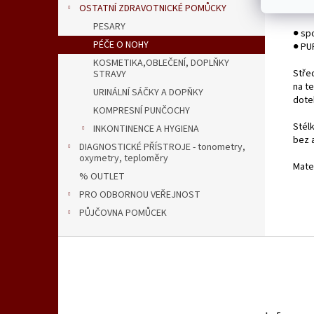
OSTATNÍ ZDRAVOTNICKÉ POMŮCKY
PESARY
● sp
PÉČE O NOHY
● PU
KOSMETIKA,OBLEČENÍ, DOPLŇKY
Střed
STRAVY
na te
URINÁLNÍ SÁČKY A DOPŇKY
dote
KOMPRESNÍ PUNČOCHY
Stél
INKONTINENCE A HYGIENA
bez 
DIAGNOSTICKÉ PŘÍSTROJE - tonometry,
oxymetry, teploměry
Mater
% OUTLET
PRO ODBORNOU VEŘEJNOST
PŮJČOVNA POMŮCEK
Z
á
p
a
t