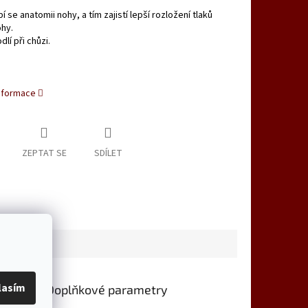
í se anatomii nohy, a tím zajistí lepší rozložení tlaků
hy.
lí při chůzi.
informace
ZEPTAT SE
SDÍLET
lasím
Doplňkové parametry