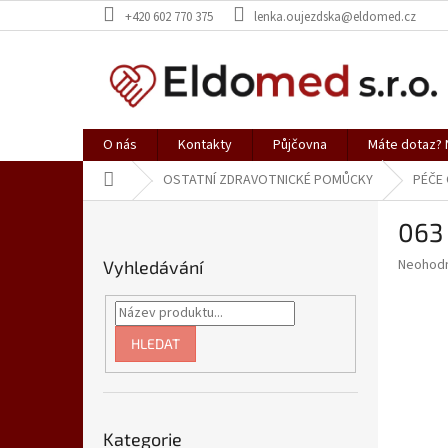
Přejít
+420 602 770 375
lenka.oujezdska@eldomed.cz
na
obsah
O nás
Kontakty
Půjčovna
Máte dotaz? N
Domů
OSTATNÍ ZDRAVOTNICKÉ POMŮCKY
PÉČE
P
063
o
s
Průměr
Neohod
Vyhledávání
t
hodnoce
r
produkt
a
je
0,0
n
HLEDAT
z
n
5
í
hvězdič
p
Přeskočit
a
Kategorie
kategorie