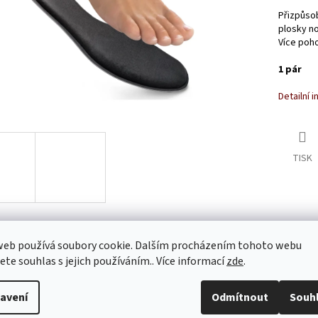
Přizpůsob
plosky no
Více pohod
1 pár
Detailní 
TISK
web používá soubory cookie. Dalším procházením tohoto webu
s
Diskuze
jete souhlas s jejich používáním.. Více informací
zde
.
avení
Odmítnout
Souh
ailní popis produktu