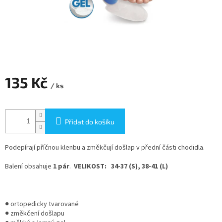
135 Kč
/ ks
Měrná
cena:
Přidat do košíku
Podepírají příčnou klenbu a změkčují došlap v přední části chodidla.
Balení obsahuje
1 pár
.
VELIKOST: 34-37 (S), 38-41 (L)
● ortopedicky tvarované
● změkčení došlapu