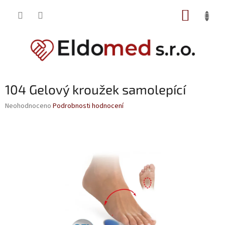
Přejít
NÁKUP
na
obsah
KOŠÍK
104 Gelový kroužek samolepící
Průměrné
Neohodnoceno
Podrobnosti hodnocení
hodnocení
produktu
je
0,0
z
5
hvězdiček.