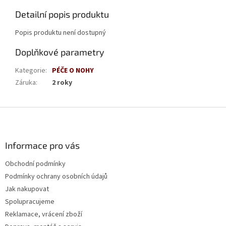
Detailní popis produktu
Popis produktu není dostupný
Doplňkové parametry
Kategorie
:
PÉČE O NOHY
Záruka
:
2 roky
Z
á
p
a
Informace pro vás
t
Obchodní podmínky
í
Podmínky ochrany osobních údajů
Jak nakupovat
Spolupracujeme
Reklamace, vrácení zboží