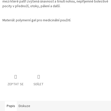
mezi
které patří zvýšená únavnost
a trnutí nohou, nepříjemné
bolestivé
pocity v přednoží,
otoky, pálení a další.
Materiál: polymerní gel pro medicinální použití.
ZEPTAT SE
SDÍLET
Popis
Diskuze