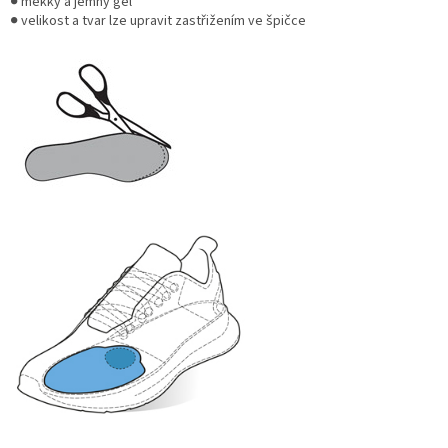
● měkký a jemný gel
● velikost a tvar lze upravit zastřižením ve špičce