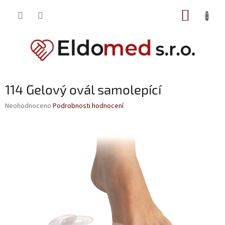
Přejít
NÁKUP
na
obsah
KOŠÍK
114 Gelový ovál samolepící
Průměrné
Neohodnoceno
Podrobnosti hodnocení
hodnocení
produktu
je
0,0
z
5
hvězdiček.