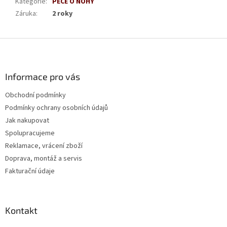
Kategorie
:
PÉČE O NOHY
Záruka
:
2 roky
Z
á
p
a
Informace pro vás
t
Obchodní podmínky
í
Podmínky ochrany osobních údajů
Jak nakupovat
Spolupracujeme
Reklamace, vrácení zboží
Doprava, montáž a servis
Fakturační údaje
Kontakt