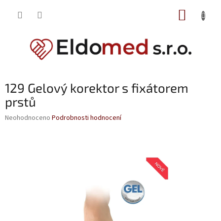
Přejít
NÁKUP
na
obsah
KOŠÍK
129 Gelový korektor s fixátorem
prstů
Průměrné
Neohodnoceno
Podrobnosti hodnocení
hodnocení
produktu
je
0,0
z
5
hvězdiček.