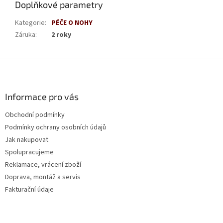
Doplňkové parametry
Kategorie
:
PÉČE O NOHY
Záruka
:
2 roky
Z
á
p
a
Informace pro vás
t
Obchodní podmínky
í
Podmínky ochrany osobních údajů
Jak nakupovat
Spolupracujeme
Reklamace, vrácení zboží
Doprava, montáž a servis
Fakturační údaje