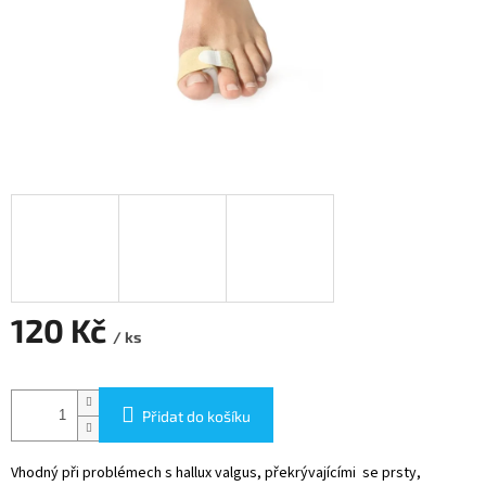
120 Kč
/ ks
Měrná
cena:
Přidat do košíku
Vhodný při problémech s hallux valgus, překrývajícími se prsty,