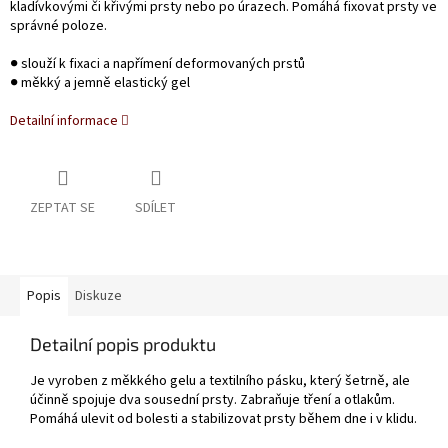
kladívkovými či křivými prsty nebo po úrazech. Pomáhá fixovat prsty ve
správné poloze.
● slouží k fixaci a napřímení deformovaných prstů
● měkký a jemně elastický gel
Detailní informace
ZEPTAT SE
SDÍLET
Popis
Diskuze
Detailní popis produktu
Je vyroben z měkkého gelu a textilního pásku, který šetrně, ale
účinně spojuje dva sousední prsty. Zabraňuje tření a otlakům.
Pomáhá ulevit od bolesti a stabilizovat prsty během dne i v klidu.