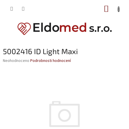
Přejít
NÁKUP
na
obsah
KOŠÍK
5002416 ID Light Maxi
Průměrné
Neohodnoceno
Podrobnosti hodnocení
hodnocení
produktu
je
0,0
z
5
hvězdiček.