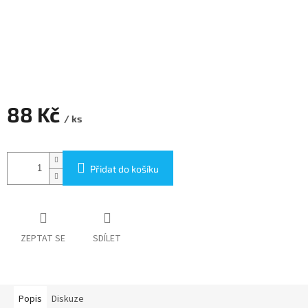
88 Kč
/ ks
Měrná
cena:
Přidat do košíku
ZEPTAT SE
SDÍLET
Popis
Diskuze