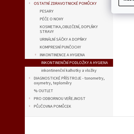
OSTATNÍ ZDRAVOTNICKÉ POMŮCKY
PESARY
PÉČE O NOHY
KOSMETIKA,OBLEČENÍ, DOPLŇKY
STRAVY
URINÁLNÍ SÁČKY A DOPŇKY
KOMPRESNÍ PUNČOCHY
INKONTINENCE A HYGIENA
INKONTINENČNÍ PODLOŽKY A HYGIENA
inkontinenční kalhotky a vložky
DIAGNOSTICKÉ PŘÍSTROJE - tonometry,
oxymetry, teploměry
% OUTLET
PRO ODBORNOU VEŘEJNOST
PŮJČOVNA POMŮCEK
Z
á
p