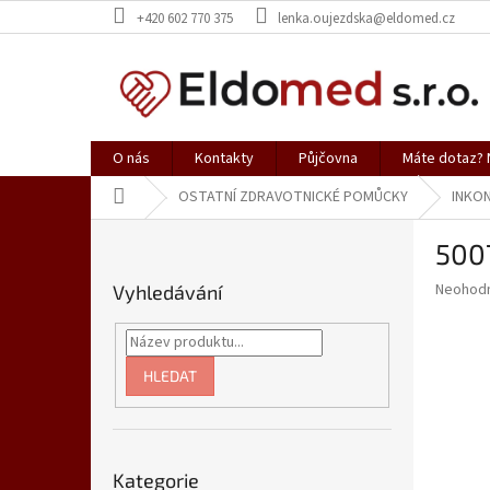
Přejít
+420 602 770 375
lenka.oujezdska@eldomed.cz
na
obsah
O nás
Kontakty
Půjčovna
Máte dotaz? N
Domů
OSTATNÍ ZDRAVOTNICKÉ POMŮCKY
INKON
P
500
o
s
Průměr
Neohod
Vyhledávání
t
hodnoce
r
produkt
a
je
0,0
n
HLEDAT
z
n
5
í
hvězdič
p
Přeskočit
a
Kategorie
kategorie