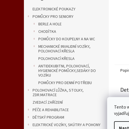
n
e
ELEKTRONICKÉ POUKAZY
l
POMŮCKY PRO SENIORY
BERLE A HOLE
CHODÍTKA
POMŮCKY DO KOUPELNY A NA WC
MECHANICKÉ INVALIDNÍ VOZÍKY,
POLOHOVACÍ KŘESLA
POLOHOVACÍ KŘESLA
ANTIDEKUBITNI, POLOHOVACÍ,
Popi
HYGIENICKÉ POMŮCKY,SEDÁKY DO
VOZÍKU
POMŮCKY PRO DENNÍ POTŘEBU
Det
POLOHOVACÍ LŮŽKA, STOLKY,
ZDR.MATRACE
Popi
ZVEDACÍ ZAŘÍZENÍ
Tento 
PÉČE A REHABILITACE
vyjadřu
DĚTSKÝ PROGRAM
ELEKTRICKÉ VOZÍKY, SKÚTRY A POHONY
Nast