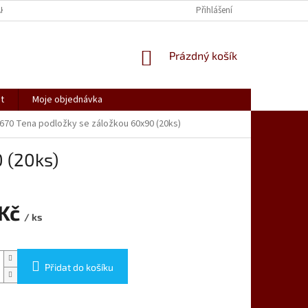
AK NAKUPOVAT
SPOLUPRACUJEME
REKLAMACE, VRÁCENÍ ZBOŽÍ
Přihlášení
NÁKUPNÍ
Prázdný košík
KOŠÍK
t
Moje objednávka
670 Tena podložky se záložkou 60x90 (20ks)
 (20ks)
 Kč
/ ks
Přidat do košíku