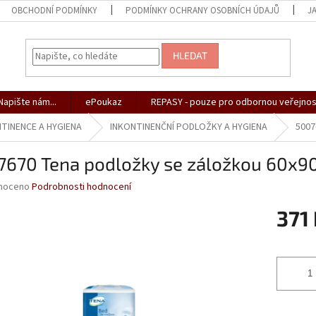
OBCHODNÍ PODMÍNKY
PODMÍNKY OCHRANY OSOBNÍCH ÚDAJŮ
J
HLEDAT
apište nám...
ePoukaz
REPASY - pouze pro odbornou veřejnos
TINENCE A HYGIENA
INKONTINENČNÍ PODLOŽKY A HYGIENA
5007
7670 Tena podložky se záložkou 60x90
né
noceno
Podrobnosti hodnocení
ní
371
u
Měrná
cena:
ek.