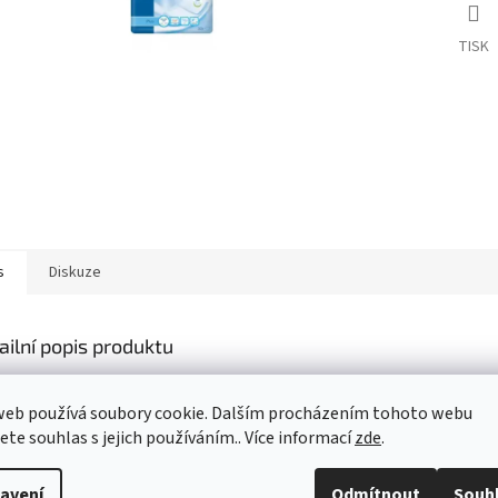
TISK
s
Diskuze
ailní popis produktu
s produktu není dostupný
web používá soubory cookie. Dalším procházením tohoto webu
jete souhlas s jejich používáním.. Více informací
zde
.
avení
Odmítnout
Souh