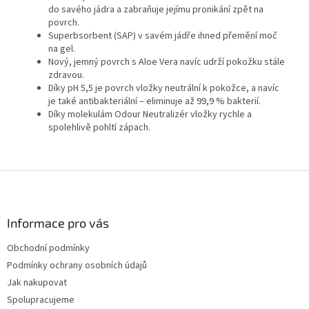
do savého jádra a zabraňuje jejímu pronikání zpět na
povrch.
Superbsorbent (SAP) v savém jádře ihned přemění moč
na gel.
Nový, jemný povrch s Aloe Vera navíc udrží pokožku stále
zdravou.
Díky pH 5,5 je povrch vložky neutrální k pokožce, a navíc
je také antibakteriální – eliminuje až 99,9 % bakterií.
Díky molekulám Odour Neutralizér vložky rychle a
spolehlivě pohltí zápach.
Z
á
p
a
Informace pro vás
t
Obchodní podmínky
í
Podmínky ochrany osobních údajů
Jak nakupovat
Spolupracujeme