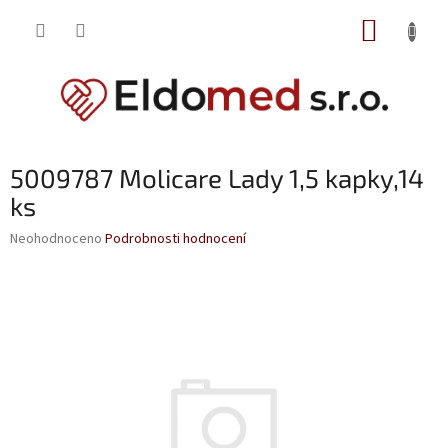
Přejít
NÁKUP
na
obsah
KOŠÍK
5009787 Molicare Lady 1,5 kapky,14
ks
Průměrné
Neohodnoceno
Podrobnosti hodnocení
hodnocení
produktu
je
0,0
z
5
hvězdiček.