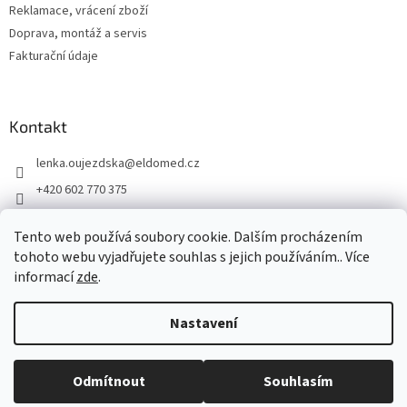
Reklamace, vrácení zboží
Doprava, montáž a servis
Fakturační údaje
Kontakt
lenka.oujezdska
@
eldomed.cz
+420 602 770 375
+ 420 739 585 777
Tento web používá soubory cookie. Dalším procházením
eldomed.cz
tohoto webu vyjadřujete souhlas s jejich používáním.. Více
informací
zde
.
Vytvořil Shoptet
Nastavení
Copyright 2026
Eldomed.cz
. Všechna práva vyhrazena.
Upravit
Odmítnout
Souhlasím
nastavení cookies