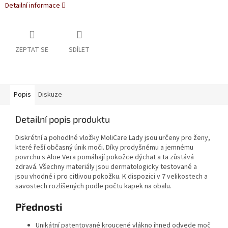
Detailní informace
ZEPTAT SE
SDÍLET
Popis
Diskuze
Detailní popis produktu
Diskrétní a pohodlné vložky MoliCare Lady jsou určeny pro ženy,
které řeší občasný únik moči. Díky prodyšnému a jemnému
povrchu s Aloe Vera pomáhají pokožce dýchat a ta zůstává
zdravá. Všechny materiály jsou dermatologicky testované a
jsou vhodné i pro citlivou pokožku. K dispozici v 7 velikostech a
savostech rozlišených podle počtu kapek na obalu.
Přednosti
Unikátní patentované kroucené vlákno ihned odvede moč