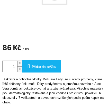
86 Kč
/ ks
Měrná
cena:
Přidat do košíku
Diskrétní a pohodlné vložky MoliCare Lady jsou určeny pro ženy, které
řeší občasný únik moči. Díky prodyšnému a jemnému povrchu s Aloe
Vera pomáhají pokožce dýchat a ta zůstává zdravá. Všechny materiály
jsou dermatologicky testované a jsou vhodné i pro citlivou pokožku. K
dispozici v 7 velikostech a savostech rozlišených podle počtu kapek na
obalu.