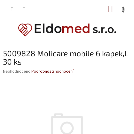
Přejít
NÁKUP
na
obsah
KOŠÍK
5009828 Molicare mobile 6 kapek,L
30 ks
Průměrné
Neohodnoceno
Podrobnosti hodnocení
hodnocení
produktu
je
0,0
z
5
hvězdiček.