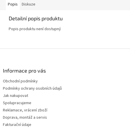
Popis
Diskuze
Detailní popis produktu
Popis produktu není dostupný
Z
á
p
a
Informace pro vás
t
Obchodní podmínky
í
Podmínky ochrany osobních údajů
Jak nakupovat
Spolupracujeme
Reklamace, vrácení zboží
Doprava, montáž a servis
Fakturační údaje