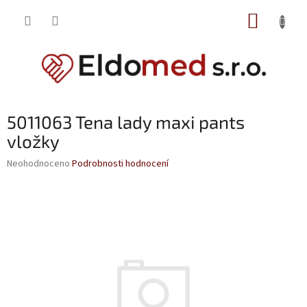
Přejít
NÁKUP
na
obsah
KOŠÍK
5011063 Tena lady maxi pants
vložky
Průměrné
Neohodnoceno
Podrobnosti hodnocení
hodnocení
produktu
je
0,0
z
5
hvězdiček.