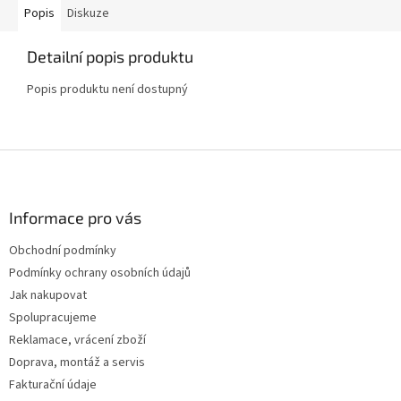
Popis
Diskuze
Detailní popis produktu
Popis produktu není dostupný
Z
á
p
a
Informace pro vás
t
Obchodní podmínky
í
Podmínky ochrany osobních údajů
Jak nakupovat
Spolupracujeme
Reklamace, vrácení zboží
Doprava, montáž a servis
Fakturační údaje