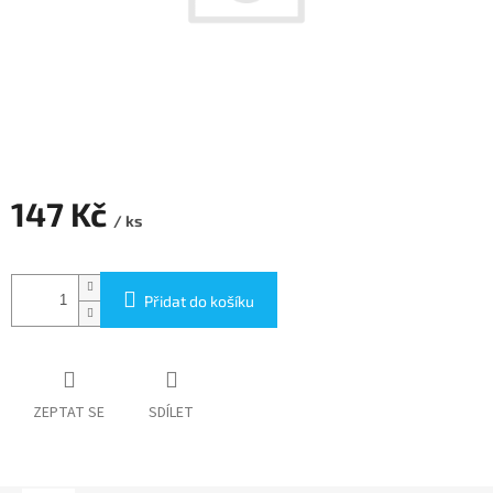
147 Kč
/ ks
Měrná
cena:
Přidat do košíku
ZEPTAT SE
SDÍLET