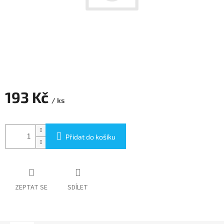
193 Kč
/ ks
Měrná
cena:
Přidat do košíku
ZEPTAT SE
SDÍLET