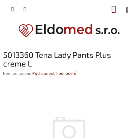
Přejít
NÁKUP
na
obsah
KOŠÍK
5013360 Tena Lady Pants Plus
creme L
Průměrné
Neohodnoceno
Podrobnosti hodnocení
hodnocení
produktu
je
0,0
z
5
hvězdiček.