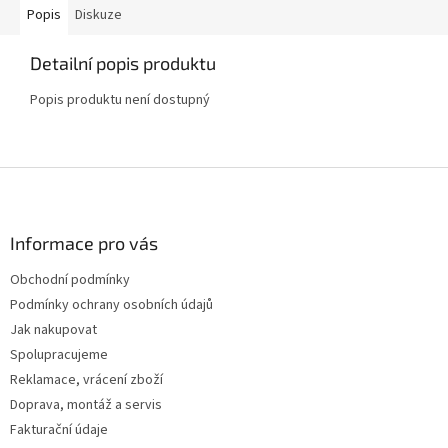
Popis
Diskuze
Detailní popis produktu
Popis produktu není dostupný
Z
á
p
a
Informace pro vás
t
Obchodní podmínky
í
Podmínky ochrany osobních údajů
Jak nakupovat
Spolupracujeme
Reklamace, vrácení zboží
Doprava, montáž a servis
Fakturační údaje