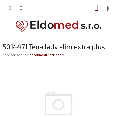
Přejít
NÁKUP
na
obsah
KOŠÍK
5014471 Tena lady slim extra plus
Průměrné
Neohodnoceno
Podrobnosti hodnocení
hodnocení
produktu
je
0,0
z
5
hvězdiček.