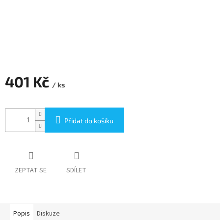
401 Kč
/ ks
Měrná
cena:
Přidat do košíku
ZEPTAT SE
SDÍLET
Popis
Diskuze