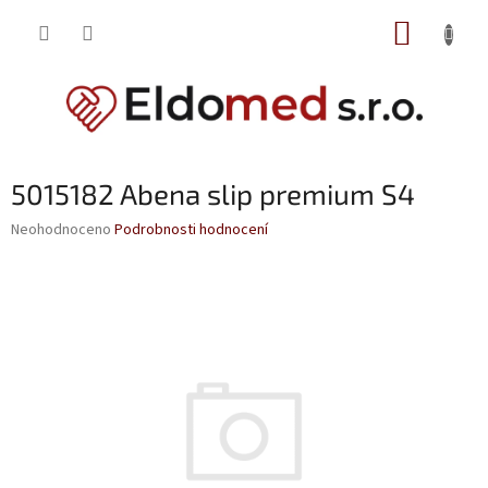
Přejít
NÁKUP
na
obsah
KOŠÍK
5015182 Abena slip premium S4
Průměrné
Neohodnoceno
Podrobnosti hodnocení
hodnocení
produktu
je
0,0
z
5
hvězdiček.