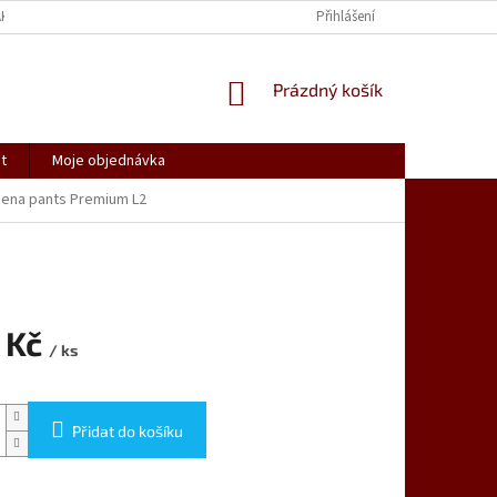
AK NAKUPOVAT
SPOLUPRACUJEME
REKLAMACE, VRÁCENÍ ZBOŽÍ
Přihlášení
NÁKUPNÍ
Prázdný košík
KOŠÍK
t
Moje objednávka
ena pants Premium L2
 Kč
/ ks
Přidat do košíku