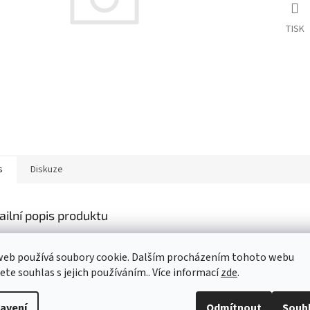
TISK
s
Diskuze
ailní popis produktu
s produktu není dostupný
web používá soubory cookie. Dalším procházením tohoto webu
jete souhlas s jejich používáním.. Více informací
zde
.
avení
Odmítnout
Souh