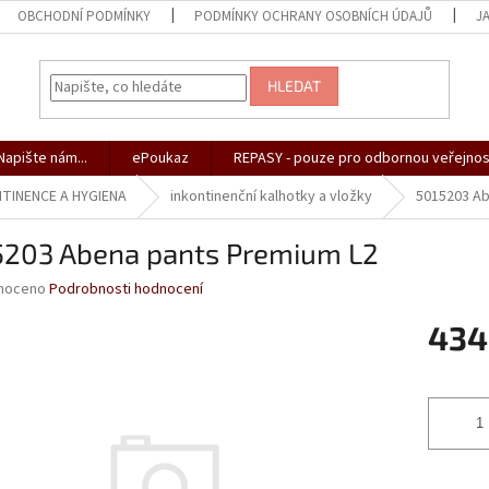
OBCHODNÍ PODMÍNKY
PODMÍNKY OCHRANY OSOBNÍCH ÚDAJŮ
J
HLEDAT
apište nám...
ePoukaz
REPASY - pouze pro odbornou veřejnos
TINENCE A HYGIENA
inkontinenční kalhotky a vložky
5015203 Ab
5203 Abena pants Premium L2
né
noceno
Podrobnosti hodnocení
ní
434
u
Měrná
cena:
ek.