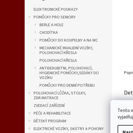
n
e
ELEKTRONICKÉ POUKAZY
l
POMŮCKY PRO SENIORY
BERLE A HOLE
CHODÍTKA
POMŮCKY DO KOUPELNY A NA WC
MECHANICKÉ INVALIDNÍ VOZÍKY,
POLOHOVACÍ KŘESLA
POLOHOVACÍ KŘESLA
ANTIDEKUBITNI, POLOHOVACÍ,
Popi
HYGIENICKÉ POMŮCKY,SEDÁKY DO
VOZÍKU
POMŮCKY PRO DENNÍ POTŘEBU
Det
POLOHOVACÍ LŮŽKA, STOLKY,
ZDR.MATRACE
Popi
ZVEDACÍ ZAŘÍZENÍ
Tento 
PÉČE A REHABILITACE
vyjadřu
DĚTSKÝ PROGRAM
ELEKTRICKÉ VOZÍKY, SKÚTRY A POHONY
Nast