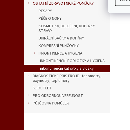
OSTATNÍ ZDRAVOTNICKÉ POMŮCKY
PESARY
PÉČE O NOHY
KOSMETIKA,OBLEČENÍ, DOPLŇKY
STRAVY
URINÁLNÍ SÁČKY A DOPŇKY
KOMPRESNÍ PUNČOCHY
INKONTINENCE A HYGIENA
INKONTINENČNÍ PODLOŽKY A HYGIENA
inkontinenční kalhotky a vložky
DIAGNOSTICKÉ PŘÍSTROJE - tonometry,
oxymetry, teploměry
% OUTLET
PRO ODBORNOU VEŘEJNOST
PŮJČOVNA POMŮCEK
Z
á
p