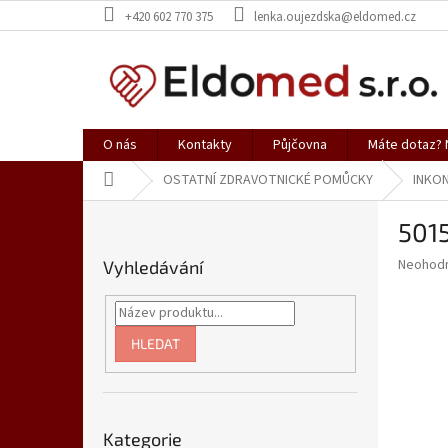
Přejít
+420 602 770 375
lenka.oujezdska@eldomed.cz
na
obsah
O nás
Kontakty
Půjčovna
Máte dotaz? N
Domů
OSTATNÍ ZDRAVOTNICKÉ POMŮCKY
INKON
P
501
o
s
Průměr
Neohod
Vyhledávání
t
hodnoce
r
produkt
a
je
0,0
n
HLEDAT
z
n
5
í
hvězdič
p
Přeskočit
a
Kategorie
kategorie