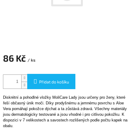
86 Kč
/ ks
Měrná
cena:
Přidat do košíku
Diskrétní a pohodlné vložky MoliCare Lady jsou určeny pro ženy, které
řeší občasný únik moči. Díky prodyšnému a jemnému povrchu s Aloe
Vera pomáhají pokožce dýchat a ta zůstává zdravá. Všechny materiály
jsou dermatologicky testované a jsou vhodné i pro citlivou pokožku. K
dispozici v 7 velikostech a savostech rozlišených podle počtu kapek na
obalu.