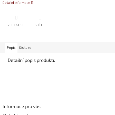
Detailní informace
ZEPTAT SE
SDÍLET
Popis
Diskuze
Detailní popis produktu
.
Z
á
p
a
Informace pro vás
t