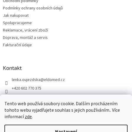
Obchodní podmínky
í
Podmínky ochrany osobních údajů
Jak nakupovat
Spolupracujeme
Reklamace, vrácení zboží
Doprava, montáž a servis
Fakturační údaje
Kontakt
lenka.oujezdska
@
eldomed.cz
+420 602 770 375
+ 420 739 585 777
Tento web používá soubory cookie. Dalším procházením
eldomed.cz
tohoto webu vyjadřujete souhlas s jejich používáním.. Více
informací
zde
.
Vytvořil Shoptet
Nastavení