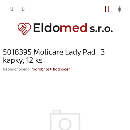
Přejít
NÁKUP
na
obsah
KOŠÍK
5018395 Molicare Lady Pad , 3
kapky, 12 ks
Průměrné
Neohodnoceno
Podrobnosti hodnocení
hodnocení
produktu
je
0,0
z
5
hvězdiček.