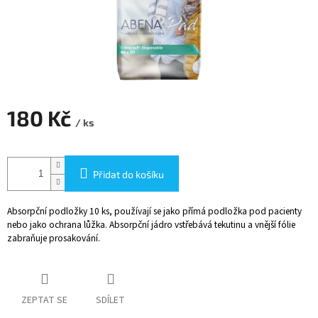
180 Kč
/ ks
Měrná
cena:
Přidat do košíku
Absorpční podložky 10 ks,
používají se jako přímá podložka pod pacienty
nebo jako ochrana lůžka. Absorpční jádro vstřebává tekutinu a vnější fólie
zabraňuje prosakování.
ZEPTAT SE
SDÍLET