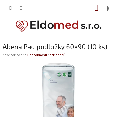
Přejít
NÁKUP
na
obsah
KOŠÍK
Abena Pad podložky 60x90 (10 ks)
Průměrné
Neohodnoceno
Podrobnosti hodnocení
hodnocení
produktu
je
0,0
z
5
hvězdiček.