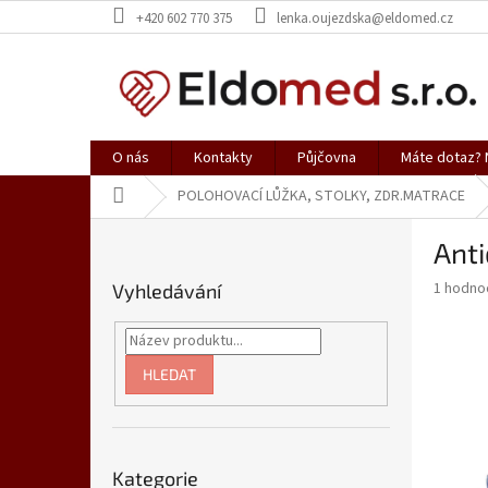
Přejít
+420 602 770 375
lenka.oujezdska@eldomed.cz
na
obsah
O nás
Kontakty
Půjčovna
Máte dotaz? N
Domů
POLOHOVACÍ LŮŽKA, STOLKY, ZDR.MATRACE
P
Ant
o
s
Průměr
1 hodno
Vyhledávání
t
hodnoce
r
produkt
a
je
5,0
n
HLEDAT
z
n
5
í
hvězdič
p
Přeskočit
a
Kategorie
kategorie