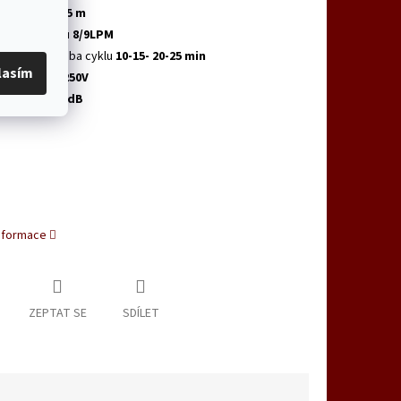
pájecí kabel
5 m
stup vzduchu
8/9LPM
stavitelná doba cyklu
10-15- 20-25 min
lasím
A pojistka 250V
učnost
20-25 dB
informace
ZEPTAT SE
SDÍLET