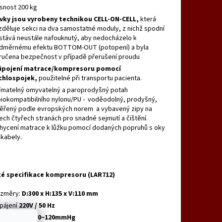
snost 200 kg
vky jsou vyrobeny technikou CELL-ON-CELL,
která
zděluje sekci na dva samostatné moduly, z nichž spodní
stává neustále nafouknutý, aby nedocházelo k
dměrnému efektu BOTTOM-OUT (potopení) a byla
ručena bezpečnost v případě přerušení proudu
ipojení matrace/kompresoru pomocí
chlospojek,
použitelné při transportu pacienta.
ímatelný omyvatelný a paroprodyšný potah
biokompatibilního nylonu/PU - voděodolný, prodyšný,
ěřený podle evropských norem a vybavený zipy na
ech čtyřech stranách pro snadné sejmutí a čištění.
hycení matrace k lůžku pomocí dodaných popruhů s oky
 kabely.
é specifikace kompresoru (LAR712)
změry:
D:300 x H:135 x V:110 mm
pájení
220V / 50 Hz
ak vzduchu:
50~120mmHg