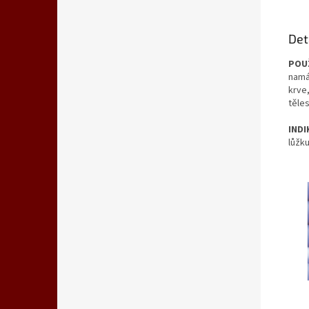
Det
POUŽ
namá
krve
těle
INDI
lůžk