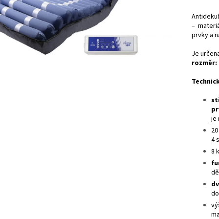
Antideku
– materi
prvky a 
Je určena
rozměr: 
Technick
st
pr
je
20
4 
8 
fu
dě
dv
do
vý
ma