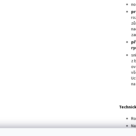
no
pr
ro
zů
na
za
př
ry
sn
z 
ov
vš
Uc
na
Technick
Ro
Na
Tl