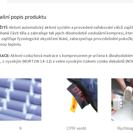
ailní popis produktu
ITÍ:
Aktivní automatický aktivní systém a provedení nafukování válců zajišť
hané části těla a zabraňuje tak jejich dlouhodobé vaskulární kompresi, kter
, zajišťuje fyziologické okysličení tkání, zabezpečuje provzdušnění pokožk
snou teplotu.
KACE:
Aktivní vzduchová matrace s kompresorem je určena k dlouhodobému p
u, s vysokým (NORTON 14–12) a velmi vysokým rizikem vzniku dekubitů (N