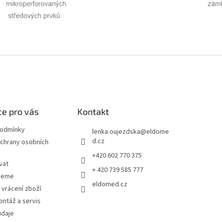
e pro vás
Kontakt
podmínky
lenka.oujezdska
@
eldome
d.cz
chrany osobních
+420 602 770 375
vat
+ 420 739 585 777
jeme
eldomed.cz
 vrácení zboží
ntáž a servis
údaje