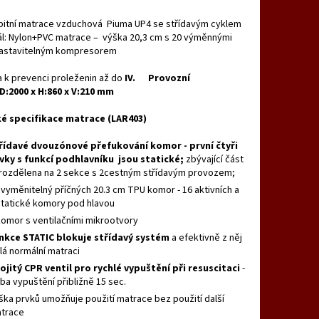
bitní matrace vzduchová Piuma UP4 se střídavým cyklem
ál: Nylon+PVC matrace – výška 20,3 cm s 20 výměnnými
nastavitelným kompresorem
 k prevenci proleženin až do
IV. Provozní
D:2000 x H:860 x V:210 mm
é specifikace matrace (LAR403)
řídavé dvouzónové přefukování komor - první čtyři
vky s funkcí podhlavníku jsou statické;
zbývající část
 rozdělena na 2 sekce s 2cestným střídavým provozem;
 vyměnitelný příčných 20.3 cm TPU komor - 16 aktivních a
statické komory pod hlavou
komor s ventilačními mikrootvory
nkce STATIC blokuje střídavý systém
a efektivně z něj
lá normální matraci
ojitý CPR ventil pro rychlé vypuštění při resuscitaci
-
ba vypuštění přibližně 15 sec.
ška prvků umožňuje použití matrace bez použití další
trace