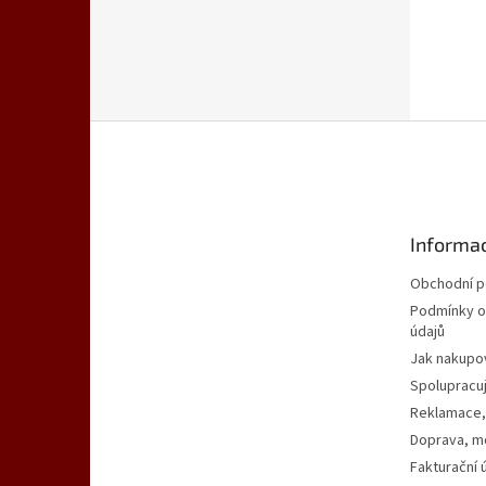
Z
á
p
a
t
Informac
í
Obchodní 
Podmínky o
údajů
Jak nakupo
Spolupracu
Reklamace,
Doprava, mo
Fakturační 