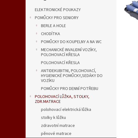
n
e
ELEKTRONICKÉ POUKAZY
l
POMŮCKY PRO SENIORY
BERLE A HOLE
CHODÍTKA
POMŮCKY DO KOUPELNY A NA WC
MECHANICKÉ INVALIDNÍ VOZÍKY,
POLOHOVACÍ KŘESLA
POLOHOVACÍ KŘESLA
ANTIDEKUBITNI, POLOHOVACÍ,
HYGIENICKÉ POMŮCKY,SEDÁKY DO
VOZÍKU
POMŮCKY PRO DENNÍ POTŘEBU
POLOHOVACÍ LŮŽKA, STOLKY,
ZDR.MATRACE
polohovací elektrická lůžka
stolky k lůžku
zdravotní matrace
pěnové matrace