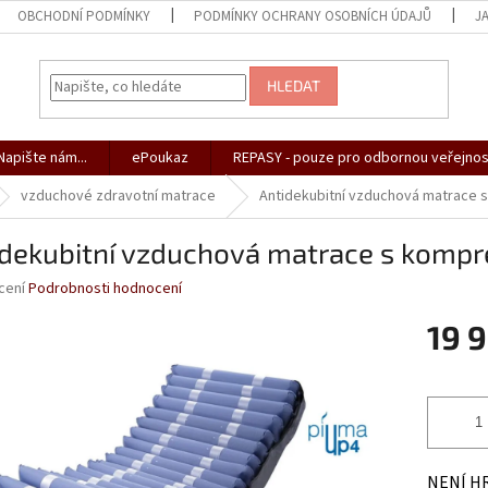
OBCHODNÍ PODMÍNKY
PODMÍNKY OCHRANY OSOBNÍCH ÚDAJŮ
J
HLEDAT
apište nám...
ePoukaz
REPASY - pouze pro odbornou veřejnos
vzduchové zdravotní matrace
Antidekubitní vzduchová matrace
idekubitní vzduchová matrace s komp
né
cení
Podrobnosti hodnocení
ní
19 
u
Měrná
cena:
ek.
NENÍ H