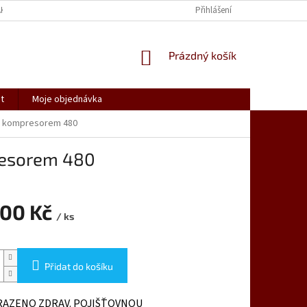
AK NAKUPOVAT
SPOLUPRACUJEME
REKLAMACE, VRÁCENÍ ZBOŽÍ
Přihlášení
NÁKUPNÍ
Prázdný košík
KOŠÍK
t
Moje objednávka
 s kompresorem 480
resorem 480
900 Kč
/ ks
Přidat do košíku
RAZENO ZDRAV. POJIŠŤOVNOU