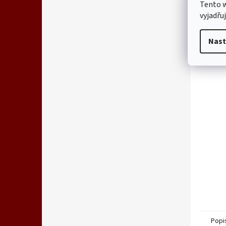
Tento 
vyjadřu
Nast
Popi