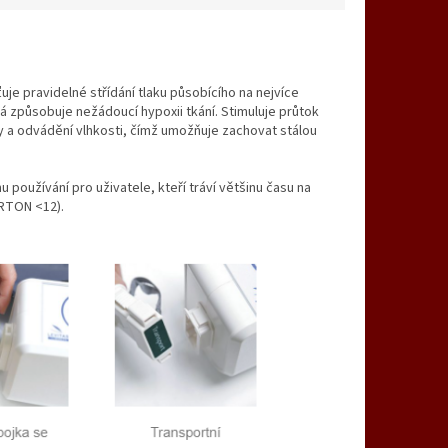
uje pravidelné střídání tlaku působícího na nejvíce
á způsobuje nežádoucí hypoxii tkání. Stimuluje průtok
y a odvádění vlhkosti, čímž umožňuje zachovat stálou
oužívání pro uživatele, kteří tráví většinu času na
ORTON <12).