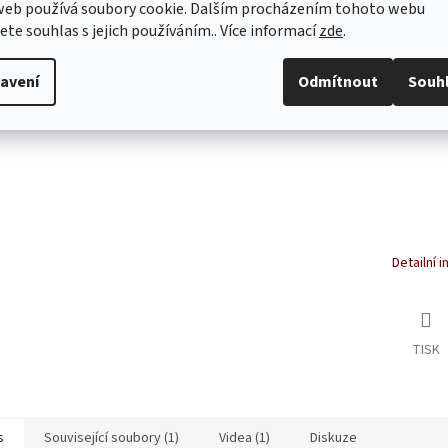
web používá soubory cookie. Dalším procházením tohoto webu
Na
jete souhlas s jejich používáním.. Více informací
zde
.
Vý
Na
avení
Odmítnout
Souh
T1
Hl
Detailní 
TISK
s
Související soubory (1)
Videa (1)
Diskuze