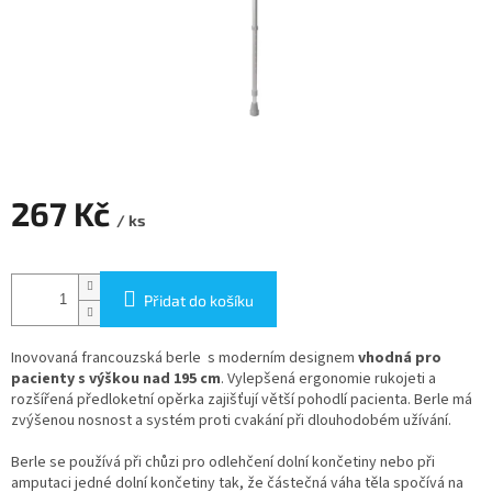
267 Kč
/ ks
Měrná
cena:
Přidat do košíku
Inovovaná francouzská berle s moderním designem
vhodná pro
pacienty s výškou nad 195 cm
. Vylepšená ergonomie rukojeti a
rozšířená předloketní opěrka zajišťují větší pohodlí pacienta. Berle má
zvýšenou nosnost a systém proti cvakání při dlouhodobém užívání.
Berle se používá při chůzi pro odlehčení dolní končetiny nebo při
amputaci jedné dolní končetiny tak, že částečná váha těla spočívá na