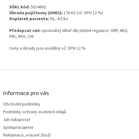
SÚKL kód:
5014602
Úhrada pojišťovny (UHR1):
176 Kč (vč. DPH 12 %)
Doplatek pacienta:
92,- Kč/ks
Předepsat smí:
oprávněný lékař dle platné regulace: ORP, NEU,
PRL, REH, CHI
Ceny a úhrady jsou uváděny vč. DPH 12 %
Z
á
p
a
Informace pro vás
t
Obchodní podmínky
í
Podmínky ochrany osobních údajů
Jak nakupovat
Spolupracujeme
Reklamace, vrácení zboží