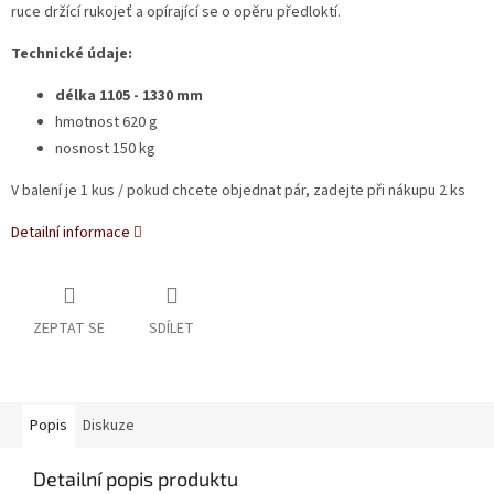
ruce držící rukojeť a opírající se o opěru předloktí.
Technické údaje:
délka 1105 - 1330 mm
hmotnost 620 g
nosnost 150 kg
V balení je 1 kus / pokud chcete objednat pár, zadejte při nákupu 2 ks
Detailní informace
ZEPTAT SE
SDÍLET
Popis
Diskuze
Detailní popis produktu