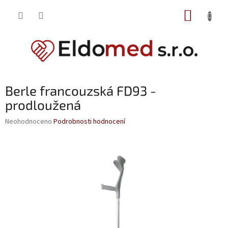
Přejít
NÁKUP
na
obsah
KOŠÍK
Berle francouzská FD93 -
prodloužená
Průměrné
Neohodnoceno
Podrobnosti hodnocení
hodnocení
produktu
je
0,0
z
5
hvězdiček.