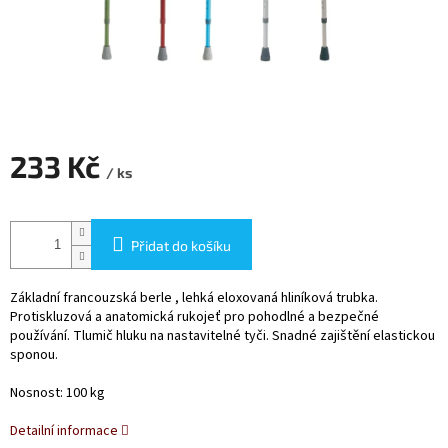
233 Kč
/ ks
Měrná
cena:
Přidat do košíku
Základní francouzská berle , lehká eloxovaná hliníková trubka.
Protiskluzová a anatomická rukojeť pro pohodlné a bezpečné
používání. Tlumič hluku na nastavitelné tyči. Snadné zajištění elastickou
sponou.
Nosnost: 100 kg
Detailní informace