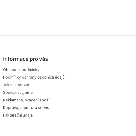
Z
á
p
a
Informace pro vás
t
Obchodní podmínky
í
Podmínky ochrany osobních údajů
Jak nakupovat
Spolupracujeme
Reklamace, vrácení zboží
Doprava, montáž a servis
Fakturační údaje