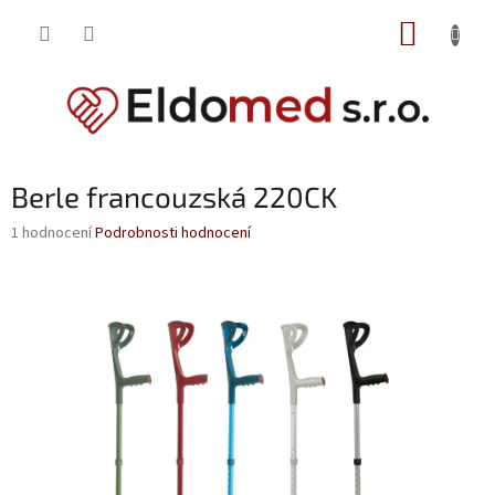
Přejít
NÁKUP
na
obsah
KOŠÍK
Berle francouzská 220CK
Průměrné
1 hodnocení
Podrobnosti hodnocení
hodnocení
produktu
je
5,0
z
5
hvězdiček.