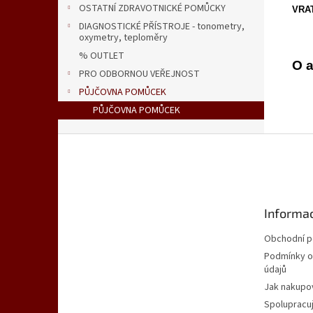
OSTATNÍ ZDRAVOTNICKÉ POMŮCKY
VRAT
DIAGNOSTICKÉ PŘÍSTROJE - tonometry,
oxymetry, teploměry
% OUTLET
O a
PRO ODBORNOU VEŘEJNOST
PŮJČOVNA POMŮCEK
PŮJČOVNA POMŮCEK
Z
á
p
a
t
Informac
í
Obchodní 
Podmínky o
údajů
Jak nakupo
Spolupracu