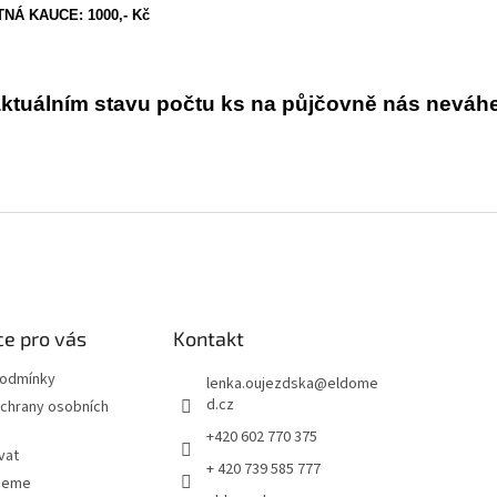
NÁ KAUCE: 1000,- Kč
ktuálním stavu počtu ks na půjčovně nás neváhej
e pro vás
Kontakt
podmínky
lenka.oujezdska
@
eldome
d.cz
chrany osobních
+420 602 770 375
vat
+ 420 739 585 777
jeme