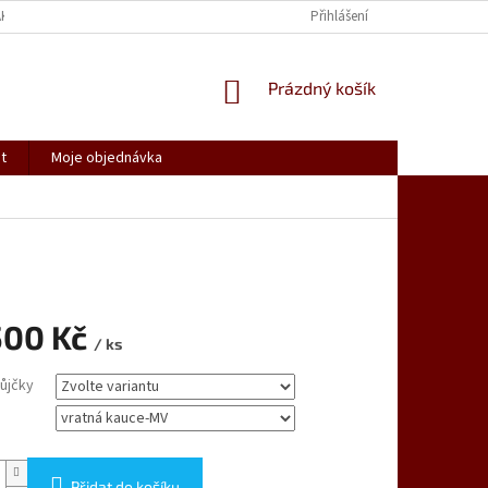
AK NAKUPOVAT
SPOLUPRACUJEME
REKLAMACE, VRÁCENÍ ZBOŽÍ
Přihlášení
NÁKUPNÍ
Prázdný košík
KOŠÍK
t
Moje objednávka
500 Kč
/ ks
ůjčky
Přidat do košíku