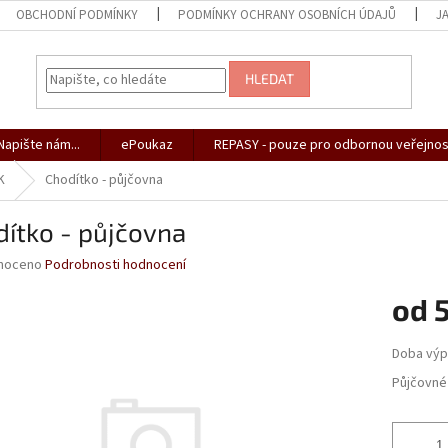
OBCHODNÍ PODMÍNKY
PODMÍNKY OCHRANY OSOBNÍCH ÚDAJŮ
J
HLEDAT
apište nám...
ePoukaz
REPASY - pouze pro odbornou veřejnos
K
Chodítko - půjčovna
ítko - půjčovna
né
noceno
Podrobnosti hodnocení
ní
od
u
Měrná
Doba výp
cena:
Půjčovné
ek.