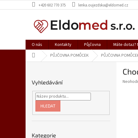
Přejít
+420 602 770 375
lenka.oujezdska@eldomed.cz
na
obsah
O nás
Kontakty
Půjčovna
Máte dotaz? N
Domů
PŮJČOVNA POMŮCEK
PŮJČOVNA POMŮCE
P
Chod
o
s
Průměr
Neohod
Vyhledávání
t
hodnoce
r
produkt
a
je
0,0
n
HLEDAT
z
n
5
í
hvězdič
p
Přeskočit
a
Kategorie
kategorie