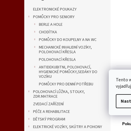
n
e
ELEKTRONICKÉ POUKAZY
l
POMŮCKY PRO SENIORY
BERLE A HOLE
CHODÍTKA
POMŮCKY DO KOUPELNY A NA WC
MECHANICKÉ INVALIDNÍ VOZÍKY,
POLOHOVACÍ KŘESLA
POLOHOVACÍ KŘESLA
ANTIDEKUBITNI, POLOHOVACÍ,
Popi
HYGIENICKÉ POMŮCKY,SEDÁKY DO
VOZÍKU
Tento 
POMŮCKY PRO DENNÍ POTŘEBU
vyjadřu
Det
POLOHOVACÍ LŮŽKA, STOLKY,
ZDR.MATRACE
Nast
Kód:
ZVEDACÍ ZAŘÍZENÍ
PÉČE A REHABILITACE
Cena
DĚTSKÝ PROGRAM
Poku
ELEKTRICKÉ VOZÍKY, SKÚTRY A POHONY