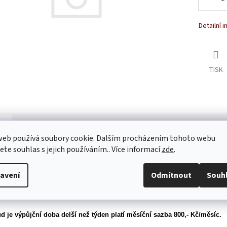
Detailní 
TISK
s
Diskuze
web používá soubory cookie. Dalším procházením tohoto webu
jete souhlas s jejich používáním.. Více informací
zde
.
ailní popis produktu
avení
Odmítnout
Souh
 PUCHO 01
 půjčovného 500,-Kč je udávána za 1 týden půjčení.
d je výpůjční doba delší než týden platí měsíční sazba 800,- Kč/měsíc.