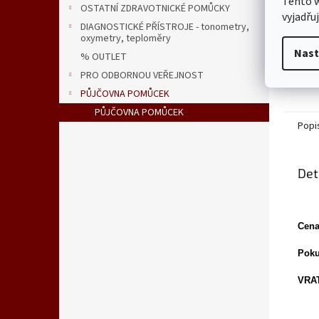
Tento 
OSTATNÍ ZDRAVOTNICKÉ POMŮCKY
vyjadřu
DIAGNOSTICKÉ PŘÍSTROJE - tonometry,
oxymetry, teploměry
Nast
% OUTLET
PRO ODBORNOU VEŘEJNOST
PŮJČOVNA POMŮCEK
PŮJČOVNA POMŮCEK
Popi
Det
Cena
Poku
VRAT