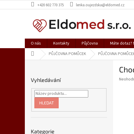
Přejít
+420 602 770 375
lenka.oujezdska@eldomed.cz
na
obsah
O nás
Kontakty
Půjčovna
Máte dotaz? N
Domů
PŮJČOVNA POMŮCEK
PŮJČOVNA POMŮCE
P
Cho
o
s
Průměr
Neohod
Vyhledávání
t
hodnoce
r
produkt
a
je
0,0
n
HLEDAT
z
n
5
í
hvězdič
p
Přeskočit
a
Kategorie
kategorie