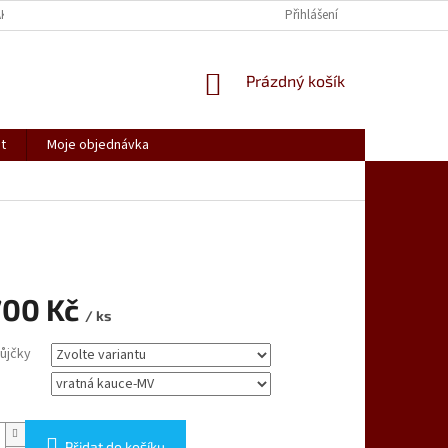
AK NAKUPOVAT
SPOLUPRACUJEME
REKLAMACE, VRÁCENÍ ZBOŽÍ
Přihlášení
NÁKUPNÍ
Prázdný košík
KOŠÍK
t
Moje objednávka
700 Kč
/ ks
ůjčky
Přidat do košíku