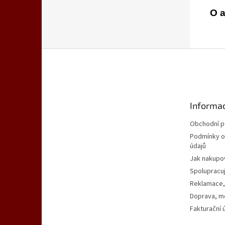
O a
Z
á
p
a
t
Informac
í
Obchodní 
Podmínky o
údajů
Jak nakupo
Spolupracu
Reklamace,
Doprava, mo
Fakturační 