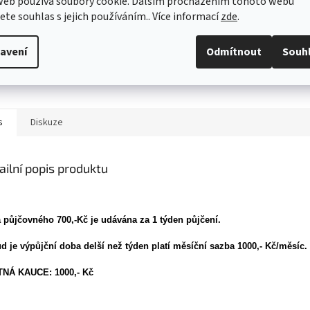
web používá soubory cookie. Dalším procházením tohoto webu
Detailní 
jete souhlas s jejich používáním.. Více informací
zde
.
avení
Odmítnout
Souh
TISK
s
Diskuze
ailní popis produktu
 půjčovného 700,-Kč je udávána za 1 týden půjčení.
d je výpůjční doba delší než týden platí měsíční sazba 1000,- Kč/měsíc.
NÁ KAUCE: 1000,- Kč