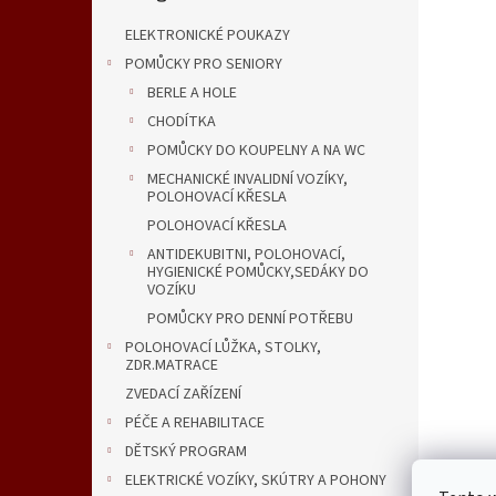
n
e
ELEKTRONICKÉ POUKAZY
l
POMŮCKY PRO SENIORY
BERLE A HOLE
CHODÍTKA
POMŮCKY DO KOUPELNY A NA WC
MECHANICKÉ INVALIDNÍ VOZÍKY,
POLOHOVACÍ KŘESLA
POLOHOVACÍ KŘESLA
ANTIDEKUBITNI, POLOHOVACÍ,
HYGIENICKÉ POMŮCKY,SEDÁKY DO
VOZÍKU
POMŮCKY PRO DENNÍ POTŘEBU
POLOHOVACÍ LŮŽKA, STOLKY,
ZDR.MATRACE
ZVEDACÍ ZAŘÍZENÍ
PÉČE A REHABILITACE
DĚTSKÝ PROGRAM
ELEKTRICKÉ VOZÍKY, SKÚTRY A POHONY