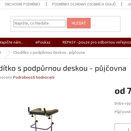
OBCHODNÍ PODMÍNKY
PODMÍNKY OCHRANY OSOBNÍCH ÚDAJŮ
J
HLEDAT
apište nám...
ePoukaz
REPASY - pouze pro odbornou veřejnos
K
Chodítko s podpůrnou deskou - půjčovna
dítko s podpůrnou deskou - půjčovna
né
noceno
Podrobnosti hodnocení
ní
od
u
Měrná
Doba výp
cena:
Půjčovné
ek.