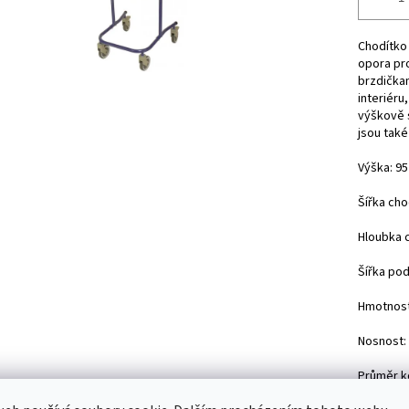
Chodítko
opora pro
brzdičkam
interiéru
výškově s
jsou také
Výška: 95
Šířka cho
Hloubka c
Šířka pod
Hmotnost
Nosnost:
Průměr k