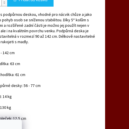
 s podpůrnou deskou, vhodné pro nácvik chůze a jako
 pohyb osob se sníženou stabilitou. Díky 5“ kolům s
i a rozšířené zadní části je možno jej použít nejen v
, ale i na kvalitním povrchu venku. Podpůrná deska je
tavitelná v rozmezí 90 až 142 cm. Délkově nastavitelné
 rukojeti s madly.
 - 142 cm
dítka: 63 cm
hodítka: 61 cm
půrné desky: 56 - 77 cm
: 14 kg
 130 kg
oleček: 12,5 cm