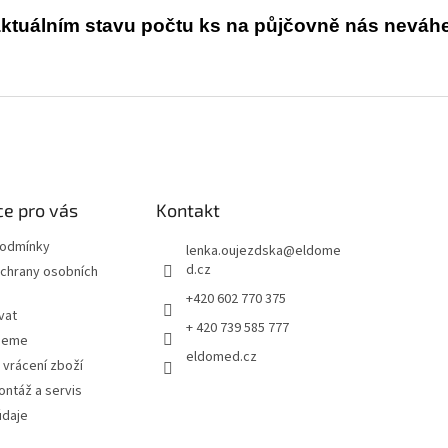
ktuálním stavu počtu ks na půjčovně nás neváhej
e pro vás
Kontakt
podmínky
lenka.oujezdska
@
eldome
d.cz
chrany osobních
+420 602 770 375
vat
+ 420 739 585 777
jeme
eldomed.cz
 vrácení zboží
ntáž a servis
údaje