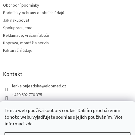
t
Obchodní podmínky
í
Podmínky ochrany osobních údajů
Jak nakupovat
Spolupracujeme
Reklamace, vrácení zboží
Doprava, montáž a servis
Fakturační údaje
Kontakt
lenka.oujezdska
@
eldomed.cz
+420 602 770 375
+ 420 739 585 777
Tento web používá soubory cookie. Dalším procházením
eldomed.cz
tohoto webu vyjadřujete souhlas s jejich používáním.. Více
informací
zde
.