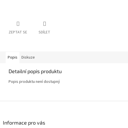
ZEPTAT SE
SDÍLET
Popis
Diskuze
Detailní popis produktu
Popis produktu není dostupný
Z
á
p
a
Informace pro vás