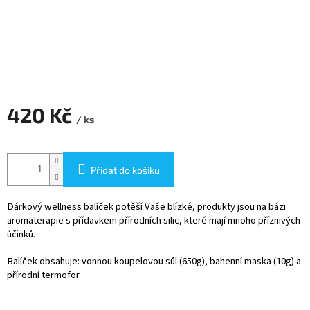
420 Kč
/ ks
Měrná
cena:
Přidat do košíku
Dárkový wellness balíček potěší Vaše blízké, produkty jsou na bázi
aromaterapie s přídavkem přírodních silic, které mají mnoho příznivých
účinků.
Balíček obsahuje: vonnou koupelovou sůl (650g), bahenní maska (10g) a
přírodní termofor