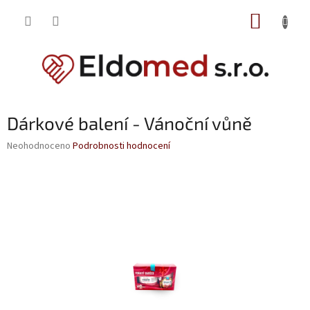
Přejít
NÁKUP
na
obsah
KOŠÍK
Dárkové balení - Vánoční vůně
Průměrné
Neohodnoceno
Podrobnosti hodnocení
hodnocení
produktu
je
0,0
z
5
hvězdiček.