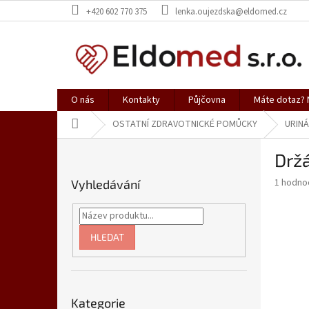
Přejít
+420 602 770 375
lenka.oujezdska@eldomed.cz
na
obsah
O nás
Kontakty
Půjčovna
Máte dotaz? N
Domů
OSTATNÍ ZDRAVOTNICKÉ POMŮCKY
URINÁ
P
Držá
o
s
Průměr
1 hodno
Vyhledávání
t
hodnoce
r
produkt
a
je
5,0
n
HLEDAT
z
n
5
í
hvězdič
p
Přeskočit
a
Kategorie
kategorie