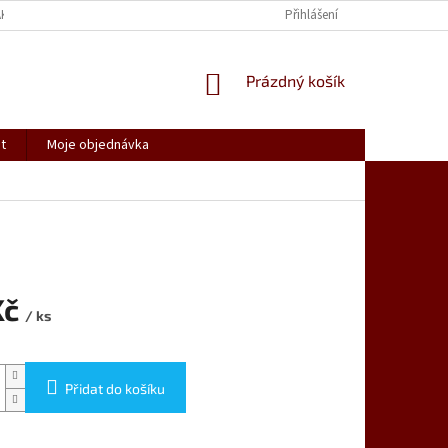
AK NAKUPOVAT
SPOLUPRACUJEME
REKLAMACE, VRÁCENÍ ZBOŽÍ
Přihlášení
NÁKUPNÍ
Prázdný košík
KOŠÍK
t
Moje objednávka
Kč
/ ks
Přidat do košíku