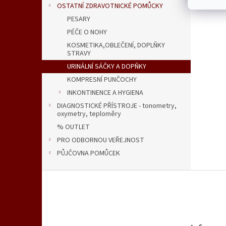
OSTATNÍ ZDRAVOTNICKÉ POMŮCKY
PESARY
PÉČE O NOHY
KOSMETIKA,OBLEČENÍ, DOPLŇKY
STRAVY
URINÁLNÍ SÁČKY A DOPŇKY
KOMPRESNÍ PUNČOCHY
INKONTINENCE A HYGIENA
DIAGNOSTICKÉ PŘÍSTROJE - tonometry,
oxymetry, teploměry
% OUTLET
PRO ODBORNOU VEŘEJNOST
PŮJČOVNA POMŮCEK
Z
á
p
a
t