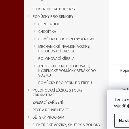
n
e
ELEKTRONICKÉ POUKAZY
l
POMŮCKY PRO SENIORY
BERLE A HOLE
CHODÍTKA
POMŮCKY DO KOUPELNY A NA WC
MECHANICKÉ INVALIDNÍ VOZÍKY,
POLOHOVACÍ KŘESLA
POLOHOVACÍ KŘESLA
ANTIDEKUBITNI, POLOHOVACÍ,
Popi
HYGIENICKÉ POMŮCKY,SEDÁKY DO
VOZÍKU
POMŮCKY PRO DENNÍ POTŘEBU
Det
POLOHOVACÍ LŮŽKA, STOLKY,
ZDR.MATRACE
Tento 
Popi
ZVEDACÍ ZAŘÍZENÍ
vyjadřu
PÉČE A REHABILITACE
DĚTSKÝ PROGRAM
Nast
ELEKTRICKÉ VOZÍKY, SKÚTRY A POHONY