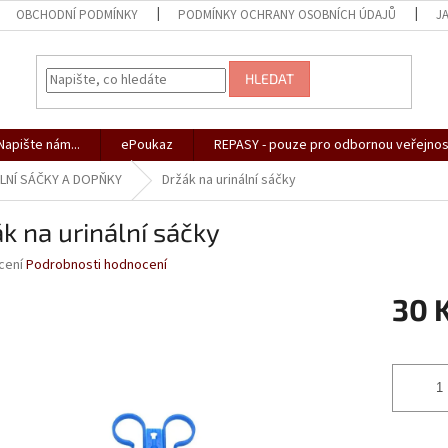
OBCHODNÍ PODMÍNKY
PODMÍNKY OCHRANY OSOBNÍCH ÚDAJŮ
J
HLEDAT
apište nám...
ePoukaz
REPASY - pouze pro odbornou veřejnos
LNÍ SÁČKY A DOPŇKY
Držák na urinální sáčky
k na urinální sáčky
né
cení
Podrobnosti hodnocení
ní
30 
u
Měrná
cena:
ek.