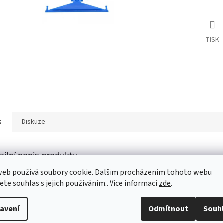
TISK
s
Diskuze
ailní popis produktu
web používá soubory cookie. Dalším procházením tohoto webu
s produktu není dostupný
jete souhlas s jejich používáním.. Více informací
zde
.
avení
Odmítnout
Souh