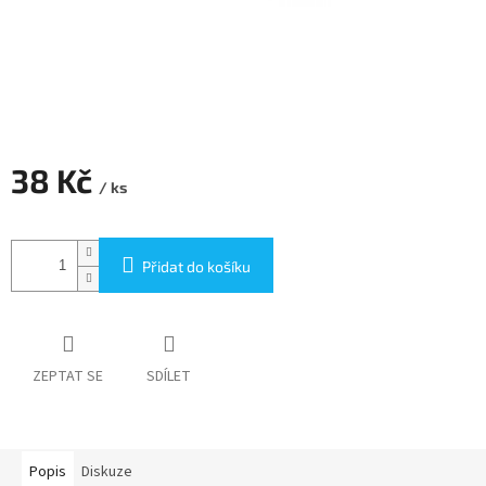
38 Kč
/ ks
Měrná
cena:
Přidat do košíku
ZEPTAT SE
SDÍLET
Popis
Diskuze