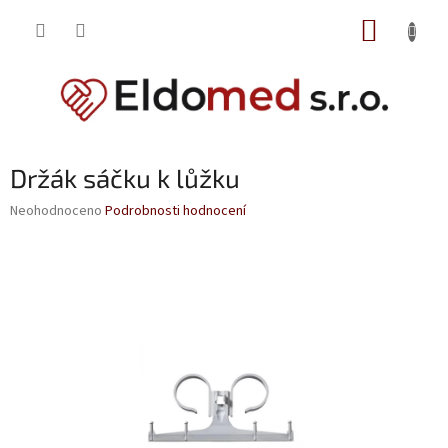
Přejít
NÁKUP
na
obsah
KOŠÍK
Držák sáčku k lůžku
Průměrné
Neohodnoceno
Podrobnosti hodnocení
hodnocení
produktu
je
0,0
z
5
hvězdiček.