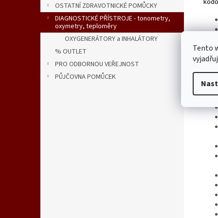
kódo
OSTATNÍ ZDRAVOTNICKÉ POMŮCKY
DIAGNOSTICKÉ PŘÍSTROJE - tonometry,
oxymetry, teploměry
OXYGENERÁTORY a INHALÁTORY
Tento 
% OUTLET
vyjadřu
PRO ODBORNOU VEŘEJNOST
PŮJČOVNA POMŮCEK
Nast