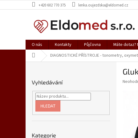
Přejít
+420 602 770 375
lenka.oujezdska@eldomed.cz
na
obsah
O nás
Kontakty
Půjčovna
Máte dotaz? N
Domů
DIAGNOSTICKÉ PŘÍSTROJE - tonometry, oxymet
P
Glu
o
s
Průměr
Neohod
Vyhledávání
t
hodnoce
r
produkt
a
je
0,0
n
HLEDAT
z
n
5
í
hvězdič
p
Přeskočit
a
Kategorie
kategorie