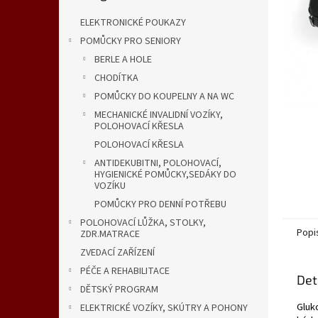
n
e
ELEKTRONICKÉ POUKAZY
l
POMŮCKY PRO SENIORY
BERLE A HOLE
CHODÍTKA
POMŮCKY DO KOUPELNY A NA WC
MECHANICKÉ INVALIDNÍ VOZÍKY,
POLOHOVACÍ KŘESLA
POLOHOVACÍ KŘESLA
ANTIDEKUBITNI, POLOHOVACÍ,
HYGIENICKÉ POMŮCKY,SEDÁKY DO
VOZÍKU
POMŮCKY PRO DENNÍ POTŘEBU
POLOHOVACÍ LŮŽKA, STOLKY,
Popi
ZDR.MATRACE
ZVEDACÍ ZAŘÍZENÍ
PÉČE A REHABILITACE
Det
DĚTSKÝ PROGRAM
Gluk
ELEKTRICKÉ VOZÍKY, SKÚTRY A POHONY