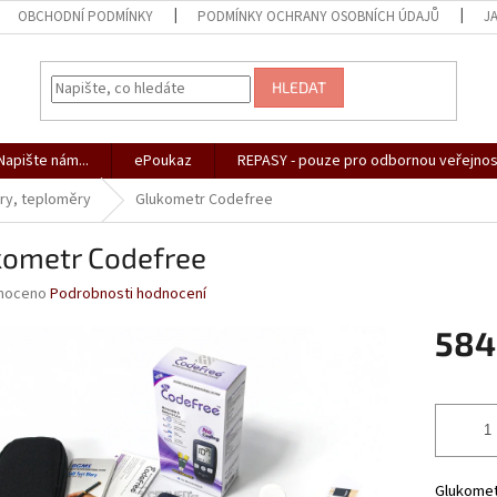
OBCHODNÍ PODMÍNKY
PODMÍNKY OCHRANY OSOBNÍCH ÚDAJŮ
J
HLEDAT
apište nám...
ePoukaz
REPASY - pouze pro odbornou veřejnos
ry, teploměry
Glukometr Codefree
kometr Codefree
né
noceno
Podrobnosti hodnocení
ní
584
u
Měrná
cena:
ek.
Glukomet