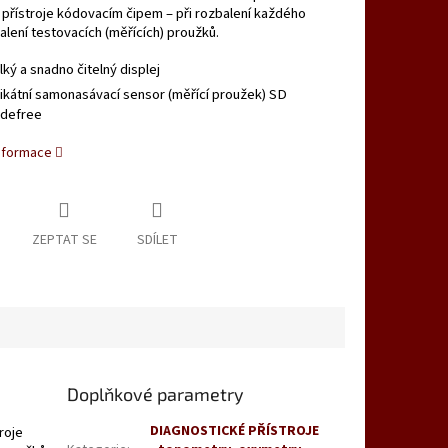
 přístroje kódovacím čipem – při rozbalení každého
lení testovacích (měřících) proužků.
lký a snadno čitelný displej
ikátní samonasávací sensor (měřící proužek) SD
defree
informace
ZEPTAT SE
SDÍLET
Doplňkové parametry
DIAGNOSTICKÉ PŘÍSTROJE
roje