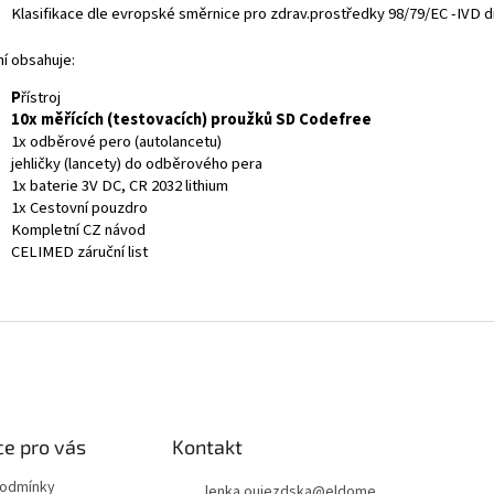
Klasifikace dle evropské směrnice pro zdrav.prostředky 98/79/EC -IVD d
ní obsahuje:
P
řístroj
10x měřících (testovacích) proužků SD Codefree
1x odběrové pero (autolancetu)
jehličky (lancety) do odběrového pera
1x baterie 3V DC, CR 2032 lithium
1x Cestovní pouzdro
Kompletní CZ návod
CELIMED záruční list
e pro vás
Kontakt
podmínky
lenka.oujezdska
@
eldome