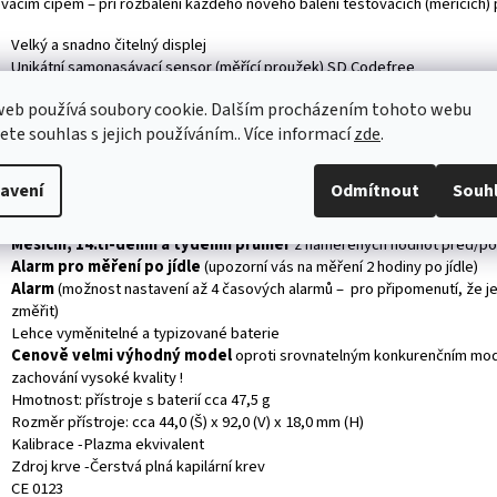
vacím čipem – při rozbalení každého nového balení testovacích (měřících) 
Velký a snadno čitelný displej
Unikátní samonasávací sensor (měřící proužek) SD Codefree
Stačí velmi malá kapka krve
-cca 0,9 ul
web používá soubory cookie. Dalším procházením tohoto webu
Měřící rozsah
: 0,55 – 33,3 mmol/L
jete souhlas s jejich používáním.. Více informací
zde
.
Rychlé měření
5 vteřinové měření !
USB připojení k PC
(volitelné příslušenství -DMS software)
Paměť pro 500
naměřených
hodnot
, vč. datumu a času
avení
Odmítnout
Souh
Označení symbolem „před jídlem“ a „po jídle“
(pro jasnější přehle
naměřených výsledků)
Měsíční, 14.ti-denní a týdenní průměr
z naměřených hodnot před/po 
Alarm pro měření po jídle
(upozorní vás na měření 2 hodiny po jídle)
Alarm
(možnost nastavení až 4 časových alarmů – pro připomenutí, že je
změřit)
Lehce vyměnitelné a typizované baterie
Cenově velmi výhodný model
oproti srovnatelným konkurenčním mod
zachování vysoké kvality !
Hmotnost: přístroje s baterií cca 47,5 g
Rozměr přístroje: cca 44,0 (Š) x 92,0 (V) x 18,0 mm (H)
Kalibrace -Plazma ekvivalent
Zdroj krve -Čerstvá plná kapilární krev
CE 0123