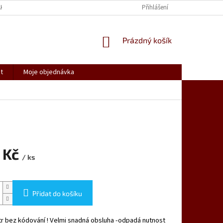
AK NAKUPOVAT
SPOLUPRACUJEME
REKLAMACE, VRÁCENÍ ZBOŽÍ
Přihlášení
NÁKUPNÍ
Prázdný košík
KOŠÍK
t
Moje objednávka
 Kč
/ ks
Přidat do košíku
r bez kódování ! Velmi snadná obsluha -odpadá nutnost