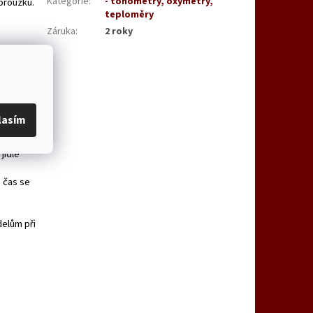
Kategorie
:
- tonometry, oxymetry,
proužků.
teploměry
Záruka
:
2 roky
lasím
d
jídle
 čas se
elům při