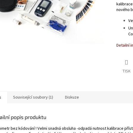
kalibrace
nového ba
Ve
Un
Co
Detailní 
TISK
s
Související soubory (1)
Diskuze
ailní popis produktu
ometr bez kódování ! Velmi snadná obsluha -odpadá nutnost kalibrace příst