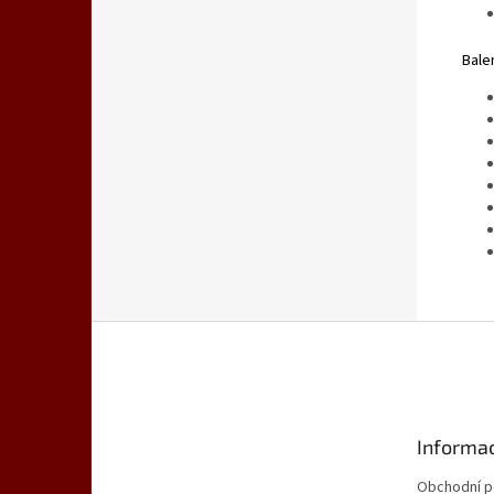
Bale
Z
á
p
a
t
Informac
í
Obchodní 