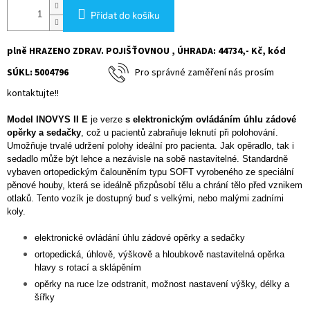
Přidat do košíku
plně HRAZENO ZDRAV. POJIŠŤOVNOU , ÚHRADA: 44734,- Kč, kód
SÚKL: 5004796
Pro správné zaměření nás prosím
kontaktujte!!
Model INOVYS II
E
je verze
s elektronickým ovládáním úhlu zádové
opěrky a sedačky
, což u pacientů zabraňuje leknutí při polohování.
Umožňuje trvalé udržení polohy ideální pro pacienta. Jak opěradlo, tak i
sedadlo může být lehce a nezávisle na sobě nastavitelné. Standardně
vybaven ortopedickým čalouněním typu SOFT vyrobeného ze speciální
pěnové houby, která se ideálně přizpůsobí tělu a chrání tělo před vznikem
otlaků. Tento vozík je dostupný buď s velkými, nebo malými zadními
koly.
elektronické ovládání úhlu zádové opěrky a sedačky
ortopedická, úhlově, výškově a hloubkově nastavitelná opěrka
hlavy s rotací a sklápěním
opěrky na ruce lze odstranit, možnost nastavení výšky, délky a
šířky