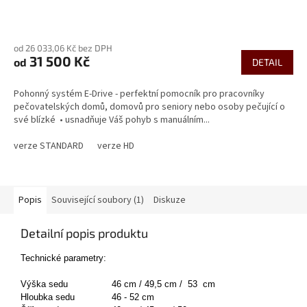
Průměrné
hodnocení
od 26 033,06 Kč bez DPH
produktu
31 500 Kč
od
je
DETAIL
4,5
z
Pohonný systém E-Drive - perfektní pomocník pro pracovníky
5
pečovatelských domů, domovů pro seniory nebo osoby pečující o
hvězdiček.
své blízké • usnadňuje Váš pohyb s manuálním...
verze STANDARD
verze HD
Popis
Související soubory (1)
Diskuze
Detailní popis produktu
Technické parametry:
Výška sedu
46 cm / 49,5 cm / 53 cm
Hloubka sedu
46 - 52 cm