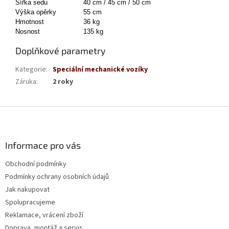
Šířka sedu
40 cm / 45 cm / 50 cm
Výška opěrky
55 cm
Hmotnost
36 kg
Nosnost
135 kg
Doplňkové parametry
Kategorie
:
Speciální mechanické vozíky
Záruka
:
2 roky
Z
á
p
a
Informace pro vás
t
Obchodní podmínky
í
Podmínky ochrany osobních údajů
Jak nakupovat
Spolupracujeme
Reklamace, vrácení zboží
Doprava, montáž a servis