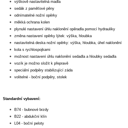
výškově nastavitelná madla
sedák z paměťové pěny
odnímatelné nožní opěrky
měkká ochrana kolen
plynulé nastavení úhlu naklonění opěradla pomocí hydrauliky
změna nastavení opěrky lýtek: výška, hloubka
nastavitelná deska nožní opěrky: výška, hloubka, úhel naklonění
kola s rychlospojkami
možnost nastavení úhlu naklonění sedadla a hloubky sedadla
vozík je možno složit k přepravě
speciální podpěry stabilizující záda
volitelné - boční podpěry, stolek
Standardní vybavení:
B74 - bubnové brzdy
B22 - abdukční klín
L04 - boční peloty