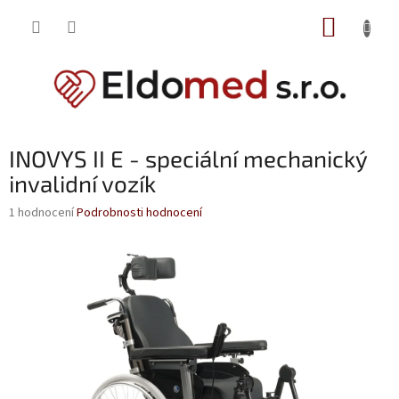
Přejít
NÁKUP
na
obsah
KOŠÍK
INOVYS II E - speciální mechanický
invalidní vozík
Průměrné
1 hodnocení
Podrobnosti hodnocení
hodnocení
produktu
je
5,0
z
5
hvězdiček.