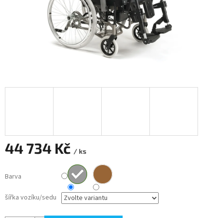
44 734 Kč
/ ks
Měrná
cena:
Barva
šířka vozíku/sedu