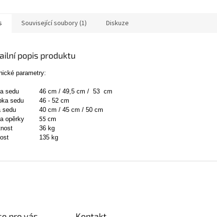
s
Související soubory (1)
Diskuze
ailní popis produktu
nické parametry:
a sedu
46 cm / 49,5 cm / 53 cm
bka sedu
46 - 52 cm
a sedu
40 cm / 45 cm / 50 cm
55 cm
a opěrky
nost
36 kg
ost
135 kg
e pro vás
Kontakt