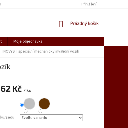
AK NAKUPOVAT
SPOLUPRACUJEME
REKLAMACE, VRÁCENÍ ZBOŽÍ
Přihlášení
NÁKUPNÍ
Prázdný košík
KOŠÍK
t
Moje objednávka
INOVYS II speciální mechanický invalidní vozík
ozík
362 Kč
/ ks
íku/sedu