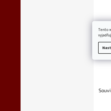
Tento 
vyjadřu
Nast
Souvi