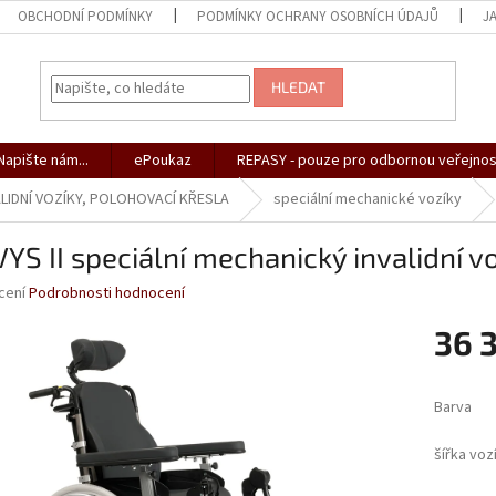
OBCHODNÍ PODMÍNKY
PODMÍNKY OCHRANY OSOBNÍCH ÚDAJŮ
J
HLEDAT
apište nám...
ePoukaz
REPASY - pouze pro odbornou veřejnos
LIDNÍ VOZÍKY, POLOHOVACÍ KŘESLA
speciální mechanické vozíky
YS II speciální mechanický invalidní v
né
cení
Podrobnosti hodnocení
ní
36 
u
Měrná
cena:
Barva
ek.
šířka voz