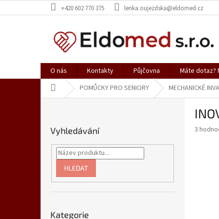
Přejít
+420 602 770 375
lenka.oujezdska@eldomed.cz
na
obsah
O nás
Kontakty
Půjčovna
Máte dotaz? N
Domů
POMŮCKY PRO SENIORY
MECHANICKÉ INVA
P
INOV
o
s
Průměr
3 hodno
Vyhledávání
t
hodnoce
r
produkt
a
je
5,0
n
HLEDAT
z
n
5
í
hvězdič
p
Přeskočit
a
Kategorie
kategorie