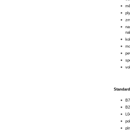
mě
pl
zm
na
na
ko
mo
pe
sp
vo
Standard
B7
B2
L0
po
pl