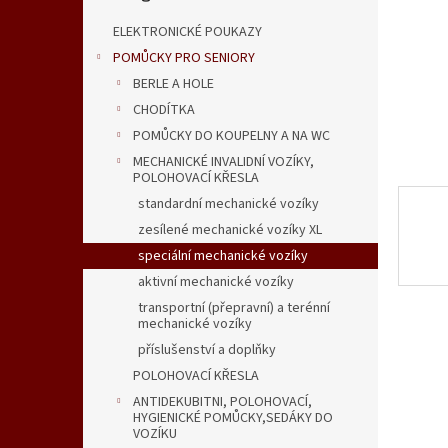
n
e
ELEKTRONICKÉ POUKAZY
l
POMŮCKY PRO SENIORY
BERLE A HOLE
CHODÍTKA
POMŮCKY DO KOUPELNY A NA WC
MECHANICKÉ INVALIDNÍ VOZÍKY,
POLOHOVACÍ KŘESLA
standardní mechanické vozíky
zesílené mechanické vozíky XL
speciální mechanické vozíky
aktivní mechanické vozíky
transportní (přepravní) a terénní
mechanické vozíky
příslušenství a doplňky
POLOHOVACÍ KŘESLA
ANTIDEKUBITNI, POLOHOVACÍ,
HYGIENICKÉ POMŮCKY,SEDÁKY DO
VOZÍKU