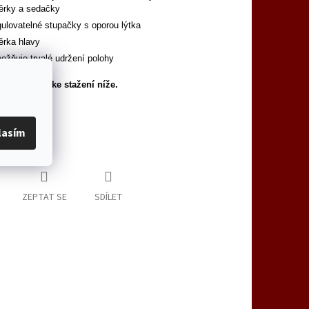
ěrky a sedačky
gulovatelné stupačky s oporou lýtka
ěrka hlavy
ožňuje trvalé udržení polohy
 informace ke stažení níže.
lasím
informace
ZEPTAT SE
SDÍLET