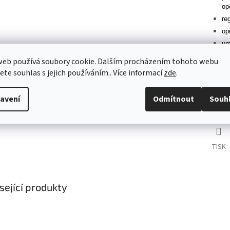
op
re
op
um
web používá soubory cookie. Dalším procházením tohoto webu
Podrobné
jete souhlas s jejich používáním.. Více informací
zde
.
avení
Odmítnout
Souh
Detailní 
TISK
sející produkty