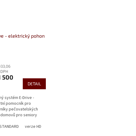
ve - elektrický pohon
rné
cení
033,06
ktu
z DPH
1 500
DETAIL
ček.
ý systém E-Drive -
tní pomocník pro
níky pečovatelských
 domovů pro seniory
soby pečující o své
 • usnadňuje Váš pohyb s
 STANDARD
verze HD
ním...