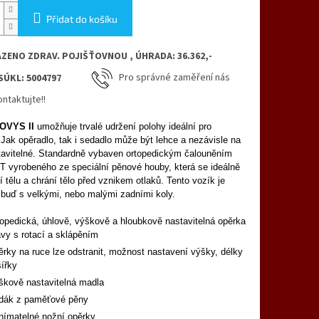
Přidat do košíku
AZENO ZDRAV. POJIŠŤOVNOU , ÚHRADA: 36.362,-
d SÚKL: 5004797
Pro správné zaměření nás
ntaktujte!!
OVYS II
umožňuje trvalé udržení polohy ideální pro
 Jak opěradlo, tak i sedadlo může být lehce a nezávisle na
avitelné. Standardně vybaven ortopedickým čalouněním
 vyrobeného ze speciální pěnové houby, která se ideálně
í tělu a chrání tělo před vznikem otlaků. Tento vozík je
buď s velkými, nebo malými zadními koly.
topedická, úhlově, výškově a hloubkově nastavitelná opěrka
avy s rotací a sklápěním
ěrky na ruce lze odstranit, možnost nastavení výšky, délky
šířky
škově nastavitelná madla
dák z paměťové pěny
nímatelné nožní opěrky