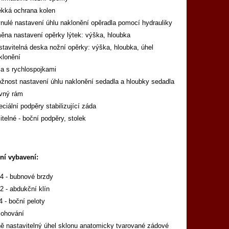
kká ochrana kolen
ynulé nastavení úhlu naklonění opěradla pomocí hydrauliky
ěna nastavení opěrky lýtek: výška, hloubka
stavitelná deska nožní opěrky: výška, hloubka, úhel
klonění
la s rychlospojkami
žnost nastavení úhlu naklonění sedadla a hloubky sedadla
vný rám
eciální podpěry stabilizující záda
litelné - boční podpěry, stolek
ní vybavení:
4 - bubnové brzdy
2 - abdukční klín
4 - boční peloty
lohování
ně nastavitelný úhel sklonu anatomicky tvarované zádové