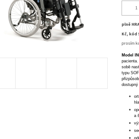
plně HR
Kč, kó
prosím ko
Model IN
pacienta.
sobě nast
typu SOFT
přizpůsob
dostupný 
or
hl
op
a 
vý
se
od