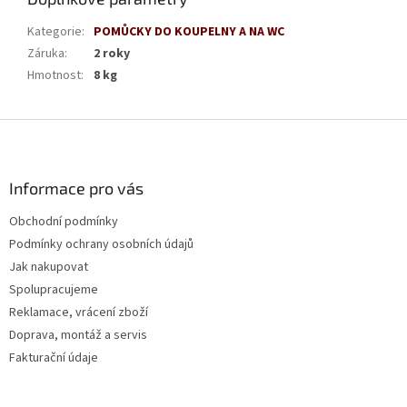
Kategorie
:
POMŮCKY DO KOUPELNY A NA WC
Záruka
:
2 roky
Hmotnost
:
8 kg
Z
á
p
a
Informace pro vás
t
Obchodní podmínky
í
Podmínky ochrany osobních údajů
Jak nakupovat
Spolupracujeme
Reklamace, vrácení zboží
Doprava, montáž a servis
Fakturační údaje