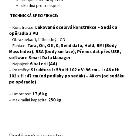
sklopná loketní opěrka
skladná pro transport
TECHNICKÁ SPECIFIKACE:
– Konstrukce:
Lakovaná ocelová konstrukce – Sedák a
opěradlo z PU
– Obrazovka: 1,4″ 5místný LCD
– Funkce:
Tara, On, Off, 0, Send data, Hold, BMI (Body
Mass Index), BSA (body surface), Přenos dat přes USB,
software Smart Data Manager
– Napájení:
6 baterií (AA)
– Rozměry:
Struktura L:
59 x H:102 x V: 96 cm – L: 46 x H:
102 x H :
47 cm
(od podlahy po sedák) –
48 cm
(od sedáku
po opěradlo)
– Hmotnost:
17,6 kg
– Maximální kapacita:
250 kg
Doplňkové parametry