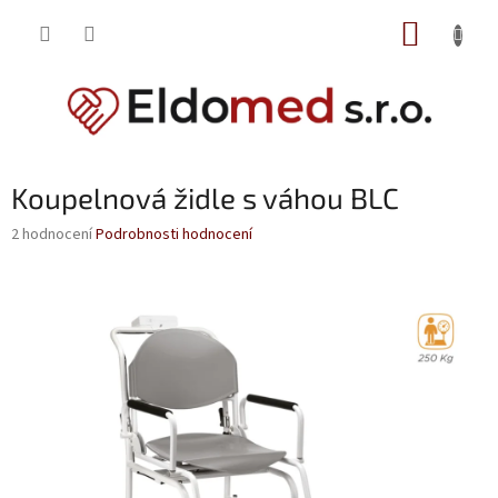
Přejít
NÁKUP
na
obsah
KOŠÍK
Koupelnová židle s váhou BLC
Průměrné
2 hodnocení
Podrobnosti hodnocení
hodnocení
produktu
je
5,0
z
5
hvězdiček.