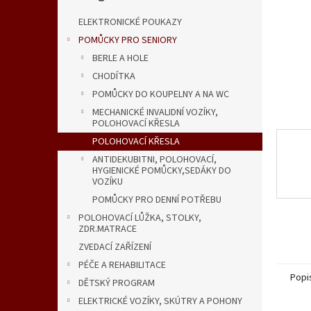
n
e
ELEKTRONICKÉ POUKAZY
l
POMŮCKY PRO SENIORY
BERLE A HOLE
CHODÍTKA
POMŮCKY DO KOUPELNY A NA WC
MECHANICKÉ INVALIDNÍ VOZÍKY,
POLOHOVACÍ KŘESLA
POLOHOVACÍ KŘESLA
ANTIDEKUBITNI, POLOHOVACÍ,
HYGIENICKÉ POMŮCKY,SEDÁKY DO
VOZÍKU
POMŮCKY PRO DENNÍ POTŘEBU
POLOHOVACÍ LŮŽKA, STOLKY,
ZDR.MATRACE
ZVEDACÍ ZAŘÍZENÍ
PÉČE A REHABILITACE
Popi
DĚTSKÝ PROGRAM
ELEKTRICKÉ VOZÍKY, SKÚTRY A POHONY