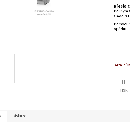
Křeslo 
Pouhým st
sledovat 
Pomocí 2
opěrku.
Detailní 
TISK
s
Diskuze