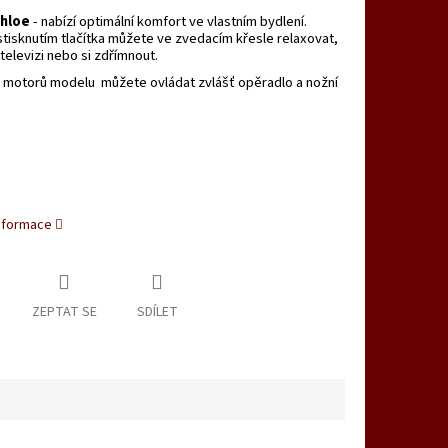
Chloe
- nabízí optimální komfort ve vlastním bydlení.
isknutím tlačítka můžete ve zvedacím křesle relaxovat,
televizi nebo si zdřímnout.
 motorů modelu můžete ovládat zvlášť opěradlo a nožní
informace
ZEPTAT SE
SDÍLET