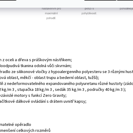
m z oceli a dřeva s práškovým nástřikem;
doodpudivá tkanina odolná vůči skvrnám;
ěradlo ze silikonové vločky z hypoalergenního polyesteru se 3 různými hus
ová oblast, měkčí - oblast trupu a bederní oblast, tužší);
plň z nedeformovatelného expandovaného polyuretanu různé hustoty (zád
2 kg/m
3
, stupačka 18 kg/m
3
, sedák 35 kg/m
3
, područky 40 kg/m
3
);
ezávislé motory s funkcí Zero Gravity;
lačítkové dálkové ovládání s drátem uvnitř kapsy;
matelné opěradlo
zmenšení celkových rozměrů