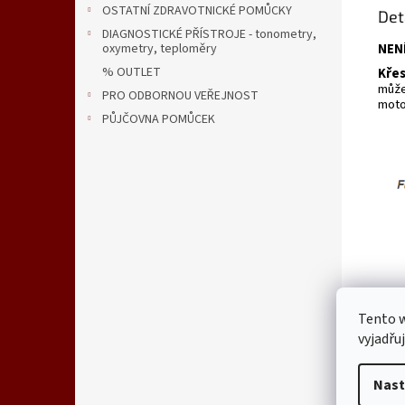
OSTATNÍ ZDRAVOTNICKÉ POMŮCKY
Det
DIAGNOSTICKÉ PŘÍSTROJE - tonometry,
NEN
oxymetry, teploměry
% OUTLET
Křes
může
PRO ODBORNOU VEŘEJNOST
moto
PŮJČOVNA POMŮCEK
Tento 
vyjadřu
Nast