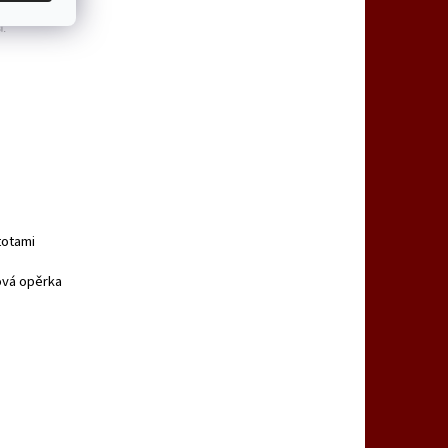
totami
ová opěrka