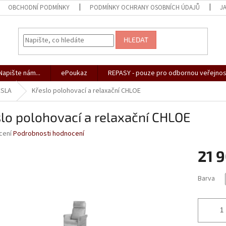
OBCHODNÍ PODMÍNKY
PODMÍNKY OCHRANY OSOBNÍCH ÚDAJŮ
J
HLEDAT
apište nám...
ePoukaz
REPASY - pouze pro odbornou veřejnos
ESLA
Křeslo polohovací a relaxační CHLOE
lo polohovací a relaxační CHLOE
né
cení
Podrobnosti hodnocení
ní
21 
u
Měrná
Barva
cena:
ek.