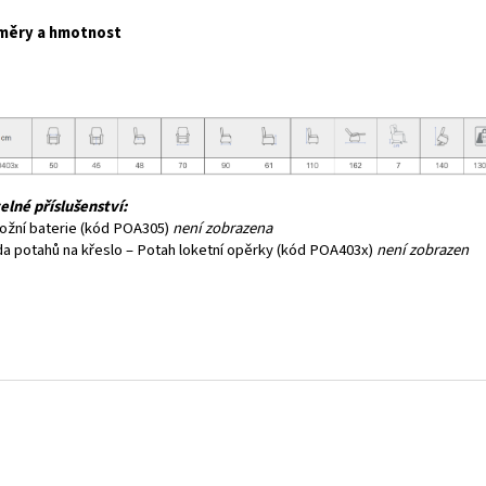
měry a hmotnost
telné příslušenství:
ložní baterie (kód POA305)
není zobrazena
da potahů na křeslo – Potah loketní opěrky (kód POA403x)
není zobrazen