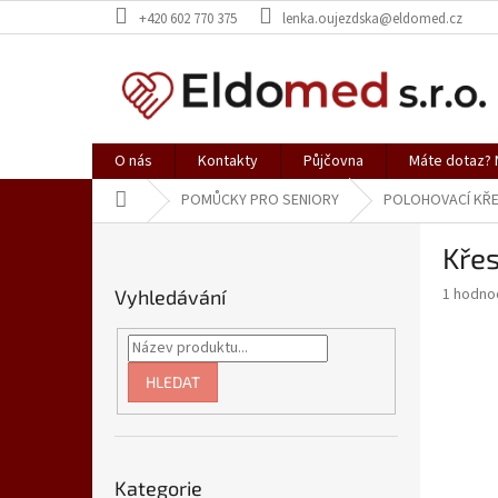
Přejít
+420 602 770 375
lenka.oujezdska@eldomed.cz
na
obsah
O nás
Kontakty
Půjčovna
Máte dotaz? N
Domů
POMŮCKY PRO SENIORY
POLOHOVACÍ KŘ
P
Křes
o
s
Průměr
1 hodno
Vyhledávání
t
hodnoce
r
produkt
a
je
5,0
n
HLEDAT
z
n
5
í
hvězdič
p
Přeskočit
a
Kategorie
kategorie