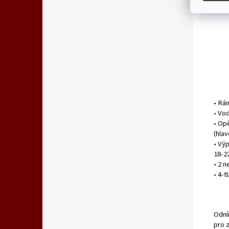
• Rá
• Vo
• Op
(hlav
• Vý
18-2
• 2 n
• 4-t
Odní
pro 