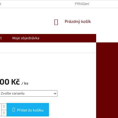
AK NAKUPOVAT
SPOLUPRACUJEME
REKLAMACE, VRÁCENÍ ZBOŽÍ
Přihlášení
NÁKUPNÍ
Prázdný košík
KOŠÍK
t
Moje objednávka
900 Kč
/ ks
Přidat do košíku