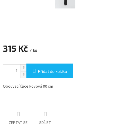
315 Kč
/ ks
Měrná
cena:
Přidat do košíku
Obouvací lžíce kovová 80 cm
ZEPTAT SE
SDÍLET