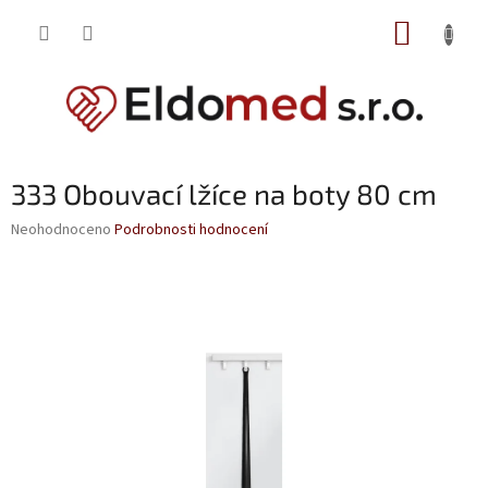
Přejít
NÁKUP
na
obsah
KOŠÍK
333 Obouvací lžíce na boty 80 cm
Průměrné
Neohodnoceno
Podrobnosti hodnocení
hodnocení
produktu
je
0,0
z
5
hvězdiček.