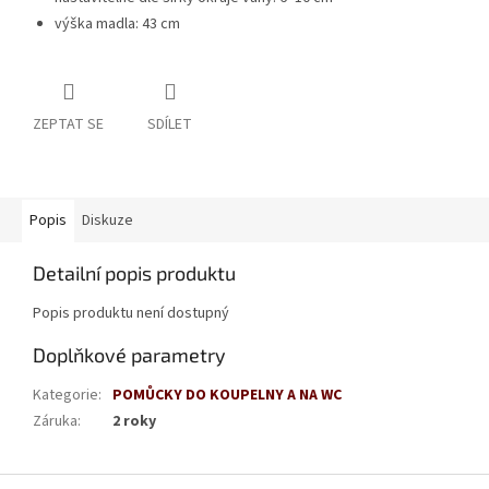
výška madla: 43 cm
ZEPTAT SE
SDÍLET
Popis
Diskuze
Detailní popis produktu
Popis produktu není dostupný
Doplňkové parametry
Kategorie
:
POMŮCKY DO KOUPELNY A NA WC
Záruka
:
2 roky
Z