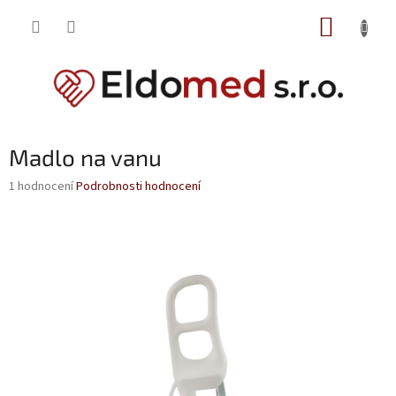
Přejít
NÁKUP
na
obsah
KOŠÍK
Madlo na vanu
Průměrné
1 hodnocení
Podrobnosti hodnocení
hodnocení
produktu
je
5,0
z
5
hvězdiček.