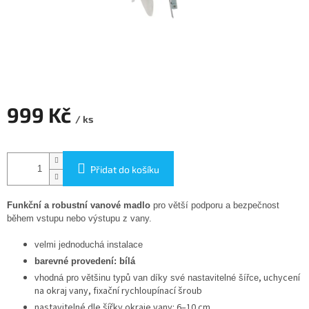
999 Kč
/ ks
Měrná
cena:
Přidat do košíku
Funkční a robustní vanové madlo
pro větší podporu a bezpečnost
během vstupu nebo výstupu z vany.
velmi jednoduchá instalace
barevné provedení: bílá
, uchycení
vhodná pro většinu typů van díky své nastavitelné šířce
na okraj vany, fixační rychloupínací šroub
nastavitelné dle šířky okraje vany: 6–10 cm