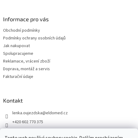
á
p
a
Informace pro vás
t
Obchodní podmínky
í
Podmínky ochrany osobních údajů
Jak nakupovat
Spolupracujeme
Reklamace, vrácení zboží
Doprava, montáž a servis
Fakturační údaje
Kontakt
lenka.oujezdska
@
eldomed.cz
+420 602 770 375
+ 420 739 585 777