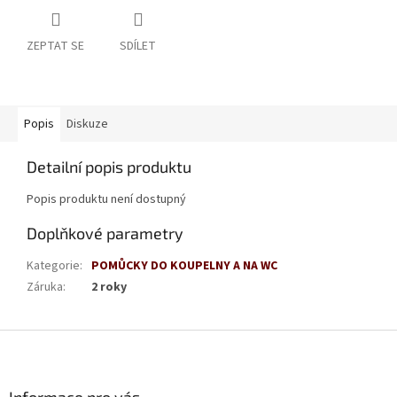
ZEPTAT SE
SDÍLET
Popis
Diskuze
Detailní popis produktu
Popis produktu není dostupný
Doplňkové parametry
Kategorie
:
POMŮCKY DO KOUPELNY A NA WC
Záruka
:
2 roky
Z
á
p