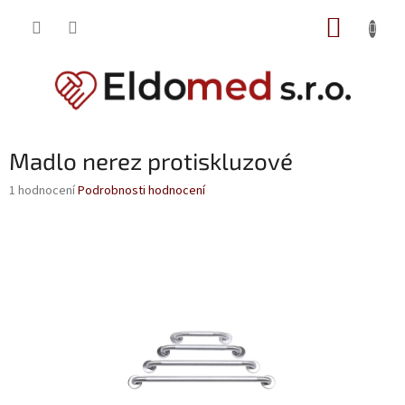
Přejít
NÁKUP
na
obsah
KOŠÍK
Madlo nerez protiskluzové
Průměrné
1 hodnocení
Podrobnosti hodnocení
hodnocení
produktu
je
5,0
z
5
hvězdiček.