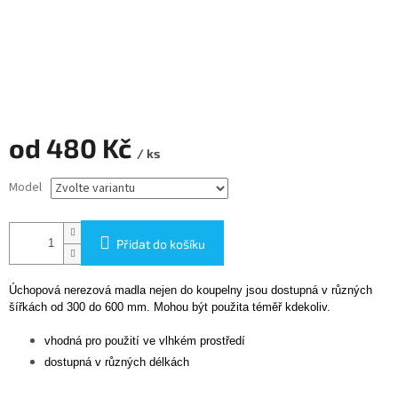
od
480 Kč
/ ks
Měrná
Model
cena:
Přidat do košíku
Úchopová nerezová madla nejen do koupelny jsou dostupná v různých
šířkách od 300 do 600 mm. Mohou být použita téměř kdekoliv.
vhodná pro použití ve vlhkém prostředí
dostupná v různých délkách