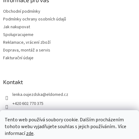
a
Informace pro vás
t
Obchodní podmínky
í
Podmínky ochrany osobních údajů
Jak nakupovat
Spolupracujeme
Reklamace, vrácení zboží
Doprava, montáž a servis
Fakturační údaje
Kontakt
lenka.oujezdska
@
eldomed.cz
+420 602 770 375
+ 420 739 585 777
Tento web používá soubory cookie. Dalším procházením
eldomed.cz
tohoto webu vyjadřujete souhlas s jejich používáním.. Více
informací
zde
.