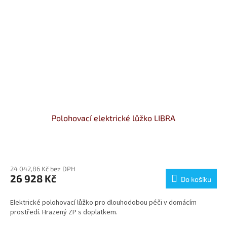
Polohovací elektrické lůžko LIBRA
Průměrné
hodnocení
24 042,86 Kč bez DPH
produktu
26 928 Kč
je
Do košíku
5,0
z
Elektrické polohovací lůžko pro dlouhodobou péči v domácím
5
prostředí. Hrazený ZP s doplatkem.
hvězdiček.