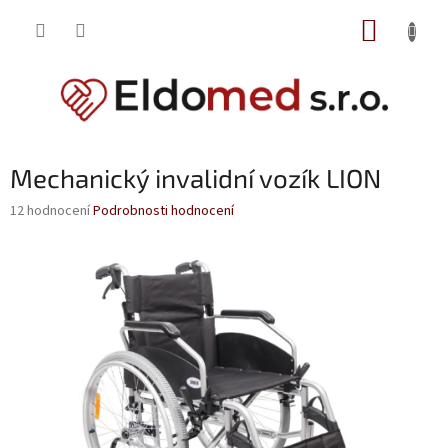
Přejít
NÁKUP
na
obsah
KOŠÍK
Mechanický invalidní vozík LION
Průměrné
12 hodnocení
Podrobnosti hodnocení
hodnocení
produktu
je
3,6
z
5
hvězdiček.