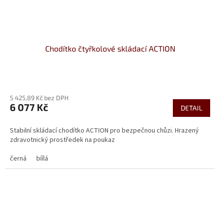
Chodítko čtyřkolové skládací ACTION
Průměrné
hodnocení
5 425,89 Kč bez DPH
produktu
6 077 Kč
je
DETAIL
3,8
z
Stabilní skládací chodítko ACTION pro bezpečnou chůzi. Hrazený
5
zdravotnický prostředek na poukaz
hvězdiček.
černá
bíílá