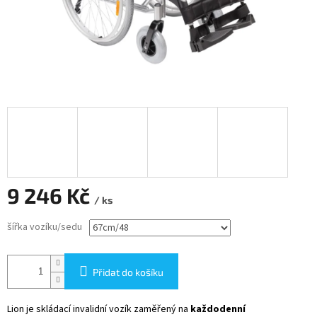
9 246 Kč
/ ks
Měrná
šířka vozíku/sedu
cena:
Přidat do košíku
Lion je skládací invalidní vozík zaměřený na
každodenní