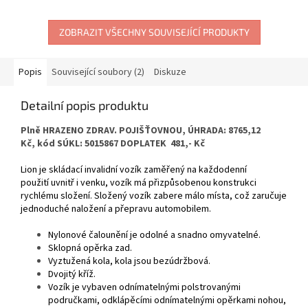
ZOBRAZIT VŠECHNY SOUVISEJÍCÍ PRODUKTY
Popis
Související soubory (2)
Diskuze
Detailní popis produktu
Plně HRAZENO ZDRAV. POJIŠŤOVNOU, ÚHRADA: 8765,12
K
č
,
kód SÚKL: 5015867 DOPLATEK 481,- Kč
Lion je skládací invalidní vozík zaměřený na každodenní
použití uvnitř i venku,
vozík má přizpůsobenou konstrukci
rychlému složení
. Složený vozík zabere málo místa, což zaručuje
jednoduché naložení a přepravu automobilem.
Nylonové čalounění je odolné a snadno omyvatelné.
Sklopná opěrka zad.
Vyztužená kola, kola jsou bezúdržbová.
Dvojitý kříž.
Vozík je vybaven odnímatelnými polstrovanými
područkami, odklápěcími odnímatelnými opěrkami nohou,