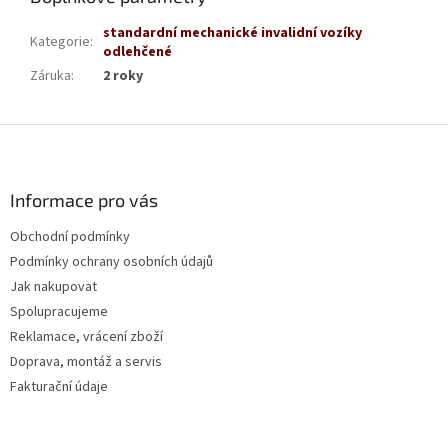
standardní mechanické invalidní vozíky
Kategorie
:
odlehčené
Záruka
:
2 roky
Z
á
p
a
Informace pro vás
t
Obchodní podmínky
í
Podmínky ochrany osobních údajů
Jak nakupovat
Spolupracujeme
Reklamace, vrácení zboží
Doprava, montáž a servis
Fakturační údaje