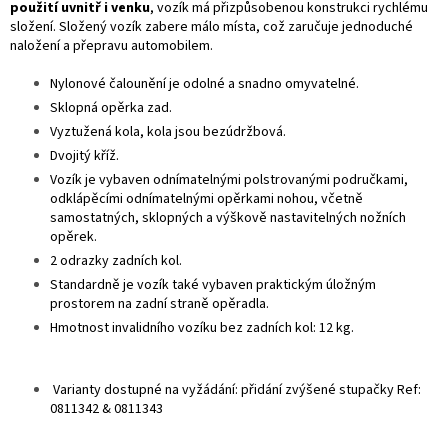
použití uvnitř i venku
,
vozík má přizpůsobenou konstrukci rychlému
složení
. Složený vozík zabere málo místa, což zaručuje jednoduché
naložení a přepravu automobilem.
Nylonové čalounění je odolné a snadno omyvatelné.
Sklopná opěrka zad.
Vyztužená kola, kola jsou bezúdržbová.
Dvojitý kříž.
Vozík je vybaven odnímatelnými polstrovanými područkami,
odklápěcími odnímatelnými opěrkami nohou, včetně
samostatných, sklopných a výškově nastavitelných nožních
opěrek.
2 odrazky zadních kol.
Standardně je vozík také vybaven praktickým úložným
prostorem na zadní straně opěradla.
Hmotnost invalidního vozíku bez zadních kol: 12 kg.
Varianty dostupné na vyžádání: přidání zvýšené stupačky Ref:
0811342 & 0811343