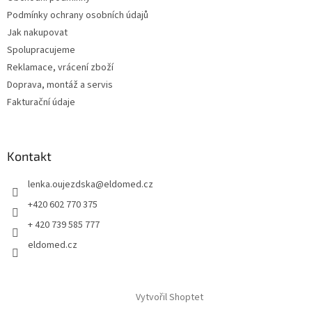
í
Podmínky ochrany osobních údajů
Jak nakupovat
Spolupracujeme
Reklamace, vrácení zboží
Doprava, montáž a servis
Fakturační údaje
Kontakt
lenka.oujezdska
@
eldomed.cz
+420 602 770 375
+ 420 739 585 777
eldomed.cz
Vytvořil Shoptet