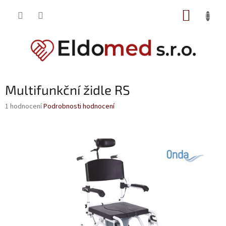
Přejít
NÁKUP
na
obsah
KOŠÍK
Multifunkční židle RS
Průměrné
1 hodnocení
Podrobnosti hodnocení
hodnocení
produktu
je
5,0
z
5
hvězdiček.