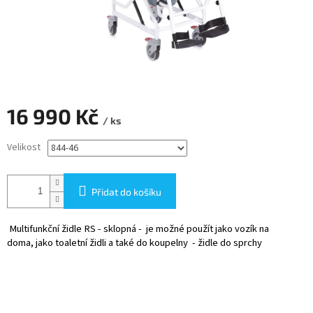
16 990 Kč
/ ks
Měrná
Velikost
cena:
Přidat do košíku
Multifunkční židle RS - sklopná - je možné použít jako vozík na
doma, jako toaletní židli a také do koupelny - židle do sprchy