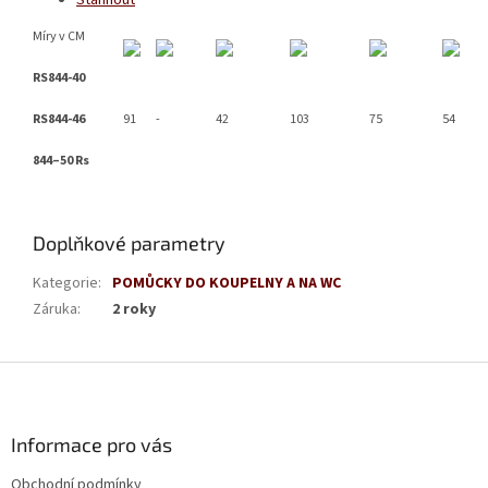
Stáhnout
Míry v CM
RS844-40
RS844-46
91
-
42
103
75
54
844–50 Rs
Doplňkové parametry
Kategorie
:
POMŮCKY DO KOUPELNY A NA WC
Záruka
:
2 roky
Z
á
p
a
Informace pro vás
t
Obchodní podmínky