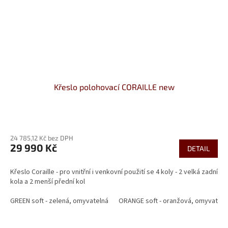
Křeslo polohovací CORAILLE new
Průměrné
hodnocení
24 785,12 Kč bez DPH
produktu
29 990 Kč
je
DETAIL
5,0
z
Křeslo Coraille - pro vnitřní i venkovní použití se 4 koly - 2 velká zadní
5
kola a 2 menší přední kol
hvězdiček.
GREEN soft - zelená, omyvatelná
ORANGE soft - oranžová, omyvateln