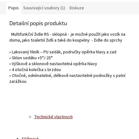
Popis
Související soubory (1)
Diskuze
Detailní popis produktu
Multifunkční židle RS - sklopná - je možné použít jako vozík na
doma, jako toaletní židli a také do koupelny - židle do sprchy
• Lakovaný hliník – PU sedák, područky opěrka hlavy a zad
• Sklon sedáku +5°/-25°
• Výškově a sklonově nastavitelná opěrka hlavy
• 4 otočná kolečka s brzdou
• Otočné, odnímatelné, délkově nastavitelné podnožky s patní
zarážkou
Technické vlastnosti