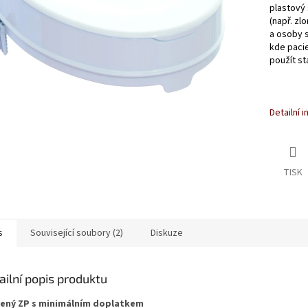
plastový 
(např. zl
a osoby 
kde paci
použít s
Detailní 
TISK
s
Související soubory (2)
Diskuze
ailní popis produktu
ený ZP s minimálním doplatkem