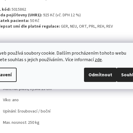
 kód:
5015862
da pojišťovny (UHR1):
925 Kč (vč. DPH 12 %)
atek pacienta:
50 Kč
epsat smí dle platné regulace:
GER, NEU, ORT, PRL, REH, REV
web používá soubory cookie. Dalším procházením tohoto webu
kační omezení - Nástavec na WC je hrazen pacientům s poruchou funkce poh
jete souhlas s jejich používáním.. Více informací
zde
.
e při usedání či vstávání ze standardní výšky WC, případně obtíže v udržení
en také u pacientů po operacích páteře nebo kyčelních kloubů.
avení
Odmítnout
Souh
hnické parametry
Materiál: plast, výška 15 cm
Víko: ano
Upínání: šroubovací / boční
Max. nosnost: 250 kg