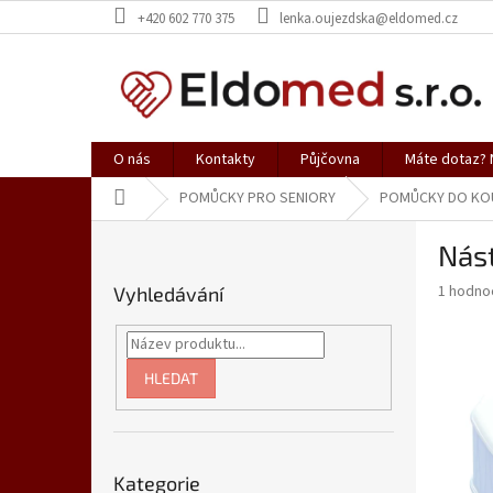
Přejít
+420 602 770 375
lenka.oujezdska@eldomed.cz
na
obsah
O nás
Kontakty
Půjčovna
Máte dotaz? N
Domů
POMŮCKY PRO SENIORY
POMŮCKY DO KOU
P
Nás
o
s
Průměr
1 hodno
Vyhledávání
t
hodnoce
r
produkt
a
je
5,0
n
HLEDAT
z
n
5
í
hvězdič
p
Přeskočit
a
Kategorie
kategorie