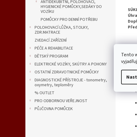
ANTIDEKUBITNI, POLOHOVACÍ,
HYGIENICKÉ POMŮCKY,SEDÁKY DO
SÚKL
VOZÍKU
Úhra
POMŮCKY PRO DENNÍ POTŘEBU
Dopl
Před
POLOHOVACÍ LŮŽKA, STOLKY,
ZDR.MATRACE
ZVEDACÍ ZAŘÍZENÍ
PÉČE A REHABILITACE
Tento 
DĚTSKÝ PROGRAM
Indi
vyjadřu
obtíž
ELEKTRICKÉ VOZÍKY, SKÚTRY A POHONY
hraz
OSTATNÍ ZDRAVOTNICKÉ POMŮCKY
Nast
Tec
DIAGNOSTICKÉ PŘÍSTROJE - tonometry,
oxymetry, teploměry
% OUTLET
PRO ODBORNOU VEŘEJNOST
PŮJČOVNA POMŮCEK