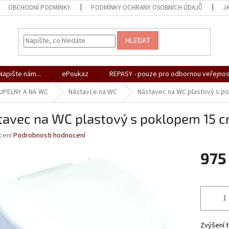
OBCHODNÍ PODMÍNKY
PODMÍNKY OCHRANY OSOBNÍCH ÚDAJŮ
J
HLEDAT
apište nám...
ePoukaz
REPASY - pouze pro odbornou veřejnos
PELNY A NA WC
Nástavce na WC
Nástavec na WC plastový s p
tavec na WC plastový s poklopem 15 
né
cení
Podrobnosti hodnocení
ní
975
u
Měrná
cena:
ek.
Zvýšení t