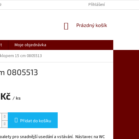
AK NAKUPOVAT
SPOLUPRACUJEME
REKLAMACE, VRÁCENÍ ZBOŽÍ
Přihlášení
NÁKUPNÍ
Prázdný košík
KOŠÍK
t
Moje objednávka
oklopem 15 cm 0805513
cm 0805513
 Kč
/ ks
Přidat do košíku
oalety pro snadnější usedání a vstávání. Nástavec na WC