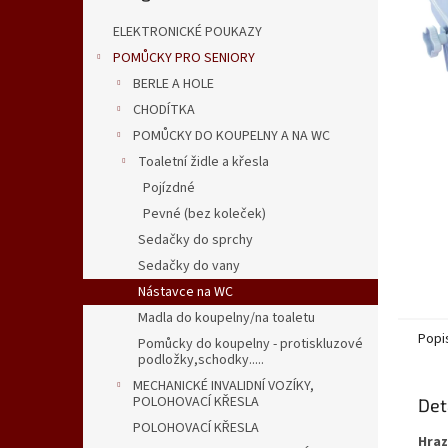
n
e
ELEKTRONICKÉ POUKAZY
l
POMŮCKY PRO SENIORY
BERLE A HOLE
CHODÍTKA
POMŮCKY DO KOUPELNY A NA WC
Toaletní židle a křesla
Pojízdné
Pevné (bez koleček)
Sedačky do sprchy
Sedačky do vany
Nástavce na WC
Madla do koupelny/na toaletu
Popi
Pomůcky do koupelny - protiskluzové
podložky,schodky.....
MECHANICKÉ INVALIDNÍ VOZÍKY,
POLOHOVACÍ KŘESLA
Det
POLOHOVACÍ KŘESLA
Hraz