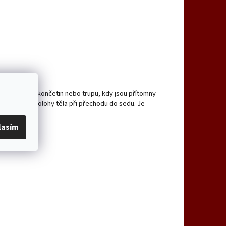
ybu dolních končetin nebo trupu, kdy jsou přítomny
 stability a polohy těla při přechodu do sedu. Je
lasím