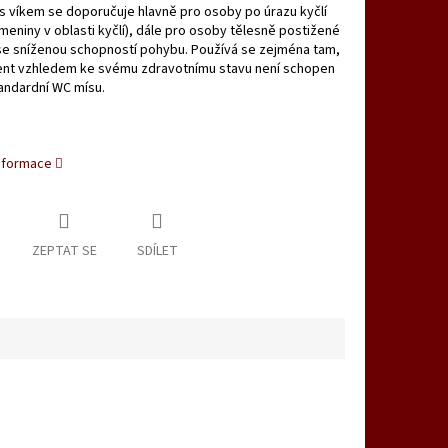
s víkem se doporučuje hlavně pro osoby po úrazu kyčlí
omeniny v oblasti kyčlí), dále pro osoby tělesně postižené
se sníženou schopností pohybu. Používá se zejména tam,
ent vzhledem ke svému zdravotnímu stavu není schopen
tandardní WC mísu.
informace
ZEPTAT SE
SDÍLET