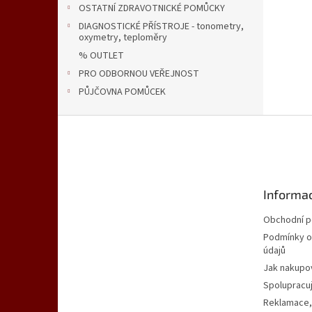
OSTATNÍ ZDRAVOTNICKÉ POMŮCKY
DIAGNOSTICKÉ PŘÍSTROJE - tonometry,
oxymetry, teploměry
% OUTLET
PRO ODBORNOU VEŘEJNOST
PŮJČOVNA POMŮCEK
Z
á
p
a
t
Informac
í
Obchodní 
Podmínky o
údajů
Jak nakupo
Spolupracu
Reklamace,