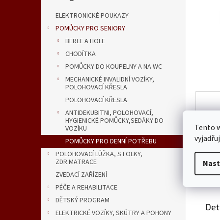
n
e
ELEKTRONICKÉ POUKAZY
l
POMŮCKY PRO SENIORY
BERLE A HOLE
CHODÍTKA
POMŮCKY DO KOUPELNY A NA WC
MECHANICKÉ INVALIDNÍ VOZÍKY,
POLOHOVACÍ KŘESLA
POLOHOVACÍ KŘESLA
ANTIDEKUBITNI, POLOHOVACÍ,
HYGIENICKÉ POMŮCKY,SEDÁKY DO
Tento 
VOZÍKU
vyjadřu
POMŮCKY PRO DENNÍ POTŘEBU
POLOHOVACÍ LŮŽKA, STOLKY,
ZDR.MATRACE
Nast
Popi
ZVEDACÍ ZAŘÍZENÍ
PÉČE A REHABILITACE
DĚTSKÝ PROGRAM
Det
ELEKTRICKÉ VOZÍKY, SKÚTRY A POHONY