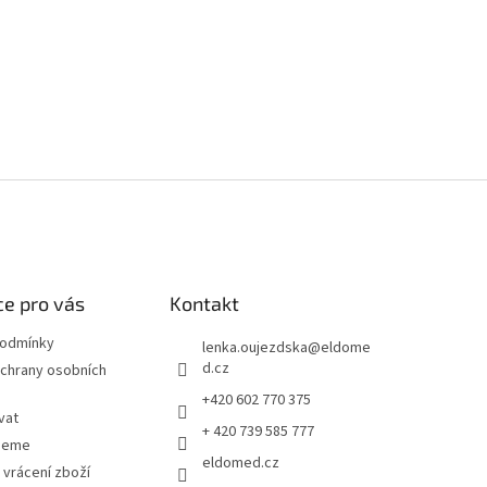
e pro vás
Kontakt
podmínky
lenka.oujezdska
@
eldome
d.cz
chrany osobních
+420 602 770 375
vat
+ 420 739 585 777
jeme
eldomed.cz
 vrácení zboží