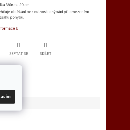
lka šňůrek: 80 cm
ehčuje oblékání bez nutnosti ohýbání při omezeném
zsahu pohybu.
informace
ZEPTAT SE
SDÍLET
lasím