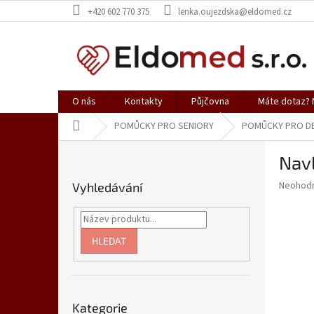
Přejít
+420 602 770 375
lenka.oujezdska@eldomed.cz
na
obsah
O nás
Kontakty
Půjčovna
Máte dotaz? N
Domů
POMŮCKY PRO SENIORY
POMŮCKY PRO D
P
Nav
o
s
Průměr
Neohod
Vyhledávání
t
hodnoce
r
produkt
a
je
0,0
n
HLEDAT
z
n
5
í
hvězdič
p
Přeskočit
a
Kategorie
kategorie