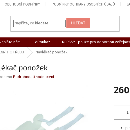
OBCHODNÍ PODMÍNKY
PODMÍNKY OCHRANY OSOBNÍCH ÚDAJŮ
J
HLEDAT
apište nám...
ePoukaz
REPASY - pouze pro odbornou veřejnos
ENNÍ POTŘEBU
Navlékač ponožek
lékač ponožek
né
noceno
Podrobnosti hodnocení
ní
260
u
Měrná
cena:
ek.
pl