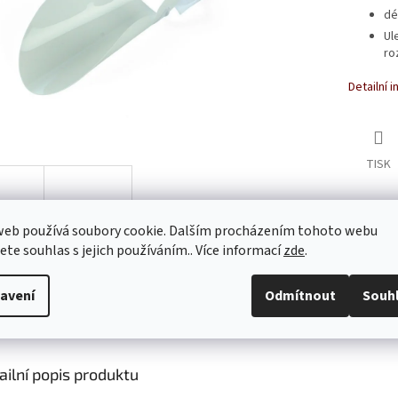
dé
Ul
ro
Detailní 
TISK
web používá soubory cookie. Dalším procházením tohoto webu
jete souhlas s jejich používáním.. Více informací
zde
.
avení
Odmítnout
Souh
s
Diskuze
ailní popis produktu