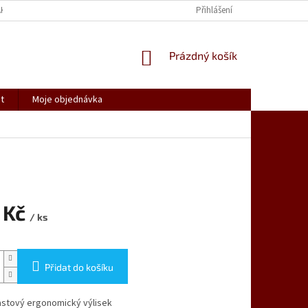
AK NAKUPOVAT
SPOLUPRACUJEME
REKLAMACE, VRÁCENÍ ZBOŽÍ
Přihlášení
NÁKUPNÍ
Prázdný košík
KOŠÍK
t
Moje objednávka
 Kč
/ ks
Přidat do košíku
astový ergonomický výlisek