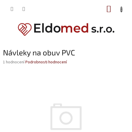
Přejít
NÁKUP
na
obsah
KOŠÍK
Návleky na obuv PVC
Průměrné
1 hodnocení
Podrobnosti hodnocení
hodnocení
produktu
je
5,0
z
5
hvězdiček.