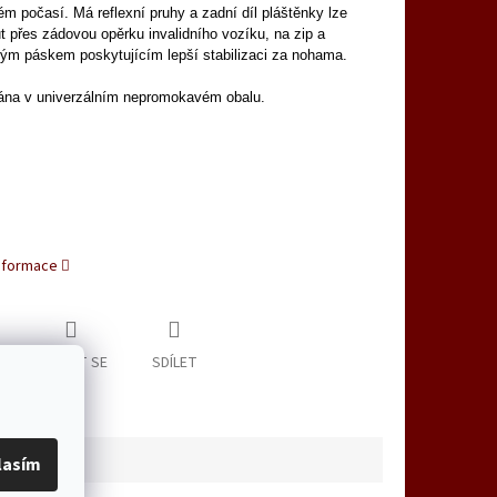
ém počasí. Má reflexní pruhy a zadní díl pláštěnky lze
t přes zádovou opěrku invalidního vozíku, na zip a
kým páskem poskytujícím lepší stabilizaci za nohama.
ána v univerzálním nepromokavém obalu.
informace
ZEPTAT SE
SDÍLET
lasím