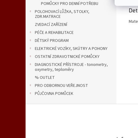
POMŮCKY PRO DENNÍ POTŘEBU
Det
POLOHOVACÍ LŮŽKA, STOLKY,
ZDR.MATRACE
Mate
ZVEDACÍ ZAŘÍZENÍ
PÉČE A REHABILITACE
DĚTSKÝ PROGRAM
ELEKTRICKÉ VOZÍKY, SKÚTRY A POHONY
OSTATNÍ ZDRAVOTNICKÉ POMŮCKY
DIAGNOSTICKÉ PŘÍSTROJE - tonometry,
oxymetry, teploměry
% OUTLET
PRO ODBORNOU VEŘEJNOST
PŮJČOVNA POMŮCEK
Z
á
p
a
t