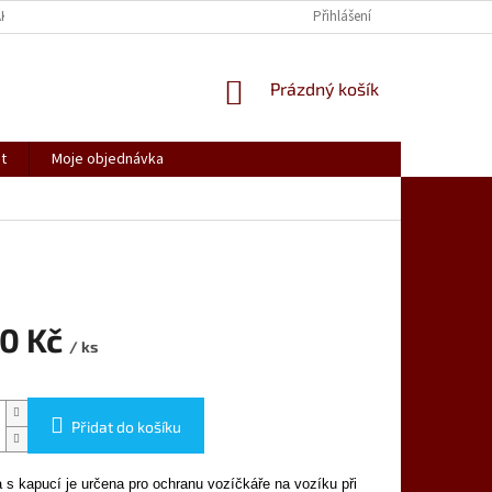
AK NAKUPOVAT
SPOLUPRACUJEME
REKLAMACE, VRÁCENÍ ZBOŽÍ
Přihlášení
NÁKUPNÍ
Prázdný košík
KOŠÍK
t
Moje objednávka
00 Kč
/ ks
Přidat do košíku
 s kapucí je určena pro ochranu vozíčkáře na vozíku při