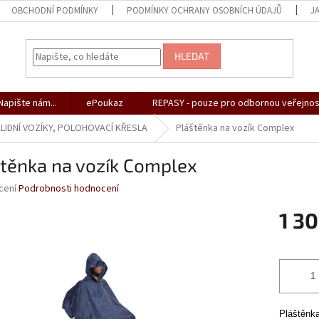
OBCHODNÍ PODMÍNKY
PODMÍNKY OCHRANY OSOBNÍCH ÚDAJŮ
J
HLEDAT
apište nám...
ePoukaz
REPASY - pouze pro odbornou veřejnos
LIDNÍ VOZÍKY, POLOHOVACÍ KŘESLA
Pláštěnka na vozík Complex
štěnka na vozík Complex
né
cení
Podrobnosti hodnocení
ní
1 3
u
Měrná
cena:
ek.
Pláštěnka