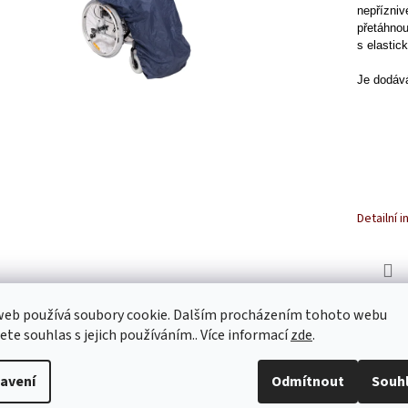
nepřízniv
přetáhnou
s elastic
Je dodáv
Detailní 
TISK
web používá soubory cookie. Dalším procházením tohoto webu
jete souhlas s jejich používáním.. Více informací
zde
.
s
Diskuze
avení
Odmítnout
Souh