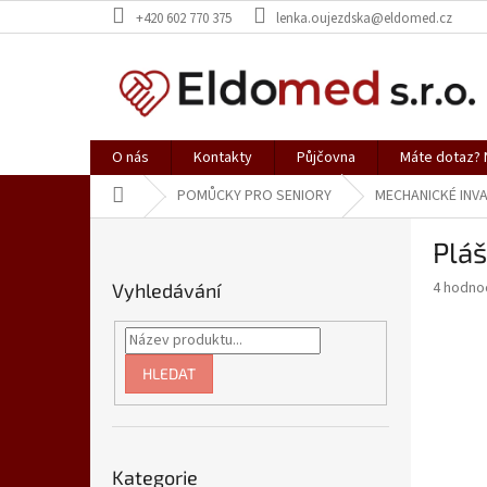
Přejít
+420 602 770 375
lenka.oujezdska@eldomed.cz
na
obsah
O nás
Kontakty
Půjčovna
Máte dotaz? N
Domů
POMŮCKY PRO SENIORY
MECHANICKÉ INVA
P
Plá
o
s
Průměr
4 hodno
Vyhledávání
t
hodnoce
r
produkt
a
je
4,0
n
HLEDAT
z
n
5
í
hvězdič
p
Přeskočit
a
Kategorie
kategorie