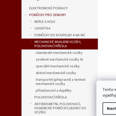
n
e
ELEKTRONICKÉ POUKAZY
l
POMŮCKY PRO SENIORY
BERLE A HOLE
CHODÍTKA
POMŮCKY DO KOUPELNY A NA WC
MECHANICKÉ INVALIDNÍ VOZÍKY,
POLOHOVACÍ KŘESLA
standardní mechanické vozíky
zesílené mechanické vozíky XL
speciální mechanické vozíky
aktivní mechanické vozíky
transportní (přepravní) a terénní
mechanické vozíky
Tento 
příslušenství a doplňky
vyjadřu
POLOHOVACÍ KŘESLA
ANTIDEKUBITNI, POLOHOVACÍ,
Popi
Nast
HYGIENICKÉ POMŮCKY,SEDÁKY DO
VOZÍKU