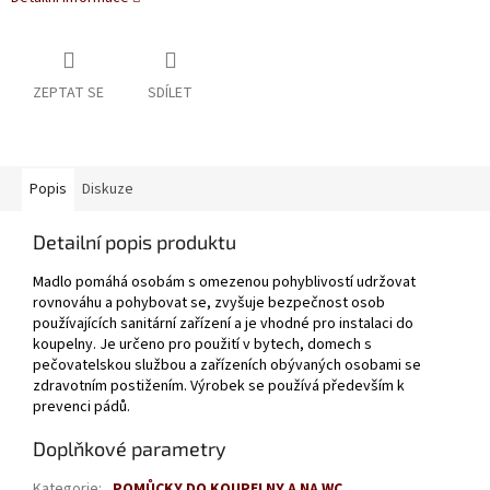
ZEPTAT SE
SDÍLET
Popis
Diskuze
Detailní popis produktu
Madlo pomáhá osobám s omezenou pohyblivostí udržovat
rovnováhu a pohybovat se, zvyšuje bezpečnost osob
používajících sanitární zařízení a je vhodné pro instalaci do
koupelny. Je určeno pro použití v bytech, domech s
pečovatelskou službou a zařízeních obývaných osobami se
zdravotním postižením. Výrobek se používá především k
prevenci pádů.
Doplňkové parametry
Kategorie
:
POMŮCKY DO KOUPELNY A NA WC