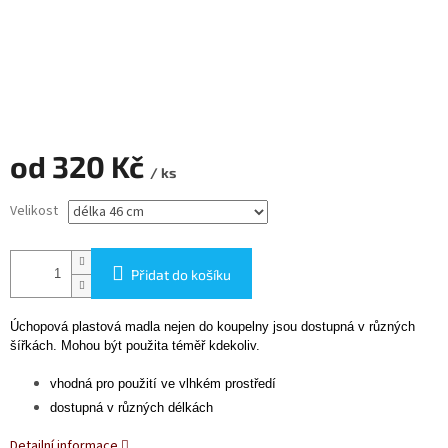
od
320 Kč
/ ks
Měrná
Velikost
cena:
Přidat do košíku
Úchopová plastová madla nejen do koupelny jsou dostupná v různých
šířkách. Mohou být použita téměř kdekoliv.
vhodná pro použití ve vlhkém prostředí
dostupná v různých délkách
Detailní informace