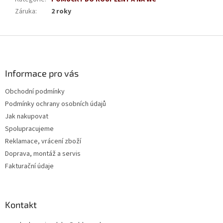
Záruka
:
2 roky
Z
á
p
a
Informace pro vás
t
Obchodní podmínky
í
Podmínky ochrany osobních údajů
Jak nakupovat
Spolupracujeme
Reklamace, vrácení zboží
Doprava, montáž a servis
Fakturační údaje
Kontakt