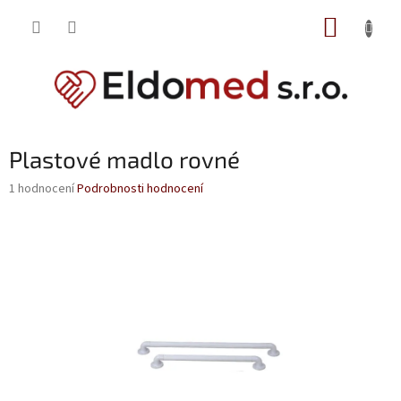
Přejít
NÁKUP
na
obsah
KOŠÍK
Plastové madlo rovné
Průměrné
1 hodnocení
Podrobnosti hodnocení
hodnocení
produktu
je
5,0
z
5
hvězdiček.