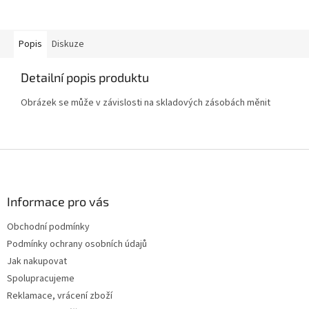
Popis
Diskuze
Detailní popis produktu
Obrázek se může v závislosti na skladových zásobách měnit
Z
á
p
a
Informace pro vás
t
Obchodní podmínky
í
Podmínky ochrany osobních údajů
Jak nakupovat
Spolupracujeme
Reklamace, vrácení zboží