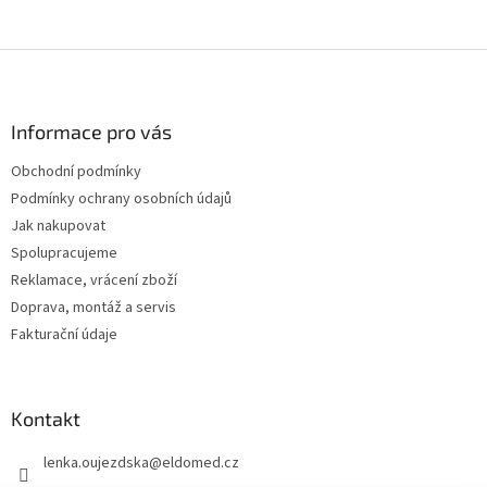
Z
á
p
a
Informace pro vás
t
Obchodní podmínky
í
Podmínky ochrany osobních údajů
Jak nakupovat
Spolupracujeme
Reklamace, vrácení zboží
Doprava, montáž a servis
Fakturační údaje
Kontakt
lenka.oujezdska
@
eldomed.cz