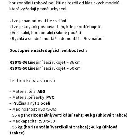
horizontální i rohové použití na rozdíl od klasických modelů,
které vyžadují pevné uchycení.
• Lze je namontovat bez vrtání
• Lze je kdykoli posouvat tam, kde je potřebujete
• Vertikální, horizontální i šikmé použití
• Rychlá a snadná montáž a demontáž – Bez nářadí
Dostupné v následujících velikostech:
RS975-36
Lineární sací rukojeť – 36 cm
RS975-50
Lineární sací rukojeť – 50 cm
Technické vlastnosti
– Materiál těla:
ABS
– Materiál přísavky:
PVC
– Pružina a nýt z
oceli
– Max. nosnost RS975-36:
55 Kg (horizontální/vertikální tah); 40 kg (úhlová trakce)
– Max kapacita RS975-50:
55 kg (horizontální/vertikální trakce); 40 kg (úhlová
trakce)