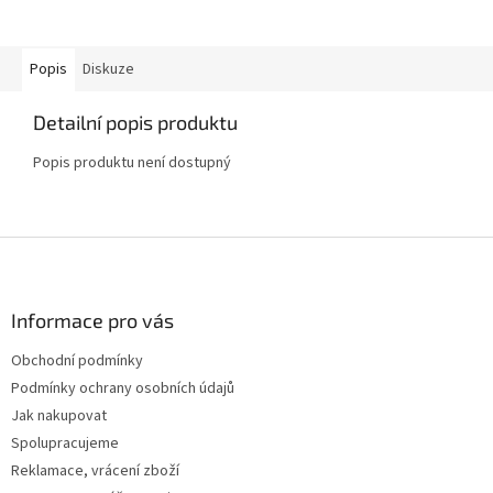
Popis
Diskuze
Detailní popis produktu
Popis produktu není dostupný
Z
á
p
a
Informace pro vás
t
Obchodní podmínky
í
Podmínky ochrany osobních údajů
Jak nakupovat
Spolupracujeme
Reklamace, vrácení zboží