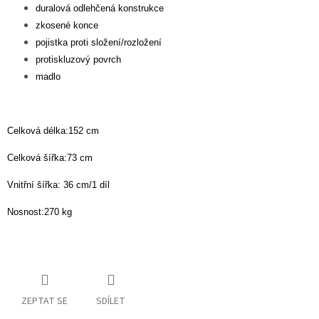
duralová odlehčená konstrukce
zkosené konce
pojistka proti složení/rozložení
protiskluzový povrch
madlo
Celková délka:152 cm
Celková šířka:73 cm
Vnitřní šířka: 36 cm/1 díl
Nosnost:270 kg
ZEPTAT SE
SDÍLET