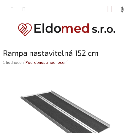
Přejít
NÁKUP
na
obsah
KOŠÍK
Rampa nastavitelná 152 cm
Průměrné
1 hodnocení
Podrobnosti hodnocení
hodnocení
produktu
je
5,0
z
5
hvězdiček.